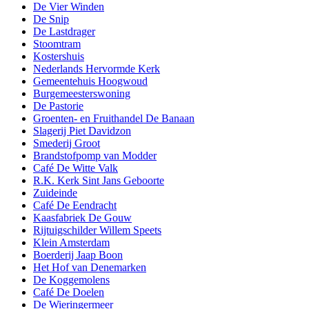
De Vier Winden
De Snip
De Lastdrager
Stoomtram
Kostershuis
Nederlands Hervormde Kerk
Gemeentehuis Hoogwoud
Burgemeesterswoning
De Pastorie
Groenten- en Fruithandel De Banaan
Slagerij Piet Davidzon
Smederij Groot
Brandstofpomp van Modder
Café De Witte Valk
R.K. Kerk Sint Jans Geboorte
Zuideinde
Café De Eendracht
Kaasfabriek De Gouw
Rijtuigschilder Willem Speets
Klein Amsterdam
Boerderij Jaap Boon
Het Hof van Denemarken
De Koggemolens
Café De Doelen
De Wieringermeer