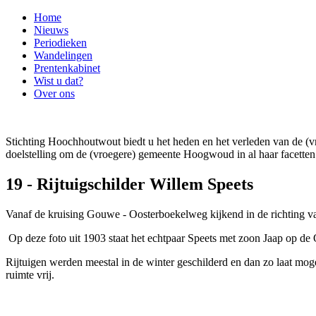
Home
Nieuws
Periodieken
Wandelingen
Prentenkabinet
Wist u dat?
Over ons
Stichting Hoochhoutwout biedt u het heden en het verleden van de
doelstelling om de (vroegere) gemeente Hoogwoud in al haar facetten 
19 - Rijtuigschilder Willem Speets
Vanaf de kruising Gouwe - Oosterboekelweg kijkend in de richting va
Op deze foto uit 1903 staat het echtpaar Speets met zoon Jaap op d
Rijtuigen werden meestal in de winter geschilderd en dan zo laat m
ruimte vrij.