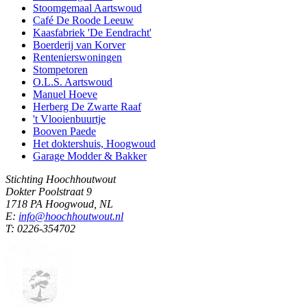
Stoomgemaal Aartswoud
Café De Roode Leeuw
Kaasfabriek 'De Eendracht'
Boerderij van Korver
Rentenierswoningen
Stompetoren
O.L.S. Aartswoud
Manuel Hoeve
Herberg De Zwarte Raaf
't Vlooienbuurtje
Booven Paede
Het doktershuis, Hoogwoud
Garage Modder & Bakker
Stichting Hoochhoutwout
Dokter Poolstraat 9
1718 PA Hoogwoud, NL
E:
info@hoochhoutwout.nl
T: 0226-354702