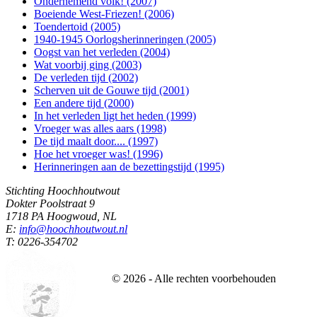
Ondernemend volk! (2007)
Boeiende West-Friezen! (2006)
Toendertoid (2005)
1940-1945 Oorlogsherinneringen (2005)
Oogst van het verleden (2004)
Wat voorbij ging (2003)
De verleden tijd (2002)
Scherven uit de Gouwe tijd (2001)
Een andere tijd (2000)
In het verleden ligt het heden (1999)
Vroeger was alles aars (1998)
De tijd maalt door.... (1997)
Hoe het vroeger was! (1996)
Herinneringen aan de bezettingstijd (1995)
Stichting Hoochhoutwout
Dokter Poolstraat 9
1718 PA Hoogwoud, NL
E:
info@hoochhoutwout.nl
T: 0226-354702
©
2026
- Alle rechten voorbehouden