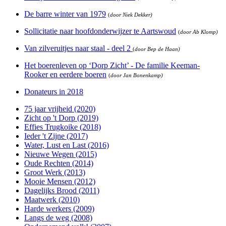
De barre winter van 1979
(
door Niek Dekker)
Sollicitatie naar hoofdonderwijzer te Aartswoud
(
door Ab Klomp)
Van zilveruitjes naar staal - deel 2
(
door Bep de Haan)
Het boerenleven op ‘Dorp Zicht’ - De familie Keeman-
Rooker en eerdere boeren
(
door Jan Bonenkamp)
Donateurs in 2018
75 jaar vrijheid (2020)
Zicht op 't Dorp (2019)
Effies Trugkoike (2018)
Ieder 't Zijne (2017)
Water, Lust en Last (2016)
Nieuwe Wegen (2015)
Oude Rechten (2014)
Groot Werk (2013)
Mooie Mensen (2012)
Dagelijks Brood (2011)
Maatwerk (2010)
Harde werkers (2009)
Langs de weg (2008)