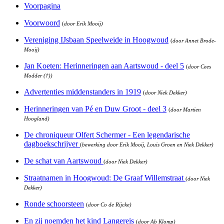
Voorpagina
Voorwoord
(
door Erik Mooij)
Vereniging IJsbaan Speelweide in Hoogwoud
(
door Annet Brode-
Mooij)
Jan Koeten: Herinneringen aan Aartswoud - deel 5
(
door Cees
Modder (†))
Advertenties middenstanders in 1919
(
door Niek Dekker)
Herinneringen van Pé en Duw Groot - deel 3
(
door Martien
Hoogland)
De chroniqueur Olfert Schermer - Een legendarische
dagboekschrijver
(
bewerking door Erik Mooij, Louis Groen en Niek Dekker)
De schat van Aartswoud
(
door Niek Dekker)
Straatnamen in Hoogwoud: De Graaf Willemstraat
(
door Niek
Dekker)
Ronde schoorsteen
(
door Co de Rijcke)
En zij noemden het kind Langereis
(
door Ab Klomp)