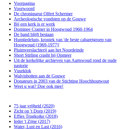
Voorpagina
Voorwoord
De chroniqueur Olfert Schermer
Archeologische vondsten op de Gouwe
Bij een kerk is er werk
Dominee Cramer in Hoogwoud 1960-1964
De band blijft bestaan
Humtiedelum, kroniek van 'de beste cabaretgroep van
Hoogwoud (1969-1977)'
Pluimveeslachterij aan het Noordeinde
Short Stirling crasht bij Opmeer
Uit de kerkelijke archieven van Aartswoud rond de oude
pastorie
Vuurklok
Walvisbotten aan de Gouwe
Donateurs in 2003 van de Stichting Hoochhoutwout
Weet u wat? Doe ook mee!
75 jaar vrijheid (2020)
Zicht op 't Dorp (2019)
Effies Trugkoike (2018)
Ieder 't Zijne (2017)
Water, Lust en Last (2016)