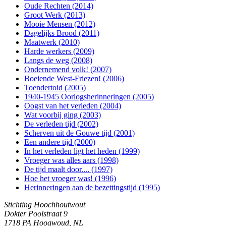
Oude Rechten (2014)
Groot Werk (2013)
Mooie Mensen (2012)
Dagelijks Brood (2011)
Maatwerk (2010)
Harde werkers (2009)
Langs de weg (2008)
Ondernemend volk! (2007)
Boeiende West-Friezen! (2006)
Toendertoid (2005)
1940-1945 Oorlogsherinneringen (2005)
Oogst van het verleden (2004)
Wat voorbij ging (2003)
De verleden tijd (2002)
Scherven uit de Gouwe tijd (2001)
Een andere tijd (2000)
In het verleden ligt het heden (1999)
Vroeger was alles aars (1998)
De tijd maalt door.... (1997)
Hoe het vroeger was! (1996)
Herinneringen aan de bezettingstijd (1995)
Stichting Hoochhoutwout
Dokter Poolstraat 9
1718 PA Hoogwoud, NL