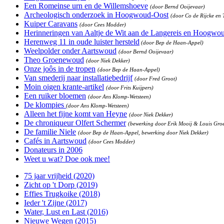
Een Romeinse urn en de Willemshoeve
(door Bernd Ooijevaar)
Archeologisch onderzoek in Hoogwoud-Oost
(door Co de Rijcke en
Kuiper Caravans
(door Cees Modder)
Herinneringen van Aaltje de Wit aan de Langereis en Hoogwo
Herenweg 11 in oude luister hersteld
(door Bep de Haan-Appel)
Weelpolder onder Aartswoud
(door Bernd Ooijevaar)
Theo Groenewoud
(door Niek Dekker)
Onze joôs in de tropen
(door Bep de Haan-Appel)
Van smederij naar installatiebedrijf
(door Fred Groot)
Moin oigen krante-artikel
(door Frits Kuijpers)
Een ruiker bloemen
(door Ans Klomp-Wetsteen)
De klompies
(door Ans Klomp-Wetsteen)
Alleen het fijne komt van Heyne
(door Niek Dekker)
De chroniqueur Olfert Schermer
(bewerking door Erik Mooij & Louis Gro
De familie Niele
(door Bep de Haan-Appel, bewerking door Niek Dekker)
Cafés in Aartswoud
(door Cees Modder)
Donateurs in 2006
Weet u wat? Doe ook mee!
75 jaar vrijheid (2020)
Zicht op 't Dorp (2019)
Effies Trugkoike (2018)
Ieder 't Zijne (2017)
Water, Lust en Last (2016)
Nieuwe Wegen (2015)