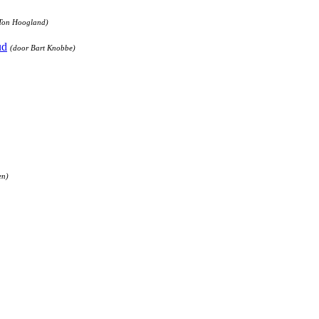
 Ton Hoogland)
ud
(door Bart Knobbe)
en)