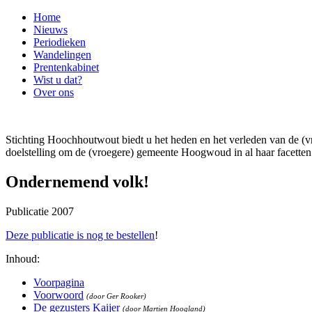
Home
Nieuws
Periodieken
Wandelingen
Prentenkabinet
Wist u dat?
Over ons
Stichting Hoochhoutwout biedt u het heden en het verleden van de
doelstelling om de (vroegere) gemeente Hoogwoud in al haar facetten 
Ondernemend volk!
Publicatie 2007
Deze publicatie is nog te bestellen
!
Inhoud:
Voorpagina
Voorwoord
(door Ger Rooker)
De gezusters Kaijer
(door Martien Hoogland)