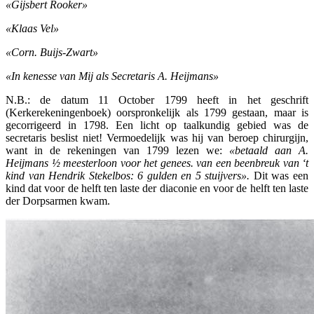
«Gijsbert Rooker»
«Klaas Vel»
«Corn. Buijs-Zwart»
«In kenesse van Mij als Secretaris A.
Heijmans»
N.B.: de datum 11 October 1799 heeft in het geschrift
(Kerkerekeningenboek) oorspronkelijk als 1799 gestaan, maar is
gecorrigeerd in 1798. Een licht op taalkundig gebied was de
secretaris beslist niet! Vermoedelijk was hij van beroep chirurgijn,
want in de rekeningen van 1799 lezen we:
«betaald aan A.
Heijmans ½ meesterloon voor het genees. van een beenbreuk van ‘
t
kind van Hendrik Stekelbos: 6 gulden en 5 stuijvers».
Dit was een
kind dat voor de helft ten laste der diaconie en voor de helft ten laste
der Dorpsarmen kwam.