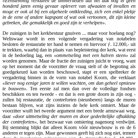
«Eenstemmig verklaren de timmerlieden dat het dak nog in geen
honderd jaren eenig gevaar oplevert van afwaaien of invallen en
moge er ook al bij een algeheele ontkleeding, zich een enkel plekje
in de eene of andere kapspant of wat ook vertoonen, dit zijn kleine
gebreken, die gemakkelijk en goed zijn te verhelpen»
.
De zuinigen in het kerkbestuur gnuiven ... maar voor hoelang nog?
Weliswaar wordt in een volgende vergadering van notabelen
besloten de restauratie ter hand te nemen en hiervoor ƒ. 12.000,- uit
te trekken, waarbij dan in plaats van bepleistering der kerk, wat eerst
in de bedoeling lag, een
«ommetseling met een halven steen»
zal
worden genomen. Maar de fractie der zuinigen juicht te vroeg, want
op het moment dat de voorzitter de vraag stelt of de begroting als
goedgekeurd kan worden beschouwd, stapt er een spelbreker de
vergadering binnen in de vorm van notabel Koorn, die verklaart
«liever nog eenige jaren te willen wachten, om dan geheel opnieuw
te bouwen»
. Ten eerste zal men dan over de volledige fondsen
beschikken en ten tweede - en dat is een grote doorn in zijn oog -
zullen bij restauratie, de contreforten (steunberen) langs de muren
bestaan blijven, wat zijns inziens de hele kerk ontsiert. Maar de
voorzitter wuift het tweede argument met een brede armzwaai weg,
daar
«door uitmetseling der muren en door gedeeltelijke afhakking
der contreforten»
, het bezwaar van ontsiering nagenoeg verdwijnt.
Bij stemming blijkt dat alleen Koorn vóór nieuwbouw is en de 6
anderen er tegen zijn. Maar gewonnen geeft hij zich nog niet, temeer