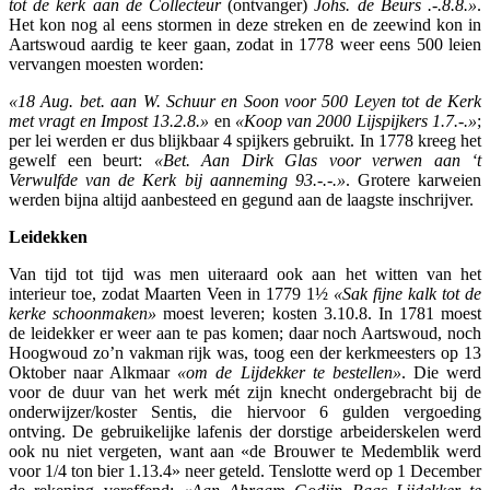
tot de kerk aan de Collecteur
(ontvanger)
Johs. de Beurs .-.8.8.»
.
Het kon nog al eens stormen in deze streken en de zeewind kon in
Aartswoud aardig te keer gaan, zodat in 1778 weer eens 500 leien
vervangen moesten worden:
«18 Aug. bet. aan W. Schuur en Soon voor 500 Leyen tot de Kerk
met vragt en Impost 13.2.8.»
en
«Koop van 2000 Lijspijkers 1.7.-.»
;
per lei werden er dus blijkbaar 4 spijkers gebruikt. In 1778 kreeg het
gewelf een beurt:
«Bet. Aan Dirk Glas voor verwen aan ‘
t
Verwulfde van de Kerk bij aanneming 93.-.-.»
. Grotere karweien
werden bijna altijd aanbesteed en gegund aan de laagste inschrijver.
Leidekken
Van tijd tot tijd was men uiteraard ook aan het witten van het
interieur toe, zodat Maarten Veen in 1779 1½
«Sak fijne kalk tot de
kerke schoonmaken»
moest leveren; kosten 3.10.8. In 1781 moest
de leidekker er weer aan te pas komen; daar noch Aartswoud, noch
Hoogwoud zo’n vakman rijk was, toog een der kerkmeesters op 13
Oktober naar Alkmaar
«om de Lijdekker te bestellen»
. Die werd
voor de duur van het werk mét zijn knecht ondergebracht bij de
onderwijzer/koster Sentis, die hiervoor 6 gulden vergoeding
ontving. De gebruikelijke lafenis der dorstige arbeiderskelen werd
ook nu niet vergeten, want aan «de Brouwer te Medemblik werd
voor 1/4 ton bier 1.13.4» neer geteld. Tenslotte werd op 1 December