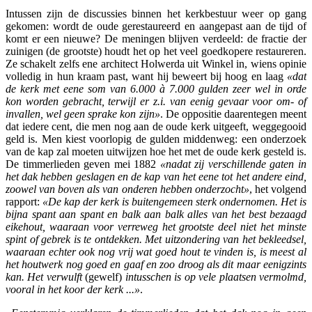
Intussen zijn de discussies binnen het kerkbestuur weer op gang
gekomen: wordt de oude gerestaureerd en aangepast aan de tijd of
komt er een nieuwe? De meningen blijven verdeeld: de fractie der
zuinigen (de grootste) houdt het op het veel goedkopere restaureren.
Ze schakelt zelfs ene architect Holwerda uit Winkel in, wiens opinie
volledig in hun kraam past, want hij beweert bij hoog en laag
«dat
de kerk met eene som van 6.000 à 7.000 gulden zeer wel in orde
kon worden gebracht, terwijl er z.i. van eenig gevaar voor om- of
invallen, wel geen sprake kon zijn»
. De oppositie daarentegen meent
dat iedere cent, die men nog aan de oude kerk uitgeeft, weggegooid
geld is. Men kiest voorlopig de gulden middenweg: een onderzoek
van de kap zal moeten uitwijzen hoe het met de oude kerk gesteld is.
De timmerlieden geven mei 1882
«nadat zij verschillende gaten in
het dak hebben geslagen en de kap van het eene tot het andere eind,
zoowel van boven als van onderen hebben onderzocht»
, het volgend
rapport:
«De kap der kerk is buitengemeen sterk ondernomen. Het is
bijna spant aan spant en balk aan balk alles van het best bezaagd
eikehout, waaraan voor verreweg het grootste deel niet het minste
spint of gebrek is te ontdekken. Met uitzondering van het bekleedsel,
waaraan echter ook nog vrij wat goed hout te vinden is, is meest al
het houtwerk nog goed en gaaf en zoo droog als dit maar eenigzints
kan. Het verwulft
(gewelf)
intusschen is op vele plaatsen vermolmd,
vooral in het koor der kerk ...»
.