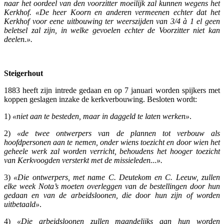
naar het oordeel van den voorzitter moeilijk zal kunnen wegens het
Kerkhof. «De heer Koorn en anderen vermeenen echter dat het
Kerkhof voor eene uitbouwing ter weerszijden van 3/4 à 1 el geen
beletsel zal zijn, in welke gevoelen echter de Voorzitter niet kan
deelen.».
Steigerhout
1883 heeft zijn intrede gedaan en op 7 januari worden spijkers met
koppen geslagen inzake de kerkverbouwing. Besloten wordt:
1)
«niet aan te besteden, maar in daggeld te laten werken»
.
2)
«de twee ontwerpers van de plannen tot verbouw als
hoofdpersonen aan te nemen, onder wiens toezicht en door wien het
geheele werk zal worden verricht, behoudens het hooger toezicht
van Kerkvoogden versterkt met de missieleden...».
3)
«Die ontwerpers, met name C. Deutekom en C. Leeuw, zullen
elke week Nota’s moeten overleggen van de bestellingen door hun
gedaan en van de arbeidsloonen, die door hun zijn of worden
uitbetaald»
.
4)
«Die arbeidsloonen zullen maandelijks aan hun worden