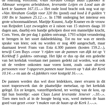
de rekening vereffend:
«Aan Abraam Godijn Baas Lijdekker te
Alkmaar weegens arbeidsloon, leverantie Leijen en Lood aan de
kerk te Saamen 167.15.-.»
Het oude lood bracht ook nog wat op:
«Van Abraham Godijn voor 320 lbs
(pond)
oud lood à 8 gulden ‘
t
100 lbs te Saamen 25.12.-.»
. In 1788 onderging het interieur een
grote schoonmaakbeurt. Marijtje Kuunst, Aafje Kramer en de vrouw
van Reijndert Luyt zwoegden er à raison van 15 stuivers daags 10
dagen aan, daarbij een handje geholpen door een mannelijke kracht,
Corn. Veen, die per dag 1 gulden ontvangt. 1793 schijnt verandering
te brengen in het soort dakbedekking. Tot nu toe was er steeds
sprake van leien; ook nu worden er nog 400 aangeschaft, maar
daarnaast levert Frans van Esta 4.300 pannen (kosten 159.2.-.),
terwijl Corn Buys
«voor ‘t rijden van de pannen van dijk tot op ‘t
Kerkhoff 5 gulden»
ontvangt. Het lijkt er dus op dat een gedeelte
van het kerkdak voortaan met pannen gedekt zal worden, wat ook
uit de verdere onkosten naar voren komt, zoals
«aan diverse
persoonen voor ’t opgeeven pannen naar booven op ‘t dak der Kerk
10.14.-.»
en aan de
«Lijdekkers voor kostgeld 16.-.-.»
.
De pannen werden dus wel door leidekkers, meer ervaren in dit
soort trapezewerk dan de plaatselijke metselaar, op het kerkdak
gelegd. En ze kregen, vanzelfsprekend, ter wering van de kou, op
tijd hun borreltje:
«aan Claas Lanst leverantie Jenever .-.10.-.»
.
Toen men toch al in de hoogte bezig was, werd meteen de haan
goed vast gezet
«voor ‘t maken van de haan op de Kerk 1.-.-.»
.