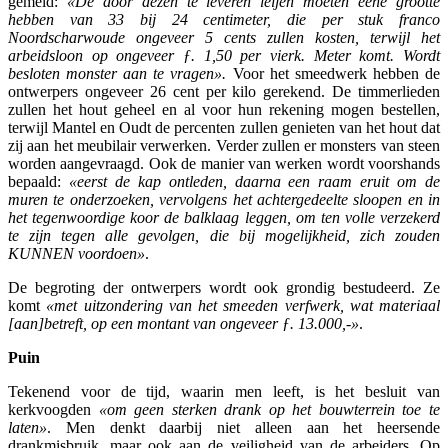
gemeld:
«De door dezen te leveren leijen moeten eene grootte
hebben van 33 bij 24 centimeter, die per stuk franco
Noordscharwoude ongeveer 5 cents zullen kosten, terwijl het
arbeidsloon op ongeveer ƒ. 1,50 per vierk. Meter komt. Wordt
besloten monster aan te vragen».
Voor het smeedwerk hebben de
ontwerpers ongeveer 26 cent per kilo gerekend. De timmerlieden
zullen het hout geheel en al voor hun rekening mogen bestellen,
terwijl Mantel en Oudt de percenten zullen genieten van het hout dat
zij aan het meubilair verwerken. Verder zullen er monsters van steen
worden aangevraagd. Ook de manier van werken wordt voorshands
bepaald:
«eerst de kap ontleden, daarna een raam eruit om de
muren te onderzoeken, vervolgens het achtergedeelte sloopen en in
het tegenwoordige koor de balklaag leggen, om ten volle verzekerd
te zijn tegen alle gevolgen, die bij mogelijkheid, zich zouden
KUNNEN voordoen»
.
De begroting der ontwerpers wordt ook grondig bestudeerd. Ze
komt
«met uitzondering van het smeeden verfwerk, wat materiaal
[aan]betreft, op een montant van ongeveer ƒ. 13.000,-»
.
Puin
Tekenend voor de tijd, waarin men leeft, is het besluit van
kerkvoogden
«om geen sterken drank op het bouwterrein toe te
laten»
. Men denkt daarbij niet alleen aan het heersende
drankmisbruik, maar ook aan de veiligheid van de arbeiders. Op