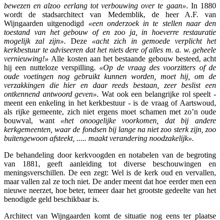
bewezen en alzoo eerlang tot verbouwing over te gaan»
. In 1880
wordt de stadsarchitect van Medemblik, de heer A.F. van
Wijngaarden uitgenodigd
«een onderzoek in te stellen naar den
toestand van het gebouw of en zoo ja, in hoeverre restauratie
mogelijk zal zijn»
. Deze
«acht zich in gemoede verplicht het
kerkbestuur te adviseeren dat het niets dere of alles m. a. w. geheele
vernieuwing!»
Alle kosten aan het bestaande gebouw besteed, acht
hij een nutteloze verspilling.
«Op de vraag des voorzitters of de
oude voetingen nog gebruikt kunnen worden, moet hij, om de
verzakkingen die hier en daar reeds bestaan, zeer beslist een
ontkennend antwoord geven»
. Wat ook een belangrijke rol speelt -
meent een enkeling in het kerkbestuur - is de vraag of Aartswoud,
als rijke gemeente, zich niet ergens moet schamen met zo’n oude
bouwval, want
«het onoogelijke voorkomen, dat bij andere
kerkgemeenten, waar de fondsen bij lange na niet zoo sterk zijn, zoo
buitengewoon afsteekt, ..... maakt verandering noodzakelijk».
De behandeling door kerkvoogden en notabelen van de begroting
van 1881, geeft aanleiding tot diverse beschouwingen en
meningsverschillen. De een zegt: Wel is de kerk oud en vervallen,
maar vallen zal ze toch niet. De ander meent dat hoe eerder men een
nieuwe neerzet, hoe beter, temeer daar het grootste gedeelte van het
benodigde geld beschikbaar is.
Architect van Wijngaarden komt de situatie nog eens ter plaatse