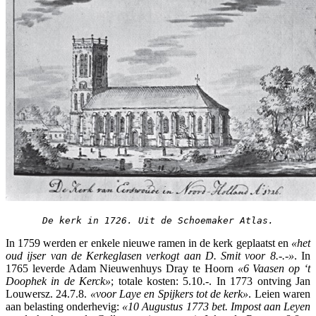
De kerk in 1726. Uit de Schoemaker Atlas.
In 1759 werden er enkele nieuwe ramen in de kerk geplaatst en
«het
oud ijser van de Kerkeglasen verkogt aan D. Smit voor 8.-.-»
. In
1765 leverde Adam Nieuwenhuys Dray te Hoorn
«6 Vaasen op ‘
t
Doophek in de Kerck»
; totale kosten: 5.10.-. In 1773 ontving Jan
Louwersz. 24.7.8.
«voor Laye en Spijkers tot de kerk»
. Leien waren
aan belasting onderhevig:
«10 Augustus 1773 bet. Impost aan Leyen