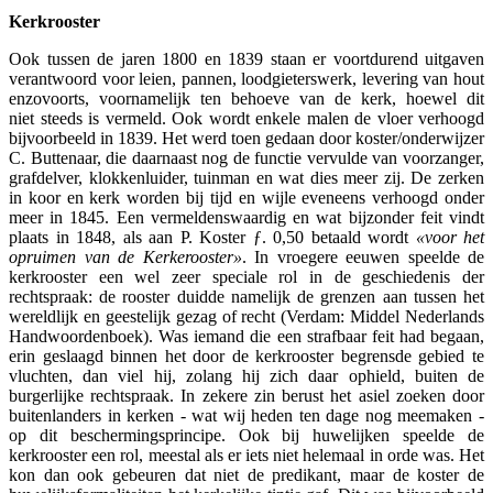
Kerkrooster
Ook tussen de jaren 1800 en 1839 staan er voortdurend uitgaven
verantwoord voor leien, pannen, loodgieterswerk, levering van hout
enzovoorts, voornamelijk ten behoeve van de kerk, hoewel dit
niet steeds is vermeld. Ook wordt enkele malen de vloer verhoogd
bijvoorbeeld in 1839. Het werd toen gedaan door koster/onderwijzer
C. Buttenaar, die daarnaast nog de functie vervulde van voorzanger,
grafdelver, klokkenluider, tuinman en wat dies meer zij. De zerken
in koor en kerk worden bij tijd en wijle eveneens verhoogd onder
meer in 1845. Een vermeldenswaardig en wat bijzonder feit vindt
plaats in 1848, als aan P. Koster ƒ. 0,50 betaald wordt
«voor het
opruimen van de Kerkerooster»
. In vroegere eeuwen speelde de
kerkrooster een wel zeer speciale rol in de geschiedenis der
rechtspraak: de rooster duidde namelijk de grenzen aan tussen het
wereldlijk en geestelijk gezag of recht (Verdam: Middel Nederlands
Handwoordenboek). Was iemand die een strafbaar feit had begaan,
erin geslaagd binnen het door de kerkrooster begrensde gebied te
vluchten, dan viel hij, zolang hij zich daar ophield, buiten de
burgerlijke rechtspraak. In zekere zin berust het asiel zoeken door
buitenlanders in kerken - wat wij heden ten dage nog meemaken -
op dit beschermingsprincipe. Ook bij huwelijken speelde de
kerkrooster een rol, meestal als er iets niet helemaal in orde was. Het
kon dan ook gebeuren dat niet de predikant, maar de koster de