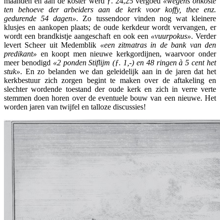
maanden en aan de koster werd ƒ. 24,25 vergoed
«wegens onkoste
ten behoeve der arbeiders aan de kerk voor koffy, thee enz.
gedurende 54 dagen»
. Zo tussendoor vinden nog wat kleinere
klusjes en aankopen plaats; de oude kerkdeur wordt vervangen, er
wordt een brandkistje aangeschaft en ook een
«vuurpokus»
. Verder
levert Scheer uit Medemblik
«een zitmatras in de bank van den
predikant»
en koopt men nieuwe kerkgordijnen, waarvoor onder
meer benodigd
«2 ponden Stiflijm (ƒ. 1,-) en 48 ringen à 5 cent het
stuk»
. En zo belanden we dan geleidelijk aan in de jaren dat het
kerkbestuur zich zorgen begint te maken over de aftakeling en
slechter wordende toestand der oude kerk en zich in verre verte
stemmen doen horen over de eventuele bouw van een nieuwe. Het
worden jaren van twijfel en talloze discussies!