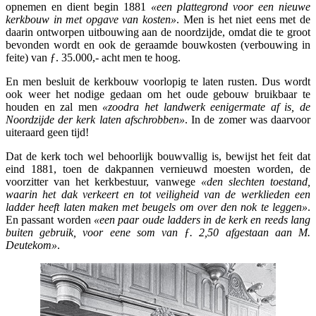
opnemen en dient begin 1881
«een plattegrond voor een nieuwe
kerkbouw in met opgave van kosten»
. Men is het niet eens met de
daarin ontworpen uitbouwing aan de noordzijde, omdat die te groot
bevonden wordt en ook de geraamde bouwkosten (verbouwing in
feite) van ƒ. 35.000,- acht men te hoog.
En men besluit de kerkbouw voorlopig te laten rusten. Dus wordt
ook weer het nodige gedaan om het oude gebouw bruikbaar te
houden en zal men
«zoodra het landwerk eenigermate af is, de
Noordzijde der kerk laten afschrobben»
. In de zomer was daarvoor
uiteraard geen tijd!
Dat de kerk toch wel behoorlijk bouwvallig is, bewijst het feit dat
eind 1881, toen de dakpannen vernieuwd moesten worden, de
voorzitter van het kerkbestuur, vanwege
«den slechten toestand,
waarin het dak verkeert en tot veiligheid van de werklieden een
ladder heeft laten maken met beugels om over den nok te leggen»
.
En passant worden
«een paar oude ladders in de kerk en reeds lang
buiten gebruik, voor eene som van ƒ. 2,50 afgestaan aan M.
Deutekom»
.