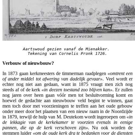
Aartswoud gezien vanaf de Mienakker. 
Tekening van Cornelis Pronk 1726.
Verbouw of nieuwbouw?
In 1873 gaan kerkmeesters de timmerman raadplegen
«omtrent een
of ander middel tot afwering van dadelijk gevaar»
. Veel wordt er
echter nog niet aan gedaan, want in 1875 vraagt men zich nog
steeds af of de kerk
«in deezen toestand zoo blijven kan»
. Er zullen
nog jaren over heen gaan vóór men tot besluitvorming komt en
hoewel de gedachte aan nieuwbouw veld begint te winnen, gaat
men toch door met voorzieningen te treffen aan het oude gebouw
onder meer door het plaatsen van een nieuw raam in de Noordzijde
in 1879, terwijl de hulp van M. Deutekom wordt ingeroepen om
«in
de lekkagie van de kerkekamer te voorzien evenals in eenige
pannen, die op de kerk verschoven zijn»
. Nu ook worden de
stemmen luider
«om de oude kerk dra te bedanken voor de diensten