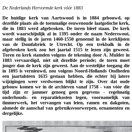
De Nederlands Hervormde kerk vóór 1883
De huidige kerk van Aartswoud is in 1884 gebouwd, op
dezelfde plaats als de toenmalige eeuwenoude laatgotische kerk,
die in 1883 werd afgebroken. De toren bleef staan. De kerk
wordt waarschijnlijk al in 1395 onder de naam Nederswout,
maar stellig in de jaren 1460-1550 genoemd in de kerklijsten
van de Domfabriek te Utrecht. Op een trekbalk in de
afgebroken kerk zou het jaartal 1515 te lezen zijn geweest.
Toren en kerk stamden volgens de tekening door A. Mulder in
1883 vervaardigd, niet uit dezelfde periode; de toren moet
jonger dan de kerk zijn geweest. Aan de westelijke toegang die
in 1895 is vernieuwd, zou volgens Noord-Hollands Oudheden
een jaartalsteen 1635 gestaan hebben, die echter bij latere
wijzigingen weer verdwenen blijkt te zijn. Over dat oude
gebouw komen we in de archieven vanaf 1758 - van vóór die
tijd zijn er jammer genoeg geen gegevens - regelmatig
onderhouds- en reparatiekosten tegen, voornamelijk van
timmerwerk, het vervangen van leien, ramen en dakgoten,
alsmede de aanschaf van gebruiksvoorwerpen, ornamenten en
dergelijke.