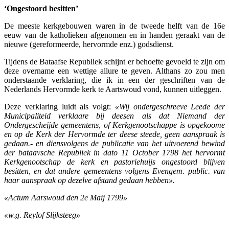
‘Ongestoord besitten’
De meeste kerkgebouwen waren in de tweede helft van de 16e
eeuw van de katholieken afgenomen en in handen geraakt van de
nieuwe (gereformeerde, hervormde enz.) godsdienst.
Tijdens de Bataafse Republiek schijnt er behoefte gevoeld te zijn om
deze overname een wettige allure te geven. Althans zo zou men
onderstaande verklaring, die ik in een der geschriften van de
Nederlands Hervormde kerk te Aartswoud vond, kunnen uitleggen.
Deze verklaring luidt als volgt:
«Wij ondergeschreeve Leede der
Municipaliteid verklaare bij deesen als dat Niemand der
Ondergescheijde gemeentens, of Kerkgenootschappe is opgekoome
en op de Kerk der Hervormde ter deese steede, geen aanspraak is
gedaan.- en diensvolgens de publicatie van het uitvoerend bewind
der bataavsche Republiek in dato 11 October 1798 het hervormt
Kerkgenootschap de kerk en pastoriehuijs ongestoord blijven
besitten, en dat andere gemeentens volgens Evengem. public. van
haar aanspraak op dezelve afstand gedaan hebben».
«Actum Aarswoud den 2e Maij 1799»
«w.g. Reylof Slijksteeg»