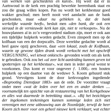
van werken van geschiedenis en kunst»
. Hij weet dat er in
Aartswoud in de kerk een prachtig bewerkte heerenbank staat en
zou die graag willen kopen. Pas nu wordt het kerkbestuur goed
wakker geschud; men heeft nooit veel aandacht aan de bank
geschonken, maar
«daar nu gebleken is, dat de bank
werkelijke
waarde heeft»
, besluit men
«den bank, die ook een
sieraad in de vernieuwde kerk kan zijn, niet te verkoopen»
. Nu de
bouwplannen al in zo’n vergevorderd stadium zijn, moet er ook aan
een tijdelijke hulpkerk worden gedacht. Even zinspeelt men op de
kolfbaan van een der dorpscafés. Deze wereldse gedachte wordt al
heel gauw opzij geschoven, daar
«een lokaal, zoals de Kolfbaan,
waarin op gewone tijden drank wordt verkocht met het opschrift
VERGUNNING, wel ietwat onkiesch»
gevonden wordt om als kerk
te gebruiken. Ook zou het
«al zeer licht aanleiding kunnen geven tot
spotternijen op het kerkbestuur»
, wat men in ieder geval wenst te
voorkomen. Dus komt er voor ongeveer ƒ. 1.000,- een houten
hulpkerk op een daartoe van de weduwe S. Koorn gehuurd stuk
grond. Vervolgens komt de door kerkvoogden ingediende
«Begrooting Dienstjaar 1883»
aan de orde. De voorzitter vraagt
onder meer
«wat de leden over het een en ander denken ....
voornamelijk ten opzichte van de restaureering van het Kerkgebouw
en alles wat daarmede in betrekking staat..». «Bij het bezichtigen
der ingekomen teekeningen kunnen sommige leden zich niet
vereenigen met eene uitbouwing aan de Noordzijde, terwijl de heer
Koorn zich meer voor een geheel nieuwe kerk verklaart, wat echter