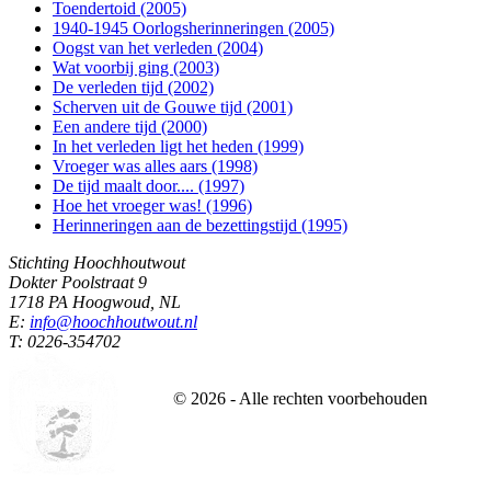
Toendertoid (2005)
1940-1945 Oorlogsherinneringen (2005)
Oogst van het verleden (2004)
Wat voorbij ging (2003)
De verleden tijd (2002)
Scherven uit de Gouwe tijd (2001)
Een andere tijd (2000)
In het verleden ligt het heden (1999)
Vroeger was alles aars (1998)
De tijd maalt door.... (1997)
Hoe het vroeger was! (1996)
Herinneringen aan de bezettingstijd (1995)
Stichting Hoochhoutwout
Dokter Poolstraat 9
1718 PA Hoogwoud, NL
E:
info@hoochhoutwout.nl
T: 0226-354702
©
2026
- Alle rechten voorbehouden