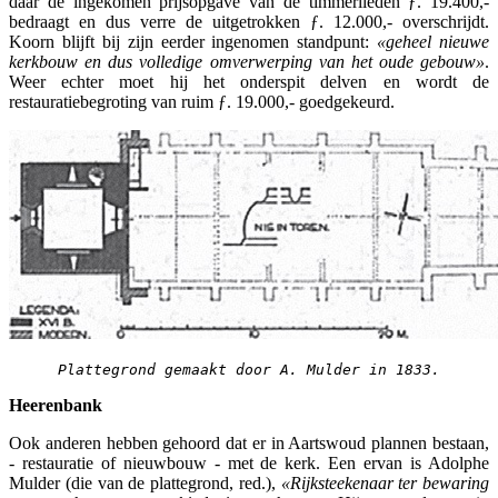
daar de ingekomen prijsopgave van de timmerlieden ƒ. 19.400,-
bedraagt en dus verre de uitgetrokken ƒ. 12.000,- overschrijdt.
Koorn blijft bij zijn eerder ingenomen standpunt:
«geheel nieuwe
kerkbouw en dus volledige omverwerping van het oude gebouw»
.
Weer echter moet hij het onderspit delven en wordt de
restauratiebegroting van ruim ƒ. 19.000,- goedgekeurd.
Plattegrond gemaakt door A. Mulder in 1833.
Heerenbank
Ook anderen hebben gehoord dat er in Aartswoud plannen bestaan,
- restauratie of nieuwbouw - met de kerk. Een ervan is Adolphe
Mulder (die van de plattegrond, red.),
«Rijksteekenaar ter bewaring