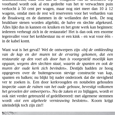
voorhand wordt ook al een gedeelte van het te verwachten puin
verkocht à 50 cent per wagen, maar nog niet meer dan 10 à 12
wagens, omdat men de rest wil reserveren voor het verharden van
de Braakweg en de dammen in de weilanden der kerk. De nog
bruikbare stenen worden afgebikt, de halve en slechte afgekeurd.
Alles lijkt dus in kannen en kruiken en het grote werk kan beginnen:
iedereen verheugt zich in de restauratie! Het is dan ook een enorme
tegenvaller voor het kerkbestuur nu er een kink - en wat voor één -
in de kabel komt.
Want wat is het geval? Wel de ontwerpers zijn
«bij de ontkleeding
van de kap en der muren tot de ervaring gekomen, dat een
restauratie op den voet als door hun is voorgesteld moeilijk kan
opgaan, wegens den slechten staat, waarin de spanten en ook de
muren der oude kerk zich bevinden»
. Destijds hadden ze hoog
opgegeven over de buitengewoon stevige constructie van kap,
spanten en balken; nu blijkt bij nader onderzoek dat die stevigheid
ver te zoeken is. Een door kerkvoogden en notabelen gehouden
inspectie
«aan de ruïnen van het oude gebouw, bevestigt volkomen
het gevoelen der ontwerpers»
. Nu de zaken er zo bijliggen, wordt er
ook niet verder getreuzeld of gedelibereerd: met algemene stemmen
wordt
«tot een algeheele vernieuwing besloten»
. Koorn krijgt
uiteindelijk toch zijn zin!!