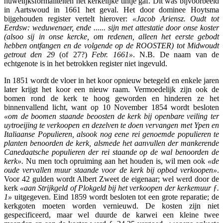
huwelijksformaliteiten het kerkelijke tintje gaf. Dit was bijvoorbeeld
in Aartswoud in 1661 het geval. Het door dominee Hoytsma
bijgehouden register vertelt hierover:
«Jacob Ariensz. Oudt tot
Eerdsw: weduwenaer, ende ...... sijn met attestatie door onse koster
(alsoo sij in onse kercke, om redenen, alleen het eerste gebodt
hebben ontfangen en de volgende op de ROOSTER) tot Midwoudt
getrout den 29
(of 27?)
Febr. 1661»
. N.B. De naam van de
echtgenote is in het betrokken register niet ingevuld.
In 1851 wordt de vloer in het koor opnieuw betegeld en enkele jaren
later krijgt het koor een nieuw raam. Vermoedelijk zijn ook de
bomen rond de kerk te hoog geworden en hinderen ze het
binnenvallend licht, want op 10 November 1854 wordt besloten
«om de boomen staande beoosten de kerk bij openbare veiling ter
uytroeijing te verkoopen en dezelven te doen vervangen met Ypen en
Italiaanse Populieren, alsook nog eene rei genoemde populieren te
planten benoorden de kerk, alsmede het aanvullen der mankerende
Canedaatsche populieren der rei staande op de wal benoorden de
kerk».
Nu men toch opruiming aan het houden is, wil men ook
«de
oude vervallen muur staande voor de kerk bij opbod verkoopen»
.
Voor 42 gulden wordt Albert Zweet de eigenaar; wel werd door de
kerk
«aan Strijkgeld of Plokgeld bij het verkoopen der kerkemuur ƒ.
1»
uitgegeven. Eind 1859 wordt besloten tot een grote reparatie; de
kerkgoten moeten worden vernieuwd. De kosten zijn niet
gespecificeerd, maar wel duurde de karwei een kleine twee