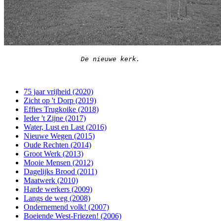
De nieuwe kerk.
75 jaar vrijheid (2020)
Zicht op 't Dorp (2019)
Effies Trugkoike (2018)
Ieder 't Zijne (2017)
Water, Lust en Last (2016)
Nieuwe Wegen (2015)
Oude Rechten (2014)
Groot Werk (2013)
Mooie Mensen (2012)
Dagelijks Brood (2011)
Maatwerk (2010)
Harde werkers (2009)
Langs de weg (2008)
Ondernemend volk! (2007)
Boeiende West-Friezen! (2006)