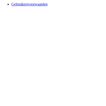
Gebruikersvoorwaarden
Website designed and build by