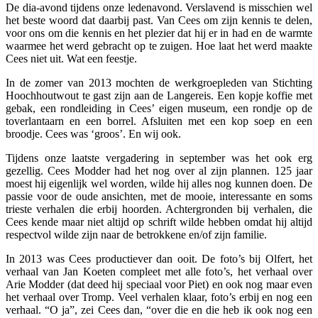
De dia-avond tijdens onze ledenavond. Verslavend is misschien wel
het beste woord dat daarbij past. Van Cees om zijn kennis te delen,
voor ons om die kennis en het plezier dat hij er in had en de warmte
waarmee het werd gebracht op te zuigen. Hoe laat het werd maakte
Cees niet uit. Wat een feestje.
In de zomer van 2013 mochten de werkgroepleden van Stichting
Hoochhoutwout te gast zijn aan de Langereis. Een kopje koffie met
gebak, een rondleiding in Cees’ eigen museum, een rondje op de
toverlantaarn en een borrel. Afsluiten met een kop soep en een
broodje. Cees was ‘groos’. En wij ook.
Tijdens onze laatste vergadering in september was het ook erg
gezellig. Cees Modder had het nog over al zijn plannen. 125 jaar
moest hij eigenlijk wel worden, wilde hij alles nog kunnen doen. De
passie voor de oude ansichten, met de mooie, interessante en soms
trieste verhalen die erbij hoorden. Achtergronden bij verhalen, die
Cees kende maar niet altijd op schrift wilde hebben omdat hij altijd
respectvol wilde zijn naar de betrokkene en/of zijn familie.
In 2013 was Cees productiever dan ooit. De foto’s bij Olfert, het
verhaal van Jan Koeten compleet met alle foto’s, het verhaal over
Arie Modder (dat deed hij speciaal voor Piet) en ook nog maar even
het verhaal over Tromp. Veel verhalen klaar, foto’s erbij en nog een
verhaal. “O ja”, zei Cees dan, “over die en die heb ik ook nog een