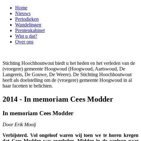
Home
Nieuws
Periodieken
Wandelingen
Prentenkabinet
Wist u dat?
Over ons
Stichting Hoochhoutwout biedt u het heden en het verleden van de
(vroegere) gemeente Hoogwoud (Hoogwoud, Aartswoud, De
Langereis, De Gouwe, De Weere). De Stichting Hoochhoutwout
heeft als doelstelling om de (vroegere) gemeente Hoogwoud in al
haar facetten te belichten.
2014 - In memoriam Cees Modder
In memoriam Cees Modder
Door Erik Mooij
Verbijsterd. Vol ongeloof waren wij toen we te horen kregen
dat Cees Modder was overleden. Midden in de aanloop naar