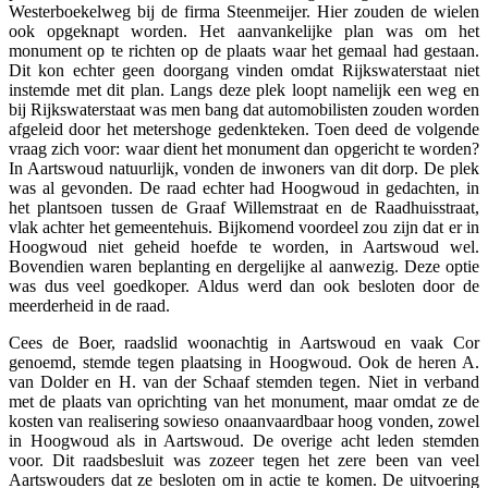
Westerboekelweg bij de firma Steenmeijer. Hier zouden de wielen
ook opgeknapt worden. Het aanvankelijke plan was om het
monument op te richten op de plaats waar het gemaal had gestaan.
Dit kon echter geen doorgang vinden omdat Rijkswaterstaat niet
instemde met dit plan. Langs deze plek loopt namelijk een weg en
bij Rijkswaterstaat was men bang dat automobilisten zouden worden
afgeleid door het metershoge gedenkteken. Toen deed de volgende
vraag zich voor: waar dient het monument dan opgericht te worden?
In Aartswoud natuurlijk, vonden de inwoners van dit dorp. De plek
was al gevonden. De raad echter had Hoogwoud in gedachten, in
het plantsoen tussen de Graaf Willemstraat en de Raadhuisstraat,
vlak achter het gemeentehuis. Bijkomend voordeel zou zijn dat er in
Hoogwoud niet geheid hoefde te worden, in Aartswoud wel.
Bovendien waren beplanting en dergelijke al aanwezig. Deze optie
was dus veel goedkoper. Aldus werd dan ook besloten door de
meerderheid in de raad.
Cees de Boer, raadslid woonachtig in Aartswoud en vaak Cor
genoemd, stemde tegen plaatsing in Hoogwoud. Ook de heren A.
van Dolder en H. van der Schaaf stemden tegen. Niet in verband
met de plaats van oprichting van het monument, maar omdat ze de
kosten van realisering sowieso onaanvaardbaar hoog vonden, zowel
in Hoogwoud als in Aartswoud. De overige acht leden stemden
voor. Dit raadsbesluit was zozeer tegen het zere been van veel
Aartswouders dat ze besloten om in actie te komen. De uitvoering