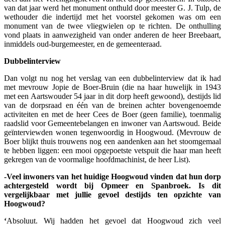
van dat jaar werd het monument onthuld door meester G. J. Tulp, de
wethouder die indertijd met het voorstel gekomen was om een
monument van de twee vliegwielen op te richten. De onthulling
vond plaats in aanwezigheid van onder anderen de heer Breebaart,
inmiddels oud-burgemeester, en de gemeenteraad.
Dubbelinterview
Dan volgt nu nog het verslag van een dubbelinterview dat ik had
met mevrouw Jopie de Boer-Bruin (die na haar huwelijk in 1943
met een Aartswouder 54 jaar in dit dorp heeft gewoond), destijds lid
van de dorpsraad en één van de breinen achter bovengenoemde
activiteiten en met de heer Cees de Boer (geen familie), toenmalig
raadslid voor Gemeentebelangen en inwoner van Aartswoud. Beide
geïnterviewden wonen tegenwoordig in Hoogwoud. (Mevrouw de
Boer blijkt thuis trouwens nog een aandenken aan het stoomgemaal
te hebben liggen: een mooi opgepoetste vetspuit die haar man heeft
gekregen van de voormalige hoofdmachinist, de heer List).
-Veel inwoners van het huidige Hoogwoud vinden dat hun dorp
achtergesteld wordt bij Opmeer en Spanbroek. Is dit
vergelijkbaar met jullie gevoel destijds ten opzichte van
Hoogwoud?
‘
Absoluut. Wij hadden het gevoel dat Hoogwoud zich veel