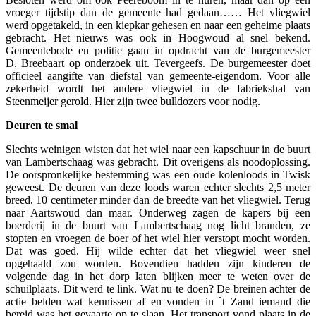
vroeger tijdstip dan de gemeente had gedaan…… Het vliegwiel
werd opgetakeld, in een kiepkar gehesen en naar een geheime plaats
gebracht. Het nieuws was ook in Hoogwoud al snel bekend.
Gemeentebode en politie gaan in opdracht van de burgemeester
D.
Breebaart op onderzoek uit. Tevergeefs. De burgemeester doet
officieel aangifte van diefstal van gemeente-eigendom. Voor alle
zekerheid wordt het andere vliegwiel in de fabriekshal van
Steenmeijer gerold. Hier zijn twee bulldozers voor nodig.
Deuren te smal
Slechts weinigen wisten dat het wiel naar een kapschuur in de buurt
van Lambertschaag was gebracht. Dit overigens als noodoplossing.
De oorspronkelijke bestemming was een oude kolenloods in Twisk
geweest. De deuren van deze loods waren echter slechts 2,5 meter
breed, 10 centimeter minder dan de breedte van het vliegwiel. Terug
naar Aartswoud dan maar. Onderweg zagen de kapers bij een
boerderij in de buurt van Lambertschaag nog licht branden, ze
stopten en vroegen de boer of het wiel hier verstopt mocht worden.
Dat was goed. Hij wilde echter dat het vliegwiel weer snel
opgehaald zou worden. Bovendien hadden zijn kinderen de
volgende dag in het dorp laten blijken meer te weten over de
schuilplaats. Dit werd te link. Wat nu te doen? De breinen achter de
actie belden wat kennissen af en vonden in `t Zand iemand die
bereid was het gevaarte op te slaan. Het transport vond plaats in de