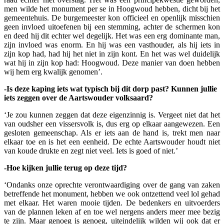
men wilde het monument per se in Hoogwoud hebben, dicht bij het
gemeentehuis. De burgemeester kon officieel en openlijk misschien
geen invloed uitoefenen bij een stemming, achter de schermen kon
en deed hij dit echter wel degelijk. Het was een erg dominante man,
zijn invloed was enorm. En hij was een vasthouder, als hij iets in
zijn kop had, had hij het niet in zijn kont. En het was wel duidelijk
wat hij in zijn kop had: Hoogwoud. Deze manier van doen hebben
wij hem erg kwalijk genomen’.
-Is deze kaping iets wat typisch bij dit dorp past? Kunnen jullie
iets zeggen over de Aartswouder volksaard?
‘Je zou kunnen zeggen dat deze eigenzinnig is. Vergeet niet dat het
van oudsher een vissersvolk is, dus erg op elkaar aangewezen. Een
gesloten gemeenschap. Als er iets aan de hand is, trekt men naar
elkaar toe en is het een eenheid. De echte Aartswouder houdt niet
van koude drukte en zegt niet veel. Iets is goed of niet.’
-Hoe kijken jullie terug op deze tijd?
‘Ondanks onze oprechte verontwaardiging over de gang van zaken
betreffende het monument, hebben we ook ontzettend veel lol gehad
met elkaar. Het waren mooie tijden. De bedenkers en uitvoerders
van de plannen leken af en toe wel nergens anders meer mee bezig
te zijn. Maar genoeg is genoeg, uiteindelijk wilden wij ook dat er