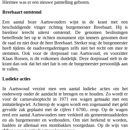
Hiermee was er een nieuwe patstelling geboren.
Breebaart ontstemd
Een aantal boze Aartswouders wijst in de krant met een
beschuldigende vinger richting burgemeester Breebaart. Hij is
hierdoor terecht uiterst ontstemd. De genomen beslissingen
betreffende het op te richten monument zijn immers genomen door
de raad en niet door de heer Breebaart. Sterker nog: de burgemeester
heeft tijdens de raadsvergaderingen zelfs niet het recht om mee te
stemmen. Ook voor de dorpsraad van Aartswoud, en voorzitter
Klaas Bossen, is dit volkomen duidelijk. Deze dorpsraad stelt in de
krant dan ook dat het niet fair is om de burgemeester persoonlijk aan
te vallen.
Ludieke acties
In Aartswoud verzint men een aantal ludieke acties om het
onderwerp onder de aandacht te brengen en te houden. Zo wordt er
voor de carnavalsoptocht in 1971 een wagen gemaakt met een
imitatieliegwiel. Achterop de wagen wordt een zogenaamd met geld
gevulde zak geplaatst met de cijfers f 6700,- erop. Op de wagen
reed een aantal Aartswouders mee verkleed als gemeenteraadsleden
en als burgemeester en wethouders. Om niet herkend te worden,
hadden ze allemaal een mombakkes voorgedaan. Op de wijs van