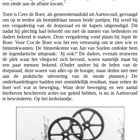
een einde aan de affaire kwam.’
Toen is Cees de Boer, als gemeenteraadslid uit Aartswoud, gevraagd
om op te treden als bemiddelaar tussen beide partijen. Hij werd bij
een vergadering van de dorpsraad en de kapers uitgenodigd. Dit
nadat hij plechtig had beloofd om niet de namen van bedenkers en
daders bekend te maken. Deze vergadering vond plaats bij Jopie de
Boer. Voor Cor de Boer was het een verrassing om te zien wie er
binnenkwamen. De binnenkomst van Jan van Soelen ontlokte hem
de legendarische uitspraak: ‘Jij ook?’ De daders, evenals trouwens
de plek waar het vliegwiel zich bevond, waren namelijk maar bij
een paar mensen bekend. (Onder andere bij de leden van de
dorpsraad, deze waren van alles op de hoogte, maar deden niet mee
aan de praktische uitvoering van de snode plannen.) De
onderhandelingen hadden niet onmiddellijk resultaat, maar zetten de
boel wel wat in beweging. Waar deze beweging en een aantal
hierboven beschreven acties toe geleid hebben, is nu in Aartswoud
te bewonderen. Op het kerkelandje.