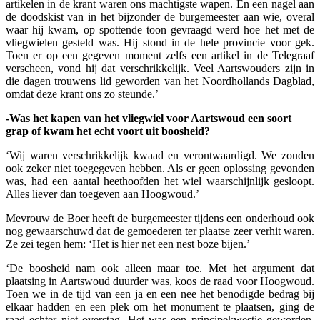
artikelen in de krant waren ons machtigste wapen. En een nagel aan
de doodskist van in het bijzonder de burgemeester aan wie, overal
waar hij kwam, op spottende toon gevraagd werd hoe het met de
vliegwielen gesteld was. Hij stond in de hele provincie voor gek.
Toen er op een gegeven moment zelfs een artikel in de Telegraaf
verscheen, vond hij dat verschrikkelijk. Veel Aartswouders zijn in
die dagen trouwens lid geworden van het Noordhollands Dagblad,
omdat deze krant ons zo steunde.’
-Was het kapen van het vliegwiel voor Aartswoud een soort
grap of kwam het echt voort uit boosheid?
‘Wij waren verschrikkelijk kwaad en verontwaardigd. We zouden
ook zeker niet toegegeven hebben. Als er geen oplossing gevonden
was, had een aantal heethoofden het wiel waarschijnlijk gesloopt.
Alles liever dan toegeven aan Hoogwoud.’
Mevrouw de Boer heeft de burgemeester tijdens een onderhoud ook
nog gewaarschuwd dat de gemoederen ter plaatse zeer verhit waren.
Ze zei tegen hem: ‘Het is hier net een nest boze bijen.’
‘De boosheid nam ook alleen maar toe. Met het argument dat
plaatsing in Aartswoud duurder was, koos de raad voor Hoogwoud.
Toen we in de tijd van een ja en een nee het benodigde bedrag bij
elkaar hadden en een plek om het monument te plaatsen, ging de
raad echter niet overstag. Het was een principekwestie geworden,