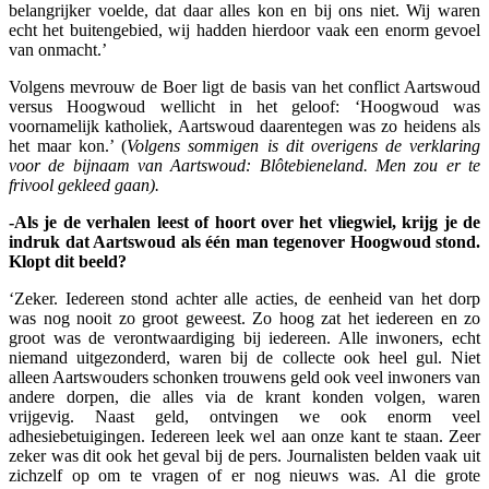
belangrijker voelde, dat daar alles kon en bij ons niet. Wij waren
echt het buitengebied, wij hadden hierdoor vaak een enorm gevoel
van onmacht.’
Volgens mevrouw de Boer ligt de basis van het conflict Aartswoud
versus Hoogwoud wellicht in het geloof: ‘Hoogwoud was
voornamelijk katholiek, Aartswoud daarentegen was zo heidens als
het maar kon.’ (
Volgens sommigen is dit overigens de verklaring
voor de bijnaam van Aartswoud: Blôtebieneland. Men zou er te
frivool gekleed gaan).
-Als je de verhalen leest of hoort over het vliegwiel, krijg je de
indruk dat Aartswoud als één man tegenover Hoogwoud stond.
Klopt dit beeld?
‘Zeker. Iedereen stond achter alle acties, de eenheid van het dorp
was nog nooit zo groot geweest. Zo hoog zat het iedereen en zo
groot was de verontwaardiging bij iedereen. Alle inwoners, echt
niemand uitgezonderd, waren bij de collecte ook heel gul. Niet
alleen Aartswouders schonken trouwens geld ook veel inwoners van
andere dorpen, die alles via de krant konden volgen, waren
vrijgevig. Naast geld, ontvingen we ook enorm veel
adhesiebetuigingen. Iedereen leek wel aan onze kant te staan. Zeer
zeker was dit ook het geval bij de pers. Journalisten belden vaak uit
zichzelf op om te vragen of er nog nieuws was. Al die grote