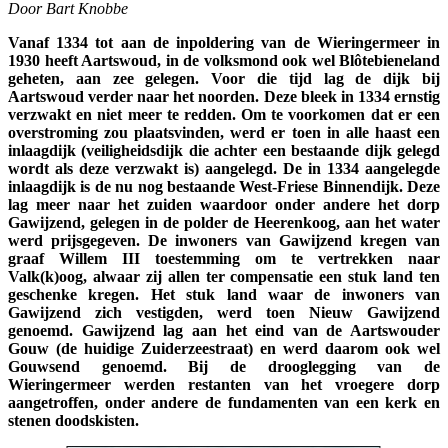
Door Bart Knobbe
Vanaf 1334 tot aan de inpoldering van de Wieringermeer in
1930 heeft Aartswoud, in de volksmond ook wel Blôtebieneland
geheten, aan zee gelegen. Voor die tijd lag de dijk bij
Aartswoud verder naar het noorden. Deze bleek in 1334 ernstig
verzwakt en niet meer te redden. Om te voorkomen dat er een
overstroming zou plaatsvinden, werd er toen in alle haast een
inlaagdijk (veiligheidsdijk die achter een bestaande dijk gelegd
wordt als deze verzwakt is) aangelegd. De in 1334 aangelegde
inlaagdijk is de nu nog bestaande West-Friese Binnendijk. Deze
lag meer naar het zuiden waardoor onder andere het dorp
Gawijzend, gelegen in de polder de Heerenkoog, aan het water
werd prijsgegeven. De inwoners van Gawijzend kregen van
graaf Willem III toestemming om te vertrekken naar
Valk(k)oog, alwaar zij allen ter compensatie een stuk land ten
geschenke kregen. Het stuk land waar de inwoners van
Gawijzend zich vestigden, werd toen Nieuw Gawijzend
genoemd. Gawijzend lag aan het eind van de Aartswouder
Gouw (de huidige Zuiderzeestraat) en werd daarom ook wel
Gouwsend genoemd. Bij de drooglegging van de
Wieringermeer werden restanten van het vroegere dorp
aangetroffen, onder andere de fundamenten van een kerk en
stenen doodskisten.