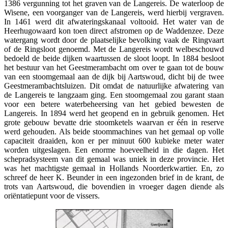
1386 vergunning tot het graven van de Langereis. De waterloop de
Wisene, een voorganger van de Langereis, werd hierbij vergraven.
In 1461 werd dit afwateringskanaal voltooid. Het water van de
Heerhugowaard kon toen direct afstromen op de Waddenzee. Deze
watergang wordt door de plaatselijke bevolking vaak de Ringvaart
of de Ringsloot genoemd. Met de Langereis wordt welbeschouwd
bedoeld de beide dijken waartussen de sloot loopt. In 1884 besloot
het bestuur van het Geestmerambacht om over te gaan tot de bouw
van een stoomgemaal aan de dijk bij Aartswoud, dicht bij de twee
Geestmerambachtsluizen. Dit omdat de natuurlijke afwatering van
de Langereis te langzaam ging. Een stoomgemaal zou garant staan
voor een betere waterbeheersing van het gebied bewesten de
Langereis. In 1894 werd het geopend en in gebruik genomen. Het
grote gebouw bevatte drie stoomketels waarvan er één in reserve
werd gehouden. Als beide stoommachines van het gemaal op volle
capaciteit draaiden, kon er per minuut 600 kubieke meter water
worden uitgeslagen. Een enorme hoeveelheid in die dagen. Het
schepradsysteem van dit gemaal was uniek in deze provincie. Het
was het machtigste gemaal in Hollands Noorderkwartier. En, zo
schreef de heer K. Beunder in een ingezonden brief in de krant, de
trots van Aartswoud, die bovendien in vroeger dagen diende als
oriëntatiepunt voor de vissers.