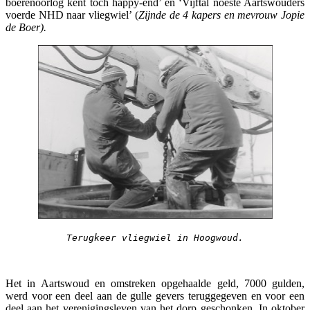
boerenoorlog kent toch happy-end’ en ‘Vijftal noeste Aartswouders
voerde NHD naar vliegwiel’ (
Zijnde de 4 kapers en mevrouw Jopie
de Boer).
Terugkeer vliegwiel in Hoogwoud.
Het in Aartswoud en omstreken opgehaalde geld, 7000 gulden,
werd voor een deel aan de gulle gevers teruggegeven en voor een
deel aan het verenigingsleven van het dorp geschonken. In oktober