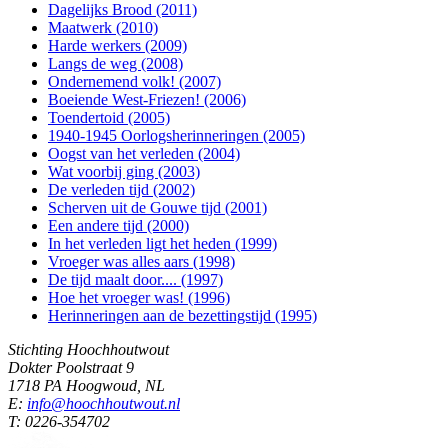
Dagelijks Brood (2011)
Maatwerk (2010)
Harde werkers (2009)
Langs de weg (2008)
Ondernemend volk! (2007)
Boeiende West-Friezen! (2006)
Toendertoid (2005)
1940-1945 Oorlogsherinneringen (2005)
Oogst van het verleden (2004)
Wat voorbij ging (2003)
De verleden tijd (2002)
Scherven uit de Gouwe tijd (2001)
Een andere tijd (2000)
In het verleden ligt het heden (1999)
Vroeger was alles aars (1998)
De tijd maalt door.... (1997)
Hoe het vroeger was! (1996)
Herinneringen aan de bezettingstijd (1995)
Stichting Hoochhoutwout
Dokter Poolstraat 9
1718 PA Hoogwoud, NL
E:
info@hoochhoutwout.nl
T: 0226-354702