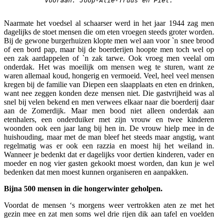
Vooraan: Joop-Alie-Truus en Piet.
Naarmate het voedsel al schaarser werd in het jaar 1944 zag men
dagelijks de stoet mensen die om eten vroegen steeds groter worden.
Bij de gewone burgerhuizen klopte men wel aan voor `n snee brood
of een bord pap, maar bij de boerderijen hoopte men toch wel op
een zak aardappelen of `n zak tarwe. Ook vroeg men veelal om
onderdak. Het was moeilijk om mensen weg te sturen, want ze
waren allemaal koud, hongerig en vermoeid. Veel, heel veel mensen
kregen bij de familie van Diepen een slaapplaats en eten en drinken,
want nee zeggen konden deze mensen niet. Die gastvrijheid was al
snel bij velen bekend en men verwees elkaar naar die boerderij daar
aan de Zomerdijk. Maar men bood niet alleen onderdak aan
etenhalers, een onderduiker met zijn vrouw en twee kinderen
woonden ook een jaar lang bij hen in. De vrouw hielp mee in de
huishouding, maar met de man bleef het steeds maar angstig, want
regelmatig was er ook een razzia en moest hij het weiland in.
Wanneer je bedenkt dat er dagelijks voor dertien kinderen, vader en
moeder en nog vier gasten gekookt moest worden, dan kun je wel
bedenken dat men moest kunnen organiseren en aanpakken.
Bijna 500 mensen in die hongerwinter geholpen.
Voordat de mensen ‘s morgens weer vertrokken aten ze met het
gezin mee en zat men soms wel drie rijen dik aan tafel en voelden