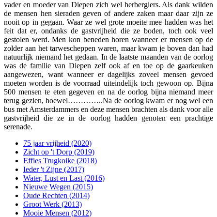
vader en moeder van Diepen zich wel herbergiers. Als dank wilden
de mensen hen sieraden geven of andere zaken maar daar zijn ze
nooit op in gegaan. Waar ze wel grote moeite mee hadden was het
feit dat er, ondanks de gastvrijheid die ze boden, toch ook veel
gestolen werd. Men kon beneden horen wanneer er mensen op de
zolder aan het tarwescheppen waren, maar kwam je boven dan had
natuurlijk niemand het gedaan. In de laatste maanden van de oorlog
was de familie van Diepen zelf ook af en toe op de gaarkeuken
aangewezen, want wanneer er dagelijks zoveel mensen gevoed
moeten worden is de voorraad uiteindelijk toch gewoon op. Bijna
500 mensen te eten gegeven en na de oorlog bijna niemand meer
terug gezien, hoewel…………..Na de oorlog kwam er nog wel een
bus met Amsterdammers en deze mensen brachten als dank voor alle
gastvrijheid die ze in de oorlog hadden genoten een prachtige
serenade.
75 jaar vrijheid (2020)
Zicht op 't Dorp (2019)
Effies Trugkoike (2018)
Ieder 't Zijne (2017)
Water, Lust en Last (2016)
Nieuwe Wegen (2015)
Oude Rechten (2014)
Groot Werk (2013)
Mooie Mensen (2012)