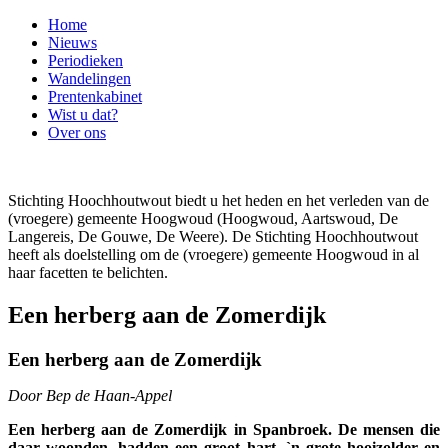
Home
Nieuws
Periodieken
Wandelingen
Prentenkabinet
Wist u dat?
Over ons
Stichting Hoochhoutwout biedt u het heden en het verleden van de
(vroegere) gemeente Hoogwoud (Hoogwoud, Aartswoud, De
Langereis, De Gouwe, De Weere). De Stichting Hoochhoutwout
heeft als doelstelling om de (vroegere) gemeente Hoogwoud in al
haar facetten te belichten.
Een herberg aan de Zomerdijk
Een herberg aan de Zomerdijk
Door Bep de Haan-Appel
Een herberg aan de Zomerdijk in Spanbroek. De mensen die
daar woonden, hadden een groot hart, `n grote hooizolder en