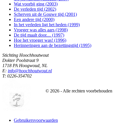
Wat voorbij ging (2003)
De verleden tijd (2002)
Scherven uit de Gouwe tijd (2001)
Een andere tijd (2000)
In het verleden ligt het heden (1999)
Vroeger was alles aars (1998)
De tijd maalt door.... (1997)
Hoe het vroeger was! (1996)
Herinneringen aan de bezettingstijd (1995)
Stichting Hoochhoutwout
Dokter Poolstraat 9
1718 PA Hoogwoud, NL
E:
info@hoochhoutwout.nl
T: 0226-354702
©
2026
- Alle rechten voorbehouden
Gebruikersvoorwaarden