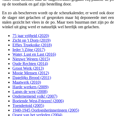
op de toonbank en gaf zijn bestelling door.
En zo als beschreven wordt op de scheurkalender, er werd ook door
de slager niet gelachen of gesproken maar hij deponeerde met een
stalen gezicht het vlees in de po. Maar toen buurman met zijn po de
winkel uit ging werd er natuurlijk wel heerlijk om gelachen.
75 jaar vrijheid (2020)
Zicht op 't Dorp (2019)
Effies Trugkoike (2018)
Ieder 't Zijne (2017)
Water, Lust en Last (2016)
Nieuwe Wegen (2015)
Oude Rechten (2014)
Groot Werk (2013)
Mooie Mensen (2012)
Dagelijks Brood (2011)
Maatwerk (2010)
Harde werkers (2009)
Langs de weg (2008)
Ondernemend volk! (2007)
Boeiende West-Friezen! (2006)
Toendertoid (2005)
1940-1945 Oorlogsherinneringen (2005)
Oogst van het verleden (2004)