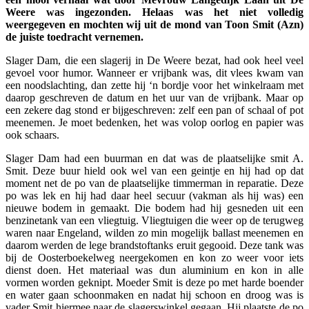
Weere was ingezonden. Helaas was het niet volledig
weergegeven en mochten wij uit de mond van Toon Smit (Azn)
de juiste toedracht vernemen.
Slager Dam, die een slagerij in De Weere bezat, had ook heel veel
gevoel voor humor. Wanneer er vrijbank was, dit vlees kwam van
een noodslachting, dan zette hij ‘n bordje voor het winkelraam met
daarop geschreven de datum en het uur van de vrijbank. Maar op
een zekere dag stond er bijgeschreven: zelf een pan of schaal of pot
meenemen. Je moet bedenken, het was volop oorlog en papier was
ook schaars.
Slager Dam had een buurman en dat was de plaatselijke smit A.
Smit. Deze buur hield ook wel van een geintje en hij had op dat
moment net de po van de plaatselijke timmerman in reparatie. Deze
po was lek en hij had daar heel secuur (vakman als hij was) een
nieuwe bodem in gemaakt. Die bodem had hij gesneden uit een
benzinetank van een vliegtuig. Vliegtuigen die weer op de terugweg
waren naar Engeland, wilden zo min mogelijk ballast meenemen en
daarom werden de lege brandstoftanks eruit gegooid. Deze tank was
bij de Oosterboekelweg neergekomen en kon zo weer voor iets
dienst doen. Het materiaal was dun aluminium en kon in alle
vormen worden geknipt. Moeder Smit is deze po met harde boender
en water gaan schoonmaken en nadat hij schoon en droog was is
vader Smit hiermee naar de slagerswinkel gegaan. Hij plaatste de po