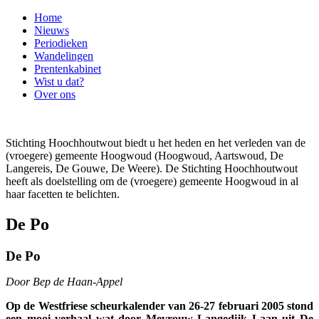
Home
Nieuws
Periodieken
Wandelingen
Prentenkabinet
Wist u dat?
Over ons
Stichting Hoochhoutwout biedt u het heden en het verleden van de
(vroegere) gemeente Hoogwoud (Hoogwoud, Aartswoud, De
Langereis, De Gouwe, De Weere). De Stichting Hoochhoutwout
heeft als doelstelling om de (vroegere) gemeente Hoogwoud in al
haar facetten te belichten.
De Po
De Po
Door Bep de Haan-Appel
Op de Westfriese scheurkalender van 26-27 februari 2005 stond
een mooi verhaal wat door Mevrouw Langedijk Laan uit De