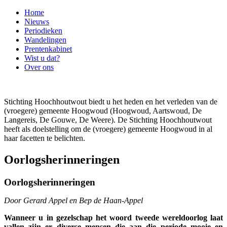
Home
Nieuws
Periodieken
Wandelingen
Prentenkabinet
Wist u dat?
Over ons
Stichting Hoochhoutwout biedt u het heden en het verleden van de
(vroegere) gemeente Hoogwoud (Hoogwoud, Aartswoud, De
Langereis, De Gouwe, De Weere). De Stichting Hoochhoutwout
heeft als doelstelling om de (vroegere) gemeente Hoogwoud in al
haar facetten te belichten.
Oorlogsherinneringen
Oorlogsherinneringen
Door Gerard Appel en Bep de Haan-Appel
Wanneer u in gezelschap het woord tweede wereldoorlog laat
vallen zijn er diverse mensen die aan die periode mooie en