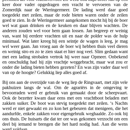
keer door vader opgedragen een vracht te vervoeren van de
Zomerdijk naar de Wieringermeer. De lading werd daar goed
toegedekt met zeilen, maar de rode bieten waren onder de zeilen
goed te zien. In de Wieringermeer aangekomen mocht hij bij de boer
wel wat gaan drinken en de keuken en daar blijven wachten. De
anderen zouden wel voor hem gaan lossen. Jan begreep er weinig
van, want bij eerdere vrachten uit en naar de polder was de hulp
minimaal. Wat later kreeg hij een seintje de wagen is leeg, je mag
wel weer gaan. Jan vroeg aan de boer wij hebben thuis veel dieren
en weinig stro en zo te zien staat er hier nog veel. Slim gedaan want
met een lading strobalen vertrok hij weer naar Opmeer. Onbekend
en onschuldig had hij zijn vrachtje weggebracht, maar wat zou er
onder die lading bieten hebben gezeten? En was zijn vader daar wel
van op de hoogte? Gelukkig liep alles goed af.
Bij ons aan de overzijde van de weg liep de Ringvaart, met zijn vele
pakhuizen langs de wal. Om de agrariërs in de omgeving te
bevoorraden werd er gebruik van gemaakt door de scheepvaart.
Ook de bezetter kwam daar eens met een vrachtboot beladen met
zakken suiker. De boot was stevig toegedekt met zeilen. ‘s Nachts
werd er niet gewaakt en zo kon het gebeuren dat menigeen, die het
aandurfde, enkele zakken voor eigengebruik weghaalde. Zo ook bij
ons thuis. De huisarts die dat ter ore was gekomen verzocht om een
deel bij iemand te brengen die het hard nodig had. Aan die wens
werd voldaan.