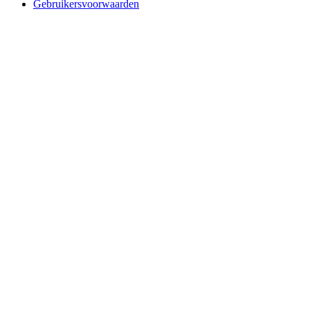
Gebruikersvoorwaarden
Website designed and build by