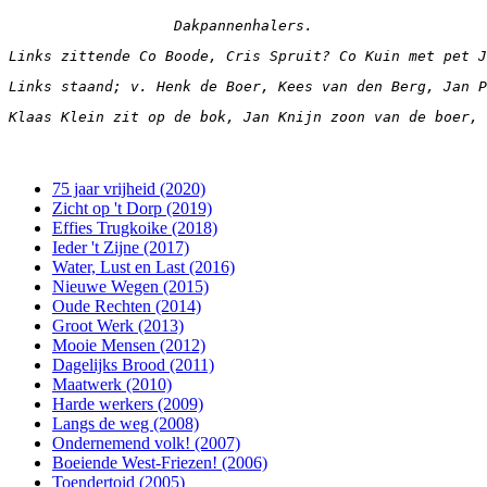
Dakpannenhalers.
Links zittende Co Boode, Cris Spruit? Co Kuin met pet J
Links staand; v. Henk de Boer, Kees van den Berg, Jan P
Klaas Klein zit op de bok, Jan Knijn zoon van de boer, 
75 jaar vrijheid (2020)
Zicht op 't Dorp (2019)
Effies Trugkoike (2018)
Ieder 't Zijne (2017)
Water, Lust en Last (2016)
Nieuwe Wegen (2015)
Oude Rechten (2014)
Groot Werk (2013)
Mooie Mensen (2012)
Dagelijks Brood (2011)
Maatwerk (2010)
Harde werkers (2009)
Langs de weg (2008)
Ondernemend volk! (2007)
Boeiende West-Friezen! (2006)
Toendertoid (2005)