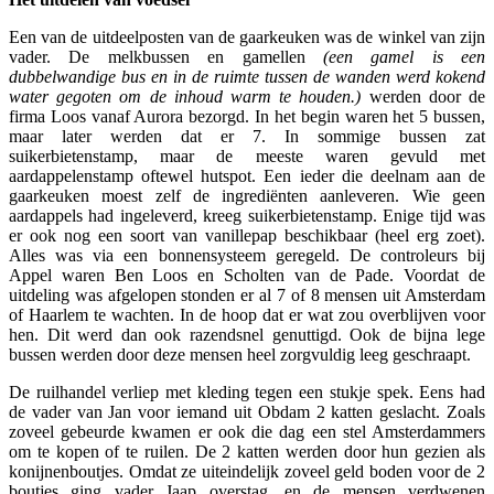
Een van de uitdeelposten van de gaarkeuken was de winkel van zijn
vader. De melkbussen en gamellen
(een gamel is een
dubbelwandige bus en in de ruimte tussen de wanden werd kokend
water gegoten om de inhoud warm te houden.)
werden door de
firma Loos vanaf Aurora bezorgd. In het begin waren het 5 bussen,
maar later werden dat er 7. In sommige bussen zat
suikerbietenstamp, maar de meeste waren gevuld met
aardappelenstamp oftewel hutspot. Een ieder die deelnam aan de
gaarkeuken moest zelf de ingrediënten aanleveren. Wie geen
aardappels had ingeleverd, kreeg suikerbietenstamp. Enige tijd was
er ook nog een soort van vanillepap beschikbaar (heel erg zoet).
Alles was via een bonnensysteem geregeld. De controleurs bij
Appel waren Ben Loos en Scholten van de Pade. Voordat de
uitdeling was afgelopen stonden er al 7 of 8 mensen uit Amsterdam
of Haarlem te wachten. In de hoop dat er wat zou overblijven voor
hen. Dit werd dan ook razendsnel genuttigd. Ook de bijna lege
bussen werden door deze mensen heel zorgvuldig leeg geschraapt.
De ruilhandel verliep met kleding tegen een stukje spek. Eens had
de vader van Jan voor iemand uit Obdam 2 katten geslacht. Zoals
zoveel gebeurde kwamen er ook die dag een stel Amsterdammers
om te kopen of te ruilen. De 2 katten werden door hun gezien als
konijnenboutjes. Omdat ze uiteindelijk zoveel geld boden voor de 2
boutjes ging vader Jaap overstag, en de mensen verdwenen