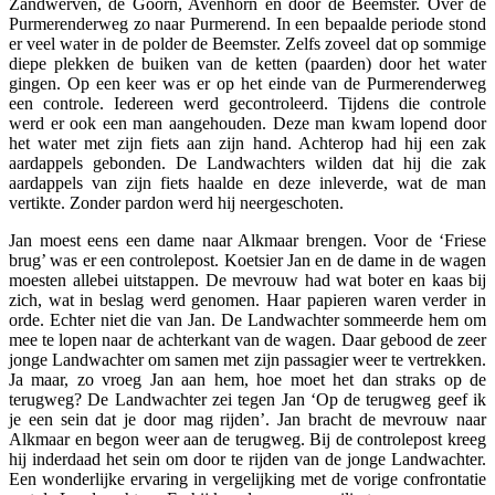
Zandwerven, de Goorn, Avenhorn en door de Beemster. Over de
Purmerenderweg zo naar Purmerend. In een bepaalde periode stond
er veel water in de polder de Beemster. Zelfs zoveel dat op sommige
diepe plekken de buiken van de ketten (paarden) door het water
gingen. Op een keer was er op het einde van de Purmerenderweg
een controle. Iedereen werd gecontroleerd. Tijdens die controle
werd er ook een man aangehouden. Deze man kwam lopend door
het water met zijn fiets aan zijn hand. Achterop had hij een zak
aardappels gebonden. De Landwachters wilden dat hij die zak
aardappels van zijn fiets haalde en deze inleverde, wat de man
vertikte. Zonder pardon werd hij neergeschoten.
Jan moest eens een dame naar Alkmaar brengen. Voor de ‘Friese
brug’ was er een controlepost. Koetsier Jan en de dame in de wagen
moesten allebei uitstappen. De mevrouw had wat boter en kaas bij
zich, wat in beslag werd genomen. Haar papieren waren verder in
orde. Echter niet die van Jan. De Landwachter sommeerde hem om
mee te lopen naar de achterkant van de wagen. Daar gebood de zeer
jonge Landwachter om samen met zijn passagier weer te vertrekken.
Ja maar, zo vroeg Jan aan hem, hoe moet het dan straks op de
terugweg? De Landwachter zei tegen Jan ‘Op de terugweg geef ik
je een sein dat je door mag rijden’. Jan bracht de mevrouw naar
Alkmaar en begon weer aan de terugweg. Bij de controlepost kreeg
hij inderdaad het sein om door te rijden van de jonge Landwachter.
Een wonderlijke ervaring in vergelijking met de vorige confrontatie