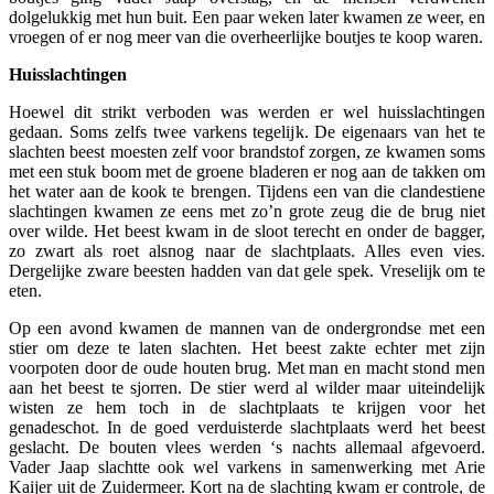
dolgelukkig met hun buit. Een paar weken later kwamen ze weer, en
vroegen of er nog meer van die overheerlijke boutjes te koop waren.
Huisslachtingen
Hoewel dit strikt verboden was werden er wel huisslachtingen
gedaan. Soms zelfs twee varkens tegelijk. De eigenaars van het te
slachten beest moesten zelf voor brandstof zorgen, ze kwamen soms
met een stuk boom met de groene bladeren er nog aan de takken om
het water aan de kook te brengen. Tijdens een van die clandestiene
slachtingen kwamen ze eens met zo’n grote zeug die de brug niet
over wilde. Het beest kwam in de sloot terecht en onder de bagger,
zo zwart als roet alsnog naar de slachtplaats. Alles even vies.
Dergelijke zware beesten hadden van dat gele spek. Vreselijk om te
eten.
Op een avond kwamen de mannen van de ondergrondse met een
stier om deze te laten slachten. Het beest zakte echter met zijn
voorpoten door de oude houten brug. Met man en macht stond men
aan het beest te sjorren. De stier werd al wilder maar uiteindelijk
wisten ze hem toch in de slachtplaats te krijgen voor het
genadeschot. In de goed verduisterde slachtplaats werd het beest
geslacht. De bouten vlees werden ‘s nachts allemaal afgevoerd.
Vader Jaap slachtte ook wel varkens in samenwerking met Arie
Kaijer uit de Zuidermeer. Kort na de slachting kwam er controle, de