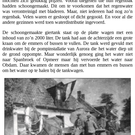
mochten zich gelukkig prijzen. Vooral diegenen die hun regenbak
hadden schoongemaakt. Dit om te voorkomen dat het regenwater
was verontreinigd met bladeren. Maar, niet iedereen had nog zo’n
regenbak. Velen waren er gesloopt of dicht gegooid. En voor al die
andere gezinnen werd toen waterdistributie ingevoerd.
De schoongemaakte giertank staat op de platte wagen met een
inhoud van zo’n 2000 liter. De tank had aan de achterzijde een grote
kraan om de emmers of bussen te vullen. De tank werd gevuld met
drinkwater bij de pompinstallatie van Aurora die het water diep uit
de grond oppompte. Maar wonderlijk genoeg ging het water niet
naar Spanbroek of Opmeer maar hij vervoerde het water naar
Obdam. Daar kwamen de mensen dan met hun emmers en bussen
om het water op te halen bij de tankwagen.