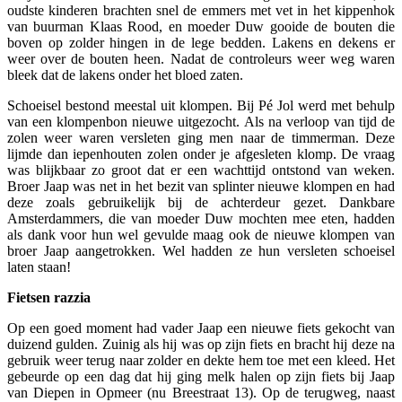
oudste kinderen brachten snel de emmers met vet in het kippenhok
van buurman Klaas Rood, en moeder Duw gooide de bouten die
boven op zolder hingen in de lege bedden. Lakens en dekens er
weer over de bouten heen. Nadat de controleurs weer weg waren
bleek dat de lakens onder het bloed zaten.
Schoeisel bestond meestal uit klompen. Bij Pé Jol werd met behulp
van een klompenbon nieuwe uitgezocht. Als na verloop van tijd de
zolen weer waren versleten ging men naar de timmerman. Deze
lijmde dan iepenhouten zolen onder je afgesleten klomp. De vraag
was blijkbaar zo groot dat er een wachttijd ontstond van weken.
Broer Jaap was net in het bezit van splinter nieuwe klompen en had
deze zoals gebruikelijk bij de achterdeur gezet. Dankbare
Amsterdammers, die van moeder Duw mochten mee eten, hadden
als dank voor hun wel gevulde maag ook de nieuwe klompen van
broer Jaap aangetrokken. Wel hadden ze hun versleten schoeisel
laten staan!
Fietsen razzia
Op een goed moment had vader Jaap een nieuwe fiets gekocht van
duizend gulden. Zuinig als hij was op zijn fiets en bracht hij deze na
gebruik weer terug naar zolder en dekte hem toe met een kleed. Het
gebeurde op een dag dat hij ging melk halen op zijn fiets bij Jaap
van Diepen in Opmeer (nu Breestraat 13). Op de terugweg, naast