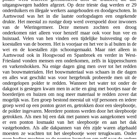
uitgangswegen hadden afgezet. Op deze trieste dag werden er 29
onderduikers en illegale werkers aangehouden en doodgeschoten. In
Aartswoud was het in die laatste oorlogsdagen een ongekende
drukte. Het meestal zo rustige dorp werd overspoeld door inwoners
van de Wieringermeer. Deze mensen zochten een droog
onderkomen niet alleen voor henzelf maar ook voor hun vee en
huisraad. Velen van hen vinden een tijdelijke huisvesting op de
koestallen van de boeren. Het is voorjaar en het vee is al buiten in de
wei en de koestallen zijn schoongemaakt. Maar niet alleen in
Aartswoud ook in Hoogwoud en Spanbroek en verder in West-
Friesland vonden mensen een onderkomen, zelfs in kippenschuren
en varkenshokken. Na enige dagen ging men over tot het redden
van bouwmaterialen. Het bouwmateriaal was schaars in die dagen
en alles wat geschikt was voor hergebruik probeerde men uit de
ondergelopen polder te redden. Wanneer het water tot onder de
dakgoot is gestegen kwam men in actie en ging met bootjes naar de
boerderijen en huizen om nog meer materiaal te redden zover dat
mogelijk was. Een groep bestond meestal uit vijf personen en iedere
groep werd op een ponton gezet en, getrokken door een sleepbootje,
de polder ingevaren. Meerdere pontons werden door het sleepbootje
getrokken. Als men bij een dak met pannen was aangekomen werd
er een ponton losmaakt van het sleepbootje en aan het dak
vastgebonden. Als alle dakpannen van één zijde waren afgehaald
moesten ze wachten tot het sleepbootje weer terugkwam. Onder
geen beding mochten ze de ponton losmaken om zelf naar de andere