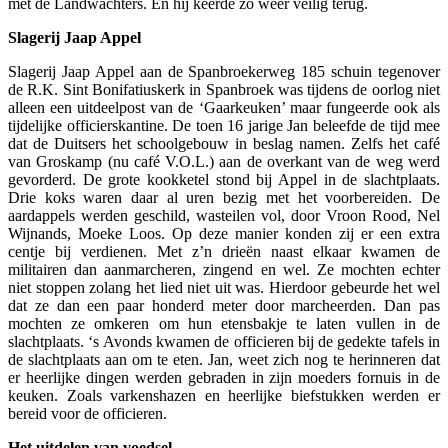
met de Landwachters. En hij keerde zo weer veilig terug.
Slagerij Jaap Appel
Slagerij Jaap Appel aan de Spanbroekerweg 185 schuin tegenover
de R.K. Sint Bonifatiuskerk in Spanbroek was tijdens de oorlog niet
alleen een uitdeelpost van de ‘Gaarkeuken’ maar fungeerde ook als
tijdelijke officierskantine. De toen 16 jarige Jan beleefde de tijd mee
dat de Duitsers het schoolgebouw in beslag namen. Zelfs het café
van Groskamp (nu café V.O.L.) aan de overkant van de weg werd
gevorderd. De grote kookketel stond bij Appel in de slachtplaats.
Drie koks waren daar al uren bezig met het voorbereiden. De
aardappels werden geschild, wasteilen vol, door Vroon Rood, Nel
Wijnands, Moeke Loos. Op deze manier konden zij er een extra
centje bij verdienen. Met z’n drieën naast elkaar kwamen de
militairen dan aanmarcheren, zingend en wel. Ze mochten echter
niet stoppen zolang het lied niet uit was. Hierdoor gebeurde het wel
dat ze dan een paar honderd meter door marcheerden. Dan pas
mochten ze omkeren om hun etensbakje te laten vullen in de
slachtplaats. ‘s Avonds kwamen de officieren bij de gedekte tafels in
de slachtplaats aan om te eten. Jan, weet zich nog te herinneren dat
er heerlijke dingen werden gebraden in zijn moeders fornuis in de
keuken. Zoals varkenshazen en heerlijke biefstukken werden er
bereid voor de officieren.
Het uitdelen van voedsel