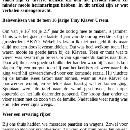
minder mooie herinneringen hebben. In dit artikel zijn er wat
verhalen samengebracht.
Belevenissen van de toen 16 jarige Tiny Klaver-Ursem
.
e
e
Om van je 16
tot je 21
jaar de oorlog mee te maken, is jammer.
Thuis was het goed, de laatste 3 jaar van de oorlog werkte ik bij de
grossierderij AKZO. Wekelijks kwam ik niet met geld thuis maar
altijd met een doos levensmiddelen. Dat was heel welkom toen. Het
waren mooie en goede jaren bij de Klavers. Toen er thuis wat te
vieren was kwam mijn broer Cor van zijn onderduikadres naar huis.
Daar wij thuis een goede schuilkelder hadden waar hij ‘s nachts kon
slapen. Op een morgen toen hij van het kerkbezoek weer naar huis
ging werd hij gewaarschuwd voor een komende razzia. Hij vluchtte
bij de familie Kees Groot naar binnen, waar nu Arie Klaver de
loonwerker woont, en vertelde daar haastig wat er komen ging.
Spontaan werd de tafel naar de wand geschoven, het karpet
opgerold en het luik daaronder geopend. Cor kroop daar onder de
vloer samen met de zoon van de familie. Nadat alles weer rustig was
kon ieder weer zijns weegs.
Weer een ervaring rijker
Bij ons thuis hadden we meerdere paarden en wagens. Zowel voor
personen als voor vrachtvervoer. Zo werd ook mijn broer Jan op een