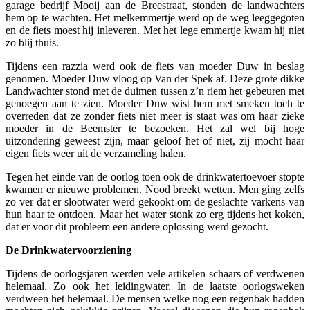
garage bedrijf Mooij aan de Breestraat, stonden de landwachters
hem op te wachten. Het melkemmertje werd op de weg leeggegoten
en de fiets moest hij inleveren. Met het lege emmertje kwam hij niet
zo blij thuis.
Tijdens een razzia werd ook de fiets van moeder Duw in beslag
genomen. Moeder Duw vloog op Van der Spek af. Deze grote dikke
Landwachter stond met de duimen tussen z’n riem het gebeuren met
genoegen aan te zien. Moeder Duw wist hem met smeken toch te
overreden dat ze zonder fiets niet meer is staat was om haar zieke
moeder in de Beemster te bezoeken. Het zal wel bij hoge
uitzondering geweest zijn, maar geloof het of niet, zij mocht haar
eigen fiets weer uit de verzameling halen.
Tegen het einde van de oorlog toen ook de drinkwatertoevoer stopte
kwamen er nieuwe problemen. Nood breekt wetten. Men ging zelfs
zo ver dat er slootwater werd gekookt om de geslachte varkens van
hun haar te ontdoen. Maar het water stonk zo erg tijdens het koken,
dat er voor dit probleem een andere oplossing werd gezocht.
De Drinkwatervoorziening
Tijdens de oorlogsjaren werden vele artikelen schaars of verdwenen
helemaal. Zo ook het leidingwater. In de laatste oorlogsweken
verdween het helemaal. De mensen welke nog een regenbak hadden