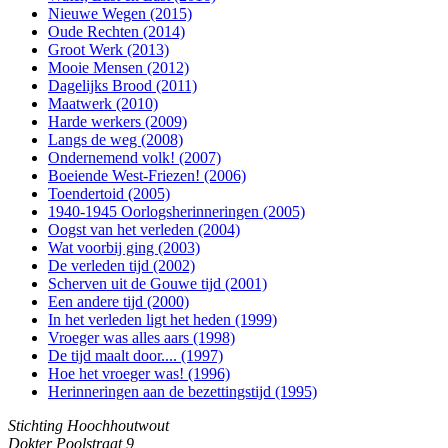
Nieuwe Wegen (2015)
Oude Rechten (2014)
Groot Werk (2013)
Mooie Mensen (2012)
Dagelijks Brood (2011)
Maatwerk (2010)
Harde werkers (2009)
Langs de weg (2008)
Ondernemend volk! (2007)
Boeiende West-Friezen! (2006)
Toendertoid (2005)
1940-1945 Oorlogsherinneringen (2005)
Oogst van het verleden (2004)
Wat voorbij ging (2003)
De verleden tijd (2002)
Scherven uit de Gouwe tijd (2001)
Een andere tijd (2000)
In het verleden ligt het heden (1999)
Vroeger was alles aars (1998)
De tijd maalt door.... (1997)
Hoe het vroeger was! (1996)
Herinneringen aan de bezettingstijd (1995)
Stichting Hoochhoutwout
Dokter Poolstraat 9