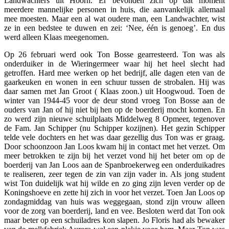
Landwachters uit Hoorn. Er bevonden zich op dat moment
meerdere mannelijke personen in huis, die aanvankelijk allemaal
mee moesten. Maar een al wat oudere man, een Landwachter, wist
ze in een bedstee te duwen en zei: ‘Nee, één is genoeg’. En dus
werd alleen Klaas meegenomen.
Op 26 februari werd ook Ton Bosse gearresteerd. Ton was als
onderduiker in de Wieringermeer waar hij het heel slecht had
getroffen. Hard mee werken op het bedrijf, alle dagen eten van de
gaarkeuken en wonen in een schuur tussen de strobalen. Hij was
daar samen met Jan Groot ( Klaas zoon.) uit Hoogwoud. Toen de
winter van 1944-45 voor de deur stond vroeg Ton Bosse aan de
ouders van Jan of hij niet bij hen op de boerderij mocht komen. En
zo werd zijn nieuwe schuilplaats Middelweg 8 Opmeer, tegenover
de Fam. Jan Schipper (nu Schipper kozijnen). Het gezin Schipper
telde vele dochters en het was daar gezellig dus Ton was er graag.
Door schoonzoon Jan Loos kwam hij in contact met het verzet. Om
meer betrokken te zijn bij het verzet vond hij het beter om op de
boerderij van Jan Loos aan de Spanbroekerweg een onderduikadres
te realiseren, zeer tegen de zin van zijn vader in. Als jong student
wist Ton duidelijk wat hij wilde en zo ging zijn leven verder op de
Koningshoeve en zette hij zich in voor het verzet. Toen Jan Loos op
zondagmiddag van huis was weggegaan, stond zijn vrouw alleen
voor de zorg van boerderij, land en vee. Besloten werd dat Ton ook
maar beter op een schuiladres kon slapen. Jo Floris had als bewaker