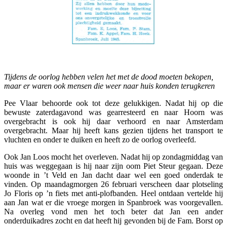
Tijdens de oorlog hebben velen het met de dood moeten bekopen,
maar er waren ook mensen die weer naar huis konden terugkeren
Pee Vlaar behoorde ook tot deze gelukkigen. Nadat hij op die
bewuste zaterdagavond was gearresteerd en naar Hoorn was
overgebracht is ook hij daar verhoord en naar Amsterdam
overgebracht. Maar hij heeft kans gezien tijdens het transport te
vluchten en onder te duiken en heeft zo de oorlog overleefd.
Ook Jan Loos mocht het overleven. Nadat hij op zondagmiddag van
huis was weggegaan is hij naar zijn oom Piet Steur gegaan. Deze
woonde in ’t Veld en Jan dacht daar wel een goed onderdak te
vinden. Op maandagmorgen 26 februari verscheen daar plotseling
Jo Floris op ’n fiets met anti-plofbanden. Heel ontdaan vertelde hij
aan Jan wat er die vroege morgen in Spanbroek was voorgevallen.
Na overleg vond men het toch beter dat Jan een ander
onderduikadres zocht en dat heeft hij gevonden bij de Fam. Borst op