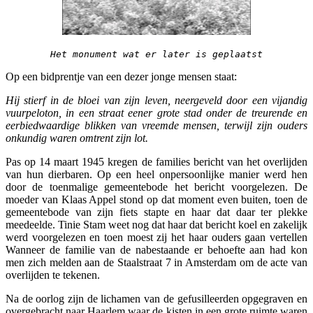
Het monument wat er later is geplaatst
Op een bidprentje van een dezer jonge mensen staat:
Hij stierf in de bloei van zijn leven, neergeveld door een vijandig
vuurpeloton, in een straat eener grote stad onder de treurende en
eerbiedwaardige blikken van vreemde mensen, terwijl zijn ouders
onkundig waren omtrent zijn lot.
Pas op 14 maart 1945 kregen de families bericht van het overlijden
van hun dierbaren. Op een heel onpersoonlijke manier werd hen
door de toenmalige gemeentebode het bericht voorgelezen. De
moeder van Klaas Appel stond op dat moment even buiten, toen de
gemeentebode van zijn fiets stapte en haar dat daar ter plekke
meedeelde. Tinie Stam weet nog dat haar dat bericht koel en zakelijk
werd voorgelezen en toen moest zij het haar ouders gaan vertellen
Wanneer de familie van de nabestaande er behoefte aan had kon
men zich melden aan de Staalstraat 7 in Amsterdam om de acte van
overlijden te tekenen.
Na de oorlog zijn de lichamen van de gefusilleerden opgegraven en
overgebracht naar Haarlem waar de kisten in een grote ruimte waren