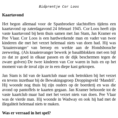
Bidprentje Cor Loos
Kaartavond
Het begon allemaal voor de Spanbroeker slachtoffers tijdens een
kaartavond op zaterdagavond 24 februari 1945. Cor Loos heeft zijn
vaste kaartavond bij hem thuis samen met Jan Stam, Jan Kramer en
Pee Vlaar. Cor Loos is een hardwerkende man en vader van twee
kinderen die met het verzet helemaal niets van doen had. Hij was
‘kraaienvanger’ van beroep en werkte aan de Hondsbossche
zeewering. (Als kraaienvanger bewerk je basaltblokken met een bijl
zo dat ze goed in elkaar passen en de dijk beschermen tegen de
zware golven) De twee kinderen van Cor waren in huis en op het
moment van de inval zijn ze in een diepe kast gekropen.
Jan Stam is lid van de kaartclub maar ook betrokken bij het verzet
en tevens inzetbaar bij de Bewakingsgroep Droppingveld ‘Mandril’.
Hij woonde nog thuis bij zijn ouders op de boerderij en was die
avond op pantoffels te kaarten gegaan. Jan Kramer behoorde tot de
vaste kaartclub maar had met het verzet niets van doen. Pee Vlaar
was de vierde man. Hij woonde in Wadway en ook hij had met de
illegaliteit helemaal niets te maken.
Was er verraad in het spel?