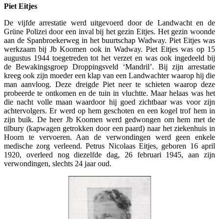
Piet Eitjes
De vijfde arrestatie werd uitgevoerd door de Landwacht en de
Grüne Polizei door een inval bij het gezin Eitjes. Het gezin woonde
aan de Spanbroekerweg in het buurtschap Wadway. Piet Eitjes was
werkzaam bij Jb Koomen ook in Wadway. Piet Eitjes was op 15
augustus 1944 toegetreden tot het verzet en was ook ingedeeld bij
de Bewakingsgroep Droppingsveld ‘Mandril’. Bij zijn arrestatie
kreeg ook zijn moeder een klap van een Landwachter waarop hij die
man aanvloog. Deze dreigde Piet neer te schieten waarop deze
probeerde te ontkomen en de tuin in vluchtte. Maar helaas was het
die nacht volle maan waardoor hij goed zichtbaar was voor zijn
achtervolgers. Er werd op hem geschoten en een kogel trof hem in
zijn buik. De heer Jb Koomen werd gedwongen om hem met de
tilbury (kapwagen getrokken door een paard) naar het ziekenhuis in
Hoorn te vervoeren. Aan de verwondingen werd geen enkele
medische zorg verleend. Petrus Nicolaas Eitjes, geboren 16 april
1920, overleed nog diezelfde dag, 26 februari 1945, aan zijn
verwondingen, slechts 24 jaar oud.