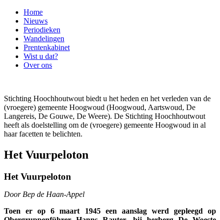
Home
Nieuws
Periodieken
Wandelingen
Prentenkabinet
Wist u dat?
Over ons
Stichting Hoochhoutwout biedt u het heden en het verleden van de
(vroegere) gemeente Hoogwoud (Hoogwoud, Aartswoud, De
Langereis, De Gouwe, De Weere). De Stichting Hoochhoutwout
heeft als doelstelling om de (vroegere) gemeente Hoogwoud in al
haar facetten te belichten.
Het Vuurpeloton
Het Vuurpeloton
Door Bep de Haan-Appel
Toen er op 6 maart 1945 een aanslag werd gepleegd op
Obergruppenführer Hanns Rauter, bij herberg De Woeste