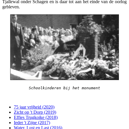
Tjallewal onder Schagen en is daar tot aan het einde van de oorlog
gebleven.
Schoolkinderen bij het monument
75 jaar vrijheid (2020)
Zicht op 't Dorp (2019)
Effies Trugkoike (2018)
Ieder 't Zijne (2017)
Water, Lust en Last (2016)