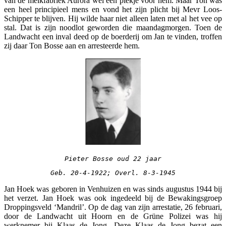
van de melkfabriek Aurora wel een plekje voor hem. Maar Ton was
een heel principieel mens en vond het zijn plicht bij Mevr Loos-
Schipper te blijven. Hij wilde haar niet alleen laten met al het vee op
stal. Dat is zijn noodlot geworden die maandagmorgen. Toen de
Landwacht een inval deed op de boerderij om Jan te vinden, troffen
zij daar Ton Bosse aan en arresteerde hem.
Pieter Bosse oud 22 jaar
Geb. 20-4-1922; Overl. 8-3-1945
Jan Hoek was geboren in Venhuizen en was sinds augustus 1944 bij
het verzet. Jan Hoek was ook ingedeeld bij de Bewakingsgroep
Droppingsveld ‘Mandril’. Op de dag van zijn arrestatie, 26 februari,
door de Landwacht uit Hoorn en de Grüne Polizei was hij
werknemer bij Klaas de Jong. Deze Klaas de Jong bezat een