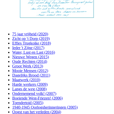
75 jaar vrijheid (2020)
Zicht op 't Dorp (2019)
Effies Trugkoike (2018)
Ieder 't Zijne (2017)
Water, Lust en Last (2016)
Nieuwe Wegen (2015)
Oude Rechten (2014)
Groot Werk (2013)
Mooie Mensen (2012)
Dagelijks Brood (2011)
Maatwerk (2010)
Harde werkers (2009)
Langs de weg (2008)
Ondernemend volk! (2007)
Boeiende West-Friezen! (2006)
Toendertoid (2005)
1940-1945 Oorlogsherinneringen (2005)
Oogst van het verleden (2004)