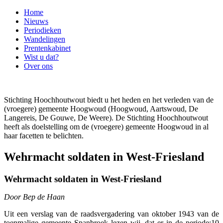
Home
Nieuws
Periodieken
Wandelingen
Prentenkabinet
Wist u dat?
Over ons
Stichting Hoochhoutwout biedt u het heden en het verleden van de
(vroegere) gemeente Hoogwoud (Hoogwoud, Aartswoud, De
Langereis, De Gouwe, De Weere). De Stichting Hoochhoutwout
heeft als doelstelling om de (vroegere) gemeente Hoogwoud in al
haar facetten te belichten.
Wehrmacht soldaten in West-Friesland
Wehrmacht soldaten in West-Friesland
Door Bep de Haan
Uit een verslag van de raadsvergadering van oktober 1943 van de
toenmalige gemeente Spanbroek lezen wij, dat er in de periode:10