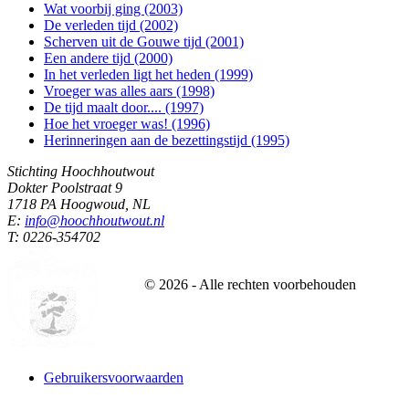
Wat voorbij ging (2003)
De verleden tijd (2002)
Scherven uit de Gouwe tijd (2001)
Een andere tijd (2000)
In het verleden ligt het heden (1999)
Vroeger was alles aars (1998)
De tijd maalt door.... (1997)
Hoe het vroeger was! (1996)
Herinneringen aan de bezettingstijd (1995)
Stichting Hoochhoutwout
Dokter Poolstraat 9
1718 PA Hoogwoud, NL
E:
info@hoochhoutwout.nl
T: 0226-354702
©
2026
- Alle rechten voorbehouden
Gebruikersvoorwaarden
Website designed and build by