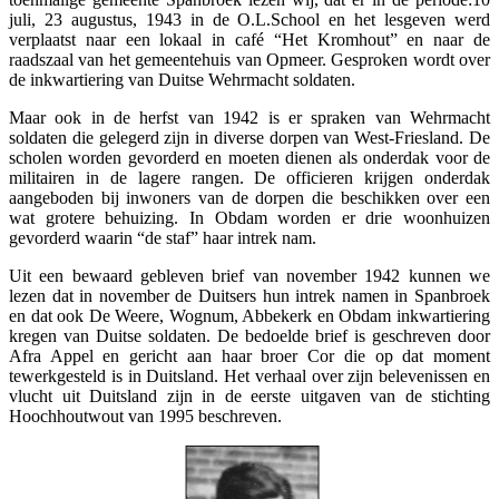
juli, 23 augustus, 1943 in de O.L.School en het lesgeven werd
verplaatst naar een lokaal in café “Het Kromhout” en naar de
raadszaal van het gemeentehuis van Opmeer. Gesproken wordt over
de inkwartiering van Duitse Wehrmacht soldaten.
Maar ook in de herfst van 1942 is er spraken van Wehrmacht
soldaten die gelegerd zijn in diverse dorpen van West-Friesland. De
scholen worden gevorderd en moeten dienen als onderdak voor de
militairen in de lagere rangen. De officieren krijgen onderdak
aangeboden bij inwoners van de dorpen die beschikken over een
wat grotere behuizing. In Obdam worden er drie woonhuizen
gevorderd waarin “de staf” haar intrek nam.
Uit een bewaard gebleven brief van november 1942 kunnen we
lezen dat in november de Duitsers hun intrek namen in Spanbroek
en dat ook De Weere, Wognum, Abbekerk en Obdam inkwartiering
kregen van Duitse soldaten. De bedoelde brief is geschreven door
Afra Appel en gericht aan haar broer Cor die op dat moment
tewerkgesteld is in Duitsland. Het verhaal over zijn belevenissen en
vlucht uit Duitsland zijn in de eerste uitgaven van de stichting
Hoochhoutwout van 1995 beschreven.