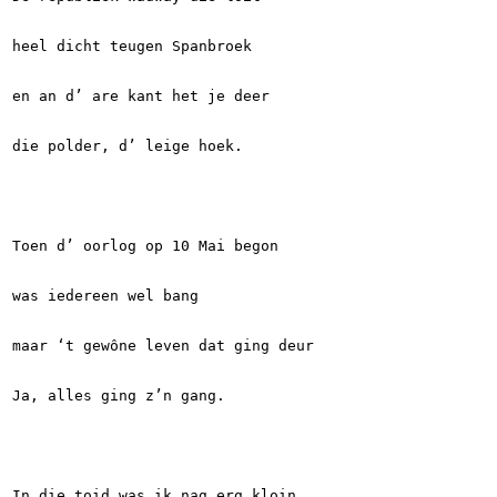
heel dicht teugen Spanbroek
en an d’ are kant het je deer
die polder, d’ leige hoek.
Toen d’ oorlog op 10 Mai begon
was iedereen wel bang
maar ‘t gewône leven dat ging deur
Ja, alles ging z’n gang.
In die toid was ik nag erg kloin