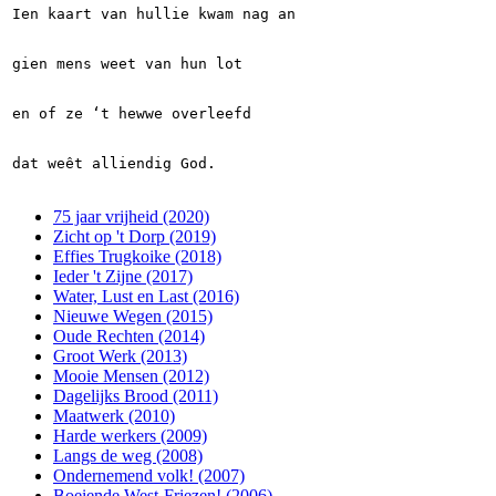
Ien kaart van hullie kwam nag an
gien mens weet van hun lot
en of ze ‘t hewwe overleefd
dat weêt alliendig God.
75 jaar vrijheid (2020)
Zicht op 't Dorp (2019)
Effies Trugkoike (2018)
Ieder 't Zijne (2017)
Water, Lust en Last (2016)
Nieuwe Wegen (2015)
Oude Rechten (2014)
Groot Werk (2013)
Mooie Mensen (2012)
Dagelijks Brood (2011)
Maatwerk (2010)
Harde werkers (2009)
Langs de weg (2008)
Ondernemend volk! (2007)
Boeiende West-Friezen! (2006)