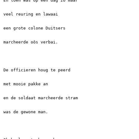
En toen was op een dag zô maar
veel reuring en lawaai
een grote colone Duitsers
marcheerde oôs verbai.
De officieren houg te peerd
met mooie pakke an
en de soldaat marcheerde stram
was de gewone man.