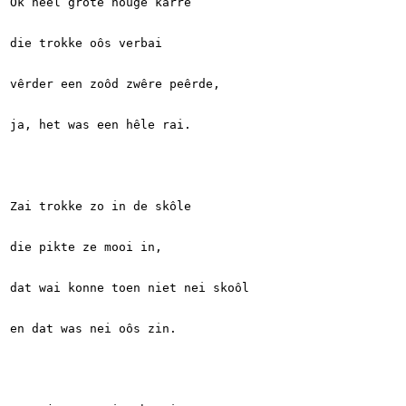
Ok heel grote houge karre
die trokke oôs verbai
vêrder een zoôd zwêre peêrde,
ja, het was een hêle rai.
Zai trokke zo in de skôle
die pikte ze mooi in,
dat wai konne toen niet nei skoôl
en dat was nei oôs zin.