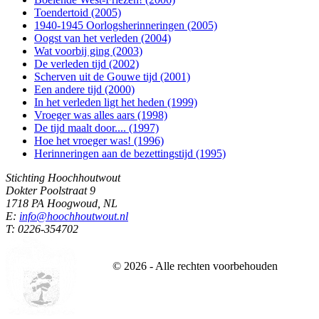
Toendertoid (2005)
1940-1945 Oorlogsherinneringen (2005)
Oogst van het verleden (2004)
Wat voorbij ging (2003)
De verleden tijd (2002)
Scherven uit de Gouwe tijd (2001)
Een andere tijd (2000)
In het verleden ligt het heden (1999)
Vroeger was alles aars (1998)
De tijd maalt door.... (1997)
Hoe het vroeger was! (1996)
Herinneringen aan de bezettingstijd (1995)
Stichting Hoochhoutwout
Dokter Poolstraat 9
1718 PA Hoogwoud, NL
E:
info@hoochhoutwout.nl
T: 0226-354702
©
2026
- Alle rechten voorbehouden