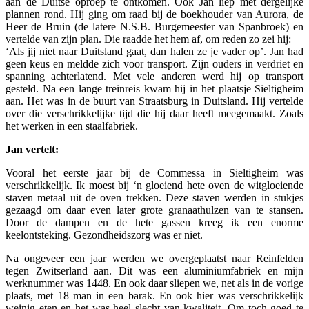
aan de Duitse oproep te ontkomen. Ook Jan liep met dergelijke
plannen rond. Hij ging om raad bij de boekhouder van Aurora, de
Heer de Bruin (de latere N.S.B. Burgemeester van Spanbroek) en
vertelde van zijn plan. Die raadde het hem af, om reden zo zei hij:
‘Als jij niet naar Duitsland gaat, dan halen ze je vader op’. Jan had
geen keus en meldde zich voor transport. Zijn ouders in verdriet en
spanning achterlatend. Met vele anderen werd hij op transport
gesteld. Na een lange treinreis kwam hij in het plaatsje Sieltigheim
aan. Het was in de buurt van Straatsburg in Duitsland. Hij vertelde
over die verschrikkelijke tijd die hij daar heeft meegemaakt. Zoals
het werken in een staalfabriek.
Jan vertelt:
Vooral het eerste jaar bij de Commessa in Sieltigheim was
verschrikkelijk. Ik moest bij ‘n gloeiend hete oven de witgloeiende
staven metaal uit de oven trekken. Deze staven werden in stukjes
gezaagd om daar even later grote granaathulzen van te stansen.
Door de dampen en de hete gassen kreeg ik een enorme
keelontsteking. Gezondheidszorg was er niet.
Na ongeveer een jaar werden we overgeplaatst naar Reinfelden
tegen Zwitserland aan. Dit was een aluminiumfabriek en mijn
werknummer was 1448. En ook daar sliepen we, net als in de vorige
plaats, met 18 man in een barak. En ook hier was verschrikkelijk
weinig eten en het was heel slecht van kwaliteit. Om toch goed te