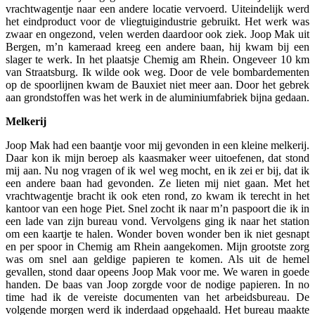
vrachtwagentje naar een andere locatie vervoerd. Uiteindelijk werd
het eindproduct voor de vliegtuigindustrie gebruikt. Het werk was
zwaar en ongezond, velen werden daardoor ook ziek. Joop Mak uit
Bergen, m’n kameraad kreeg een andere baan, hij kwam bij een
slager te werk. In het plaatsje Chemig am Rhein. Ongeveer 10 km
van Straatsburg. Ik wilde ook weg. Door de vele bombardementen
op de spoorlijnen kwam de Bauxiet niet meer aan. Door het gebrek
aan grondstoffen was het werk in de aluminiumfabriek bijna gedaan.
Melkerij
Joop Mak had een baantje voor mij gevonden in een kleine melkerij.
Daar kon ik mijn beroep als kaasmaker weer uitoefenen, dat stond
mij aan. Nu nog vragen of ik wel weg mocht, en ik zei er bij, dat ik
een andere baan had gevonden. Ze lieten mij niet gaan. Met het
vrachtwagentje bracht ik ook eten rond, zo kwam ik terecht in het
kantoor van een hoge Piet. Snel zocht ik naar m’n paspoort die ik in
een lade van zijn bureau vond. Vervolgens ging ik naar het station
om een kaartje te halen. Wonder boven wonder ben ik niet gesnapt
en per spoor in Chemig am Rhein aangekomen. Mijn grootste zorg
was om snel aan geldige papieren te komen. Als uit de hemel
gevallen, stond daar opeens Joop Mak voor me. We waren in goede
handen. De baas van Joop zorgde voor de nodige papieren. In no
time had ik de vereiste documenten van het arbeidsbureau. De
volgende morgen werd ik inderdaad opgehaald. Het bureau maakte