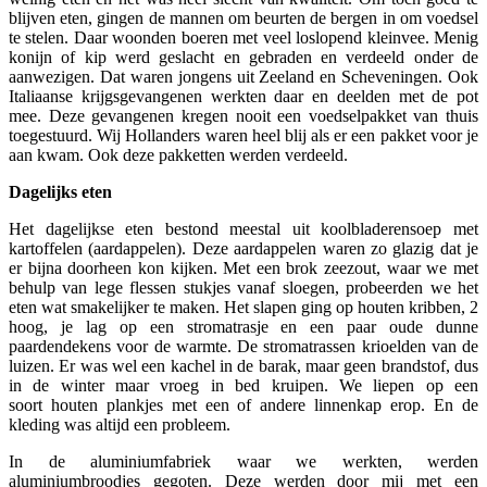
blijven eten, gingen de mannen om beurten de bergen in om voedsel
te stelen. Daar woonden boeren met veel loslopend kleinvee. Menig
konijn of kip werd geslacht en gebraden en verdeeld onder de
aanwezigen. Dat waren jongens uit Zeeland en Scheveningen. Ook
Italiaanse krijgsgevangenen werkten daar en deelden met de pot
mee. Deze gevangenen kregen nooit een voedselpakket van thuis
toegestuurd. Wij Hollanders waren heel blij als er een pakket voor je
aan kwam. Ook deze pakketten werden verdeeld.
Dagelijks eten
Het dagelijkse eten bestond meestal uit koolbladerensoep met
kartoffelen (aardappelen). Deze aardappelen waren zo glazig dat je
er bijna doorheen kon kijken. Met een brok zeezout, waar we met
behulp van lege flessen stukjes vanaf sloegen, probeerden we het
eten wat smakelijker te maken. Het slapen ging op houten kribben, 2
hoog, je lag op een stromatrasje en een paar oude dunne
paardendekens voor de warmte. De stromatrassen krioelden van de
luizen. Er was wel een kachel in de barak, maar geen brandstof, dus
in de winter maar vroeg in bed kruipen. We liepen op een
soort houten plankjes met een of andere linnenkap erop. En de
kleding was altijd een probleem.
In de aluminiumfabriek waar we werkten, werden
aluminiumbroodjes gegoten. Deze werden door mij met een