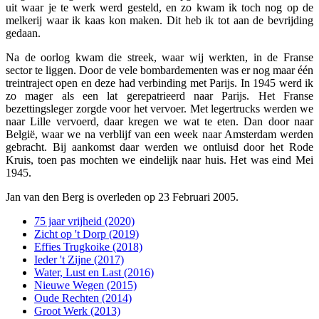
uit waar je te werk werd gesteld, en zo kwam ik toch nog op de
melkerij waar ik kaas kon maken. Dit heb ik tot aan de bevrijding
gedaan.
Na de oorlog kwam die streek, waar wij werkten, in de Franse
sector te liggen. Door de vele bombardementen was er nog maar één
treintraject open en deze had verbinding met Parijs. In 1945 werd ik
zo mager als een lat gerepatrieerd naar Parijs. Het Franse
bezettingsleger zorgde voor het vervoer. Met legertrucks werden we
naar Lille vervoerd, daar kregen we wat te eten. Dan door naar
België, waar we na verblijf van een week naar Amsterdam werden
gebracht. Bij aankomst daar werden we ontluisd door het Rode
Kruis, toen pas mochten we eindelijk naar huis. Het was eind Mei
1945.
Jan van den Berg is overleden op 23 Februari 2005.
75 jaar vrijheid (2020)
Zicht op 't Dorp (2019)
Effies Trugkoike (2018)
Ieder 't Zijne (2017)
Water, Lust en Last (2016)
Nieuwe Wegen (2015)
Oude Rechten (2014)
Groot Werk (2013)