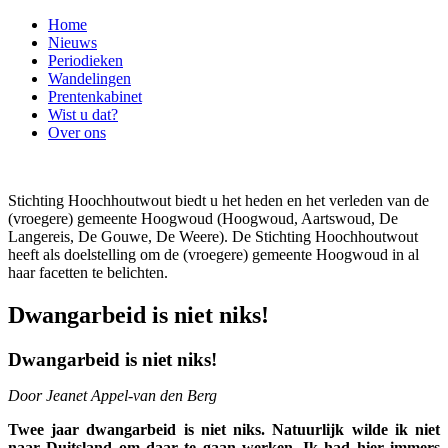
Home
Nieuws
Periodieken
Wandelingen
Prentenkabinet
Wist u dat?
Over ons
Stichting Hoochhoutwout biedt u het heden en het verleden van de
(vroegere) gemeente Hoogwoud (Hoogwoud, Aartswoud, De
Langereis, De Gouwe, De Weere). De Stichting Hoochhoutwout
heeft als doelstelling om de (vroegere) gemeente Hoogwoud in al
haar facetten te belichten.
Dwangarbeid is niet niks!
Dwangarbeid is niet niks!
Door Jeanet Appel-van den Berg
Twee jaar dwangarbeid is niet niks. Natuurlijk wilde ik niet
naar Duitsland om daar te gaan werken. Ik had hier immers