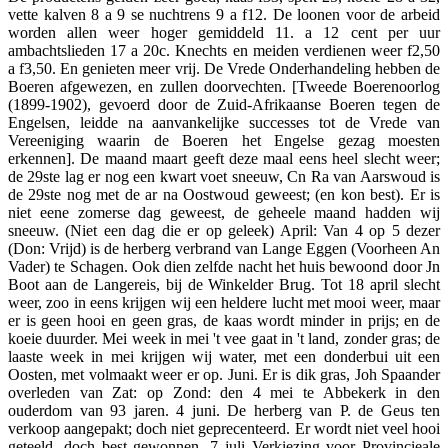
vette kalven 8 a 9 se nuchtrens 9 a f12. De loonen voor de arbeid
worden allen weer hoger gemiddeld 11. a 12 cent per uur
ambachtslieden 17 a 20c. Knechts en meiden verdienen weer f2,50
a f3,50. En genieten meer vrij. De Vrede Onderhandeling hebben de
Boeren afgewezen, en zullen doorvechten. [Tweede Boerenoorlog
(1899-1902), gevoerd door de Zuid-Afrikaanse Boeren tegen de
Engelsen, leidde na aanvankelijke successes tot de Vrede van
Vereeniging waarin de Boeren het Engelse gezag moesten
erkennen]. De maand maart geeft deze maal eens heel slecht weer;
de 29ste lag er nog een kwart voet sneeuw, Cn Ra van Aarswoud is
de 29ste nog met de ar na Oostwoud geweest; (en kon best). Er is
niet eene zomerse dag geweest, de geheele maand hadden wij
sneeuw. (Niet een dag die er op geleek) April: Van 4 op 5 dezer
(Don: Vrijd) is de herberg verbrand van Lange Eggen (Voorheen An
Vader) te Schagen. Ook dien zelfde nacht het huis bewoond door Jn
Boot aan de Langereis, bij de Winkelder Brug. Tot 18 april slecht
weer, zoo in eens krijgen wij een heldere lucht met mooi weer, maar
er is geen hooi en geen gras, de kaas wordt minder in prijs; en de
koeie duurder. Mei week in mei 't vee gaat in 't land, zonder gras; de
laaste week in mei krijgen wij water, met een donderbui uit een
Oosten, met volmaakt weer er op. Juni. Er is dik gras, Joh Spaander
overleden van Zat: op Zond: den 4 mei te Abbekerk in den
ouderdom van 93 jaren. 4 juni. De herberg van P. de Geus ten
verkoop aangepakt; doch niet geprecenteerd. Er wordt niet veel hooi
geteeld, doch best gewonnen. 7 juli Verkiezing voor Provincieale