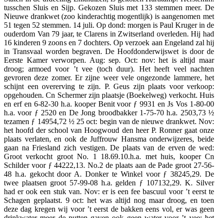
tusschen Sluis en Sijp. Gekozen Sluis met 133 stemmen meer. De
Nieuwe drankwet (zoo kinderachtig mogentlijk) is aangenomen met
51 tegen 52 stemmen. 14 juli. Op dond: morgen is Paul Kruger in de
ouderdom Van 79 jaar, te Clarens in Zwitserland overleden. Hij had
16 kinderen 9 zoons en 7 dochters. Op verzoek aan Engeland zal hij
in Transvaal worden begraven. De Hoofdonderwijswet is door de
Eerste Kamer verworpen. Aug: sep. Oct: nov: het is altijd maar
droog; armoed voor ’t vee (toch duur). Het heeft veel nachten
gevroren deze zomer. Er zijne weer vele ongezonde lammere, het
schijnt een overerving te zijn. P. Geus zijn plaats voor verkoop:
opgehouden. Cn Schermer zijn plaatsje (Boekelweg) verkocht. Huis
en erf en 6-82-30 h.a. kooper Benit voor ƒ 9931 en Js Vos 1-80-00
h.a. voor ƒ 2520 en De Jong broodbakker 1-75-70 h.a. 2503,73 ½
tezamen ƒ 14954,72 ½ 25 oct: begin van de nieuwe drankwet. Nov:
het hoofd der school van Hoogwoud den heer P. Ronner gaat onze
plaats verlaten, en ook de Juffrouw Hansma onderwijzeres, beide
gaan na Friesland zich vestigen. De plaats van de erven de wed:
Groot verkocht groot No. 1 18.69.10.h.a. met huis, kooper Cn
Schilder voor ƒ 44222,13. No.2 de plaats aan de Pade groot 27-56-
48 h.a. gekocht door A. Donker te Winkel voor ƒ 38245,29. De
twee plaatsen groot 57-99-08 h.a. gelden ƒ 107132,29. K. Silver
had er ook een stuk van. Nov: er is een fee bascuul voor ’t eerst te
Schagen geplaatst. 9 oct: het was altijd nog maar droog, en toen
deze dag kregen wij voor ’t eerst de bakken eens vol, er was geen
drinkwater meer de putten gaven ook geen water voor ’t vee; het