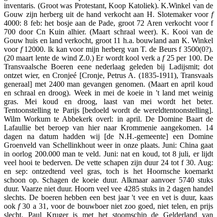
inventaris. (Groot was Protestant, Koop Katoliek). K.Winkel van de
Gouw zijn herberg uit de hand verkocht aan H. Slotemaker voor
f
4000: 8 feb: het bosje aan de Pade, groot 72 Aren verkocht voor f
700 door Cn Kuin alhier. (Maart schraal weer). K. Kooi van de
Gouw huis en land verkocht, groot 11 h.a. bouwland aan K. Winkel
voor
f
12000. lk kan voor mijn herberg van T. de Beurs f 3500(0?).
(20 maart lente de wind Z.0.) Er wordt kool verk a
f
25 per 100. De
Transvaalsche Boeren eene nederlaag geleden bij Ladijsmit; dot
ontzet wier, en Cronjeé [Cronje, Petrus A. (1835-1911), Transvaals
generaal] met 2400 man gevangen genomen. (Maart en april koud
en schraal en droog). Week in mei de koeie in 't land met weinig
gras. Mei koud en droog, laast van mei wordt het beter.
Tentoonstelling te Parijs [bedoeld wordt de wereldtentoonstelling].
Wilm Workum te Abbekerk overl: in april. De Domine Baart de
Lafaullie bet beroep van hier naar Krommenie aangekomen. 14
dagen na datum hadden wij [de N.H.-gemeente] een Domine
Groenveld van Schellinkhout weer in onze plaats. Juni: China gaat
in oorlog 200.000 man te veld. Juni: nat en koud, tot 8 juli, er lijdt
veel hooi te bederven. De vette schapen zijn duur 24 tot f 30. Aug:
en sep: ontzedtend veel gras, toch is het Hoornsche koemarkt
schoon op. Schagen de koeie duur. Alkmaar aanvoer 5740 stuks
duur. Vaarze niet duur. Hoorn veel vee 4285 stuks in 2 dagen handel
slechts. De boeren hebben een best jaar 't vee en vet is duur, kaas
ook
f
30 a 31, voor de bouwboer niet zoo goed, niet telen, en prijs
slecht. Paul Kruger is met het stoomschip de Gelderland van