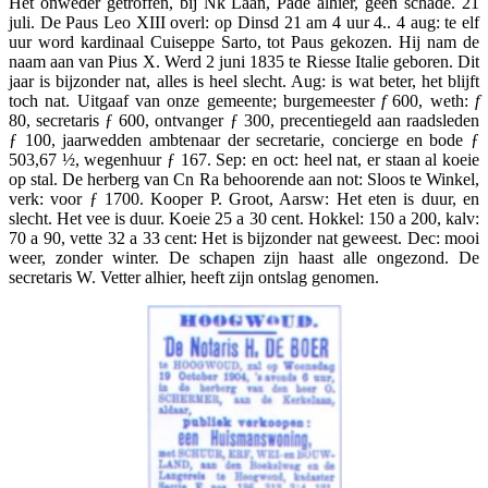
Het onweder getroffen, bij Nk Laan, Pade alhier, geen schade. 21
juli. De Paus Leo XIII overl: op Dinsd 21 am 4 uur 4.. 4 aug: te elf
uur word kardinaal Cuiseppe Sarto, tot Paus gekozen. Hij nam de
naam aan van Pius X. Werd 2 juni 1835 te Riesse Italie geboren. Dit
jaar is bijzonder nat, alles is heel slecht. Aug: is wat beter, het blijft
toch nat. Uitgaaf van onze gemeente; burgemeester
f
600, weth:
f
80, secretaris ƒ 600, ontvanger ƒ 300, precentiegeld aan raadsleden
ƒ 100, jaarwedden ambtenaar der secretarie, concierge en bode ƒ
503,67 ½, wegenhuur ƒ 167. Sep: en oct: heel nat, er staan al koeie
op stal. De herberg van Cn Ra behoorende aan not: Sloos te Winkel,
verk: voor ƒ 1700. Kooper P. Groot, Aarsw: Het eten is duur, en
slecht. Het vee is duur. Koeie 25 a 30 cent. Hokkel: 150 a 200, kalv:
70 a 90, vette 32 a 33 cent: Het is bijzonder nat geweest. Dec: mooi
weer, zonder winter. De schapen zijn haast alle ongezond. De
secretaris W. Vetter alhier, heeft zijn ontslag genomen.