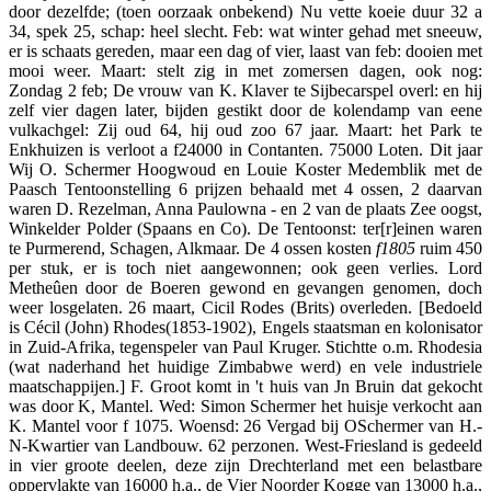
door dezelfde; (toen oorzaak onbekend) Nu vette koeie duur 32 a
34, spek 25, schap: heel slecht. Feb: wat winter gehad met sneeuw,
er is schaats gereden, maar een dag of vier, laast van feb: dooien met
mooi weer. Maart: stelt zig in met zomersen dagen, ook nog:
Zondag 2 feb; De vrouw van K. Klaver te Sijbecarspel overl: en hij
zelf vier dagen later, bijden gestikt door de kolendamp van eene
vulkachgel: Zij oud 64, hij oud zoo 67 jaar. Maart: het Park te
Enkhuizen is verloot a f24000 in Contanten. 75000 Loten. Dit jaar
Wij O. Schermer Hoogwoud en Louie Koster Medemblik met de
Paasch Tentoonstelling 6 prijzen behaald met 4 ossen, 2 daarvan
waren D. Rezelman, Anna Paulowna - en 2 van de plaats Zee oogst,
Winkelder Polder (Spaans en Co). De Tentoonst: ter[r]einen waren
te Purmerend, Schagen, Alkmaar. De 4 ossen kosten
f1805
ruim 450
per stuk, er is toch niet aangewonnen; ook geen verlies. Lord
Metheûen door de Boeren gewond en gevangen genomen, doch
weer losgelaten. 26 maart, Cicil Rodes (Brits) overleden. [Bedoeld
is Cécil (John) Rhodes(1853-1902), Engels staatsman en kolonisator
in Zuid-Afrika, tegenspeler van Paul Kruger. Stichtte o.m. Rhodesia
(wat naderhand het huidige Zimbabwe werd) en vele industriele
maatschappijen.] F. Groot komt in 't huis van Jn Bruin dat gekocht
was door K, Mantel. Wed: Simon Schermer het huisje verkocht aan
K. Mantel voor f 1075. Woensd: 26 Vergad bij OSchermer van H.-
N-Kwartier van Landbouw. 62 perzonen. West-Friesland is gedeeld
in vier groote deelen, deze zijn Drechterland met een belastbare
oppervlakte van 16000 h.a., de Vier Noorder Kogge van 13000 h.a.,