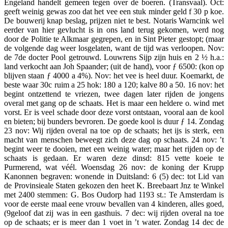
Engeland handelt gemeen tegen over de boeren. (Transvaal). Oct:
geeft weinig gewas zoo dat het vee een stuk minder geld f 30 p koe.
De bouwerij knap beslag, prijzen niet te best. Notaris Warncink wel
eerder van hier gevlucht is in ons land terug gekomen, werd nog
door de Politie te Alkmaar gegrepen, en in Sint Pieter gestopt; (maar
de volgende dag weer losgelaten, want de tijd was verloopen. Nov:
de 7de docter Pool getrouwd. Louwrens Sijp zijn huis en 2 ½ h.a.:
land verkocht aan Joh Spaander; (uit de hand), voor ƒ 6500: (kon op
blijven staan ƒ 4000 a 4%). Nov: het vee is heel duur. Koemarkt, de
beste waar 30c ruim a 25 hok: 180 a 120; kalve 80 a 50. 16 nov: het
begint ontzettend te vriezen, twee dagen later rijden de jongens
overal met gang op de schaats. Het is maar een heldere o. wind met
vorst. Er is veel schade door deze vorst ontstaan, vooral aan de kool
en bieten; bij bunders bevroren. De goede kool is duur ƒ 14. Zondag
23 nov: Wij rijden overal na toe op de schaats; het ijs is sterk, een
macht van menschen beweegt zich deze dag op schaats. 24 nov: ’t
begint weer te dooien, met een weinig water; maar het rijden op de
schaats is gedaan. Er waren deze dinsd: 815 vette koeie te
Purmerend, wat véél. Woensdag 26 nov: de koning der Krupp
Kanonnen begraven: wonende in Duitsland: 6 (5) dec: tot Lid van
de Provinsieale Staten gekozen den heet K. Breebaart Jnz te Winkel
met 2400 stemmen: G. Bos Oudorp had 1193 st.: Te Amsterdam is
voor de eerste maal eene vrouw bevallen van 4 kinderen, alles goed,
(9geloof dat zij was in een gasthuis. 7 dec: wij rijden overal na toe
op de schaats; er is meer dan 1 voet in ’t water. Zondag 14 dec de