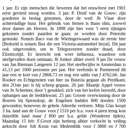
1 jan: Er zijn menschen die beweren dat het eeuwfeest met 1901
eerst gevierd moog worden. 3 jan: P. Druif van de Gouw; zijn
goederen in beslag genomen, door de wed: Jb Vlaar door
achterstallige huur. Het gebruik van fietsen is thans slim, zoowel
door dames als Heeren. In 1898 zijn hier voor 't eerst rijtuigen
gekomen zonder paarden te gaan; ze worden door Peterolie
gestookt. Notaris Bacs van de Wieringerwaard was de eerste hier
[Bedoeld is notaris Bax die een Victoria-automobiel bezat]. Dit jaar
ook uitgevonden, om te Telegraveeren zonder draad, door
Elixtricetijd. Er heerscht ook weer influenza, waardoor ook
sterfgevallen doen ontstaan; Jb Jonker alhier overl: 9 jan De vrouw
van Jan Bierman Langereis 12 jan: Het sterftecijfer te Amsterdam is
41,13 per 1000 perzonen per jaar. Het veefonds te Purmerend dit
jaar een te kort van
f
2868,73
en
nog een saldo van
f
4762,66. Jan
Rooker en Echtgenoten van hier na Batavia gegaan als Predikant,
den 2Oste jan: is hij scheep gegaan. 26 jan: Maartje Appel vrouw
van Jn Schermer, door 't gesukkel, zich van het leefen beroofd, door
ophangen aan de beddekwast. 25 jan: Groote overwinning door de
Boeren bij Spionskop, de Engelsen hadden 800 dooden 1500
gewonden; benevens de gehele Atterelie verloren. Mtijs Glas koopt
3 ha. land aan de Gouw voor
f
1510 per h.a. voor 4 jaren terug kon
datzelfde land maar
f
800 per h.a. gelde (Wonderen tijden).
Maandag 15 feb: F.Groot zijn herberg alhier verkocht in veiling
gekocht door Joh Koop van Medemblik voor
f
3800 en
f
700