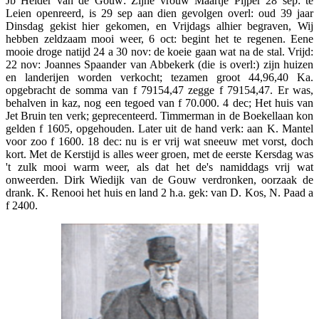
Jb Helder van de Gouw: Zijne vrouw Maartje Pijper 28 sep: te
Leien openreerd, is 29 sep aan dien gevolgen overl: oud 39 jaar
Dinsdag gekist hier gekomen, en Vrijdags alhier begraven, Wij
hebben zeldzaam mooi weer, 6 oct: begint het te regenen. Eene
mooie droge natijd 24 a 30 nov: de koeie gaan wat na de stal. Vrijd:
22 nov: Joannes Spaander van Abbekerk (die is overl:) zijn huizen
en landerijen worden verkocht; tezamen groot 44,96,40 Ka.
opgebracht de somma van f 79154,47 zegge f 79154,47. Er was,
behalven in kaz, nog een tegoed van f 70.000. 4 dec; Het huis van
Jet Bruin ten verk; geprecenteerd. Timmerman in de Boekellaan kon
gelden f 1605, opgehouden. Later uit de hand verk: aan K. Mantel
voor zoo f 1600. 18 dec: nu is er vrij wat sneeuw met vorst, doch
kort. Met de Kerstijd is alles weer groen, met de eerste Kersdag was
't zulk mooi warm weer, als dat het de's namiddags vrij wat
onweerden. Dirk Wiedijk van de Gouw verdronken, oorzaak de
drank. K. Renooi het huis en land 2 h.a. gek: van D. Kos, N. Paad a
f 2400.