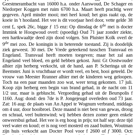
Geestmerambacht van 16000 h.a. onder Aarswoud, De Schager en
Niedorper Koggen met ruim 6700 h.a. Maart heeft prachtig weer
gegeven. April minder mooi; mei heel koud; het gras raakt op, de
koeie in 't hooiland. Het vee is dit voorjaar heel door, vette gelde 38
de
cent £, spek 26c, bigge ƒ 15 enz: Op dinsdag de 6
mei is docter
Immink te Hoogwoud overl: (spoedig) Oud 71 jaar zonder ziekte,
een hartkwaaltje deed zijn dood volgen. Sm Pluister Kolk overl de
de
9
mei zoo. De koningin is in beterende toestand. Zij is doodelijk
ziek geweest. 30 mei. De Vrede geteekend tusschen Transvaal en
Engeland. Transvaal heeft moeten toegeven; maar het zal aan
Engeland veel bloed, en geld hebben gekost. Juni: Gt Oostwouder
alhier zijn herberg verkocht, uit de hand, aan P. Scheringa uit de
Beemster. Juni is vruchtbaar er wordt veel, en best, hooi geteeld. De
vrouw van Meester Rranner alhier met de kinderen weg geloopen.
Toch na een paar maanden zoo wat, weer terug gekomen. 17 juli.
Koop zijn herberg een begin van brand gehad, in de nacht om 11
1/2 uur, maar is gebluscht. Vergoeding gehad uit de Beurspolis f
1160. Aug: dond: den 7de is P. Jongejeugd overleden oud 73 jaar.
Zat: 16 aug: de plaats van An Appel te Wognum verbrand, middags
om 4 uur, door hooibroei. Deze maand is niet best van gewas, droog
en schraal, veel buitenwind; wij hebben dezen zomer geen enkele
onweersbui gehad. Het vee is erg hoog in prijs; tot half sep: deze tijd
veel water en koud; er is nog veel mosterd en zaad buiten, Woutman
zijn huis verkocht aan Docter Pool voor f 2600 of
f
3000. Oct: