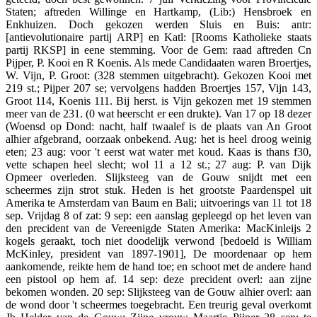
Staten; aftreden Willinge en Hartkamp, (Lib:) Hensbroek en
Enkhuizen. Doch gekozen werden Sluis en Buis: antr:
[antievolutionaire partij ARP] en Katl: [Rooms Katholieke staats
partij RKSP] in eene stemming. Voor de Gem: raad aftreden Cn
Pijper, P. Kooi en R Koenis. Als mede Candidaaten waren Broertjes,
W. Vijn, P. Groot: (328 stemmen uitgebracht). Gekozen Kooi met
219 st.; Pijper 207 se; vervolgens hadden Broertjes 157, Vijn 143,
Groot 114, Koenis 111. Bij herst. is Vijn gekozen met 19 stemmen
meer van de 231. (0 wat heerscht er een drukte). Van 17 op 18 dezer
(Woensd op Dond: nacht, half twaalef is de plaats van An Groot
alhier afgebrand, oorzaak onbekend. Aug: het is heel droog weinig
eten; 23 aug: voor 't eerst wat water met koud. Kaas is thans f30,
vette schapen heel slecht; wol 11 a 12 st.; 27 aug: P. van Dijk
Opmeer overleden. Slijksteeg van de Gouw snijdt met een
scheermes zijn strot stuk. Heden is het grootste Paardenspel uit
Amerika te Amsterdam van Baum en Bali; uitvoerings van 11 tot 18
sep. Vrijdag 8 of zat: 9 sep: een aanslag gepleegd op het leven van
den precident van de Vereenigde Staten Amerika: MacKinleijs 2
kogels geraakt, toch niet doodelijk verwond [bedoeld is William
McKinley, president van 1897-1901], De moordenaar op hem
aankomende, reikte hem de hand toe; en schoot met de andere hand
een pistool op hem af. 14 sep: deze precident overl: aan zijne
bekomen wonden. 20 sep: Slijksteeg van de Gouw alhier overl: aan
de wond door 't scheermes toegebracht. Een treurig geval overkomt