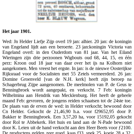
Het jaar 1901.
Wed: Jn Helder Liefje Zijp overl 19 jan: alhier. 20 jan: de koningin
van Engeland lijdt aan een beroerte. 23 jan:koningin Victoria van
Engeland overl: in den Ouderdom van 81 jaar. Van het Eiland
Wieringen zijn drie perzoonen Wigbouts oud 68, 44, 15, en één
perz: Kroon oud 18 jaar van daar over het ijs na Kolhorn niet
aangekomen. Men vreest het ergste. In jan: is de nieuwe Oosterijkse
Rijksraad voor de Socialisten met 55 Zetels vermeerderd. 26 jan:
Domine Groenveld [van de N.H. kerk] heeft zijn beroep na
Schagerbrug Zijpe aangenomen. De meelmolen van P. de Geus te
Benningbroek wordt aangepakt, en verkocht. 7 Feb: koningin
Wilhelmina aan Hendrik van Mecklenburg. Het heeft de geheele
maand Feb: gevroren, de jongens reiden schaatsen tot de 24ste toe.
De plaats van de erven de wed: in Helder verkocht; bewoond door
Cn Helder. Gekocht de 21,46,90 h.a. voor f29652,95 door P.
Bakker te Benningbroek. Een 3,57,20 ha, voor 15192,05 gekocht
door Rol te Abbekerk. Het huis en land aan de N-Pade bewoond
door K. Leien uit de hand verkocht aan den Heer Beets voor ƒ2100.
De productens gelden zeer goed, kaas f33, spek 25, koeie 28 a 32,