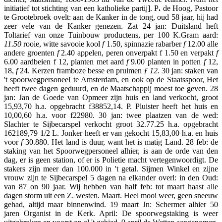
initiatief tot stichting van een katholieke partij]. P
.
de Hoog, Pastoor
te Grootebroek ovelt: aan de Kanker in de tong, oud 58 jaar, hij had
zeer vele van de Kanker genezen. Zat 24 jan: Duitsland heft
Toltarief van onze Tuinbouw productens, per 100 K.Gram aard:
11.50
rooie, witte savooie kool
f
1.50, spinnazie rabarber
f
12.00 alle
andere groenten
f
2.40 appelen, peren onverpakt f 1.50 en verpakt
f
6.00 aardbeien f 12, planten met aard
f
9.00 planten in potten
f
12,
18,
f
24. Kerzen framboze besse en pruimen
ƒ 12.
30 jan: staken van
't spoorwegpersoneel te Amsterdam, en ook op de Staatsspoor, Het
heeft twee dagen geduurd, en de Maatschappij moest toe geven. 28
jan: Jan de Goede van Opmeer zijn huis en land verkocht, groot
15,93,70 h.a. opgebracht f38852,14. P. Pluister heeft het huis en
10,00,60 h.a. voor f22980. 30 jan: twee plaatzen van de wed:
Slachter te Sijbecarspel verkocht groot 32.77.25 h.a. opgebracht
162189,79 1/2 L. Jonker heeft er van gekocht 15,83,00 h.a. en huis
voor
f
30.880. Het land is duur, want het is matig Land. 28 feb: de
staking van het Spoorwegpersoneel alhier, is aan de orde van den
dag, er is geen station, of er is Polietie macht vertegenwoordigt. De
stakers zijn meer dan 100.000 in 't getal. Sijmen Winkel en zijne
vrouw zijn te Sijbecarspel 5 dagen na elkander overl: in den Oud:
van 87 on 90 jaar. Wij hebben van half feb: tot maart haast alle
dagen storm uit een Z. westen. Maart. Heel mooi weer, geen sneeuw
gehad, altijd maar binnenwind. 19 maart Jn: Schermer alhier 50
jaren Organist in de Kerk. April: De spoorwegstaking is weer