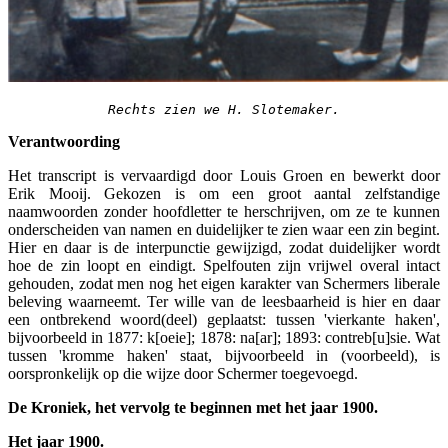
Rechts zien we H. Slotemaker.
Verantwoording
Het transcript is vervaardigd door Louis Groen en bewerkt door
Erik Mooij. Gekozen is om een groot aantal zelfstandige
naamwoorden zonder hoofdletter te herschrijven, om ze te kunnen
onderscheiden van namen en duidelijker te zien waar een zin begint.
Hier en daar is de interpunctie gewijzigd, zodat duidelijker wordt
hoe de zin loopt en eindigt. Spelfouten zijn vrijwel overal intact
gehouden, zodat men nog het eigen karakter van Schermers liberale
beleving waarneemt. Ter wille van de leesbaarheid is hier en daar
een ontbrekend woord(deel) geplaatst: tussen 'vierkante haken',
bijvoorbeeld in 1877: k[oeie]; 1878: na[ar]; 1893: contreb[u]sie. Wat
tussen 'kromme haken' staat, bijvoorbeeld in (voorbeeld), is
oorspronkelijk op die wijze door Schermer toegevoegd.
De Kroniek, het vervolg te beginnen met het jaar 1900.
Het jaar 1900.