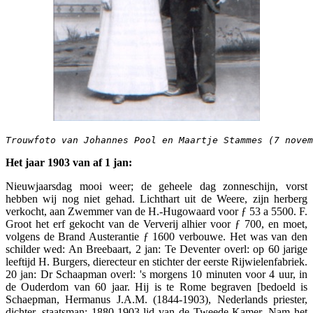
Trouwfoto van Johannes Pool en Maartje Stammes (7 novem
Het jaar 1903 van af 1 jan:
Nieuwjaarsdag mooi weer; de geheele dag zonneschijn, vorst
hebben wij nog niet gehad. Lichthart uit de Weere, zijn herberg
verkocht, aan Zwemmer van de H.-Hugowaard voor ƒ 53 a 5500. F.
Groot het erf gekocht van de Ververij alhier voor ƒ 700, en moet,
volgens de Brand Austerantie ƒ 1600 verbouwe. Het was van den
schilder wed: An Breebaart, 2 jan: Te Deventer overl: op 60 jarige
leeftijd H. Burgers, dierecteur en stichter der eerste Rijwielenfabriek.
20 jan: Dr Schaapman overl: 's morgens 10 minuten voor 4 uur, in
de Ouderdom van 60 jaar. Hij is te Rome begraven [bedoeld is
Schaepman, Hermanus J.A.M. (1844-1903), Nederlands priester,
dichter, staatsman; 1880-1903 lid van de Tweede Kamer. Nam het