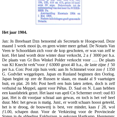
Het jaar 1904.
Jan: Jn Breebaart Dzn benoemd als Secretaris te Hoogwoud. Deze
maand 1 week mooi ijs, en geen winter meer gehad. De Notaris Van
Veen te Schoorldam zich voor de kop geschoten, er was van zelf te
kort. Het land wordt deze winter duur verkocht, 2 a ƒ 3000 per h.a.
De plaats van Gt Bos Winkel Polder verkocht voor …. De plaats
van Kl Knecht verk”voor ƒ 63000 groot 40 h.a., de laste zijne ƒ 50
per h.a. Con: Post zijn huis verk: aan Jn Schimmel voor zoo ƒ 1350
G. Godvliet weggelopen. Japan en Rusland beginnen den Oorlog.
Japan begint op zee de Russen te slaan, en maakt al 9 vaartuigen
buit, en plat. 26 feb: Post heeft een huis laten zetten, doch is zelf
verhuisd na Meppel, agent voor Piêtas. D. Saal en N. Laan hebben
een kaasfabriek gezet. Het laast van april Cn Schermer overl: oud 83
jaar, Het is dit voorjaar schraal aan gewas, en toch is het veê heel
duur. Mei: het gewas is matig. Juni:, er wordt schaars hoooi geteeld,
het is te droog, de bouwerij is best, vee minder, kaas ƒ 28, wol
ƒ1.00, schapen duur. Voor de Verkiezing voor de Provincieale
Staten in de afdeeling Enkhuizen, is gekozen Hartkamp. Herstemm: