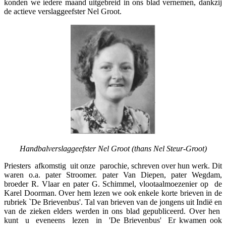
konden we iedere maand uitgebreid in ons blad vernemen, dankzij
de actieve verslaggeefster Nel Groot.
Handbalverslaggeefster Nel Groot (thans Nel Steur-Groot)
Priesters afkomstig uit onze parochie, schreven over hun werk. Dit
waren o.a. pater Stroomer. pater Van Diepen, pater Wegdam,
broeder R. Vlaar en pater G. Schimmel, vlootaalmoezenier op de
Karel Doorman. Over hem lezen we ook enkele korte brieven in de
rubriek `De Brievenbus'. Tal van brieven van de jongens uit Indië en
van de zieken elders werden in ons blad gepubliceerd. Over hen
kunt u eveneens lezen in 'De Brievenbus' Er kwamen ook