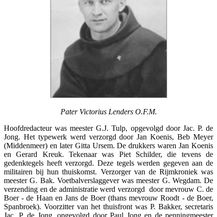
Pater Victorius Lenders O.F.M.
Hoofdredacteur was meester G.J. Tulp, opgevolgd door Jac. P. de
Jong. Het typewerk werd verzorgd door Jan Koenis, Beb Meyer
(Middenmeer) en later Gitta Ursem. De drukkers waren Jan Koenis
en Gerard Kreuk. Tekenaar was Piet Schilder, die tevens de
gedenktegels heeft verzorgd. Deze tegels werden gegeven aan de
militairen bij hun thuiskomst. Verzorger van de Rijmkroniek was
meester G. Bak. Voetbalverslaggever was meester G. Wegdam. De
verzending en de administratie werd verzorgd door mevrouw C. de
Boer - de Haan en Jans de Boer (thans mevrouw Roodt - de Boer,
Spanbroek). Voorzitter van het thuisfront was P. Bakker, secretaris
Jac. P. de Jong, opgevolgd door Paul Jong en de penningmeester