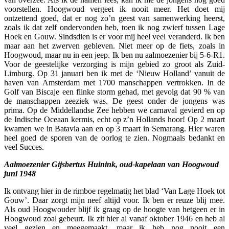
voorstellen. Hoogwoud vergeet ik nooit meer. Het doet mij
ontzettend goed, dat er nog zo’n geest van samenwerking heerst,
zoals ik dat zelf ondervonden heb, toen ik nog zwierf tussen Lage
Hoek en Gouw. Sindsdien is er voor mij heel veel veranderd. Ik ben
maar aan het zwerven gebleven. Niet meer op de fiets, zoals in
Hoogwoud, maar nu in een jeep. Ik ben nu aalmoezenier bij 5-6-R1.
Voor de geestelijke verzorging is mijn gebied zo groot als Zuid-
Limburg. Op 31 januari ben ik met de ‘Nieuw Holland’ vanuit de
haven van Amsterdam met 1700 manschappen vertrokken. In de
Golf van Biscaje een flinke storm gehad, met gevolg dat 90 % van
de manschappen zeeziek was. De geest onder de jongens was
prima. Op de Middellandse Zee hebben we carnaval gevierd en op
de Indische Oceaan kermis, echt op z’n Hollands hoor! Op 2 maart
kwamen we in Batavia aan en op 3 maart in Semarang. Hier waren
heel goed de sporen van de oorlog te zien. Nogmaals bedankt en
veel Succes.
Aalmoezenier Gijsbertus Huinink, oud-kapelaan van Hoogwoud
juni 1948
Ik ontvang hier in de rimboe regelmatig het blad ‘Van Lage Hoek tot
Gouw’. Daar zorgt mijn neef altijd voor. Ik ben er reuze blij mee.
Als oud Hoogwouder blijf ik graag op de hoogte van hetgeen er in
Hoogwoud zoal gebeurt. Ik zit hier al vanaf oktober 1946 en heb al
veel gezien en meegemaakt, maar ik heb nog nooit een