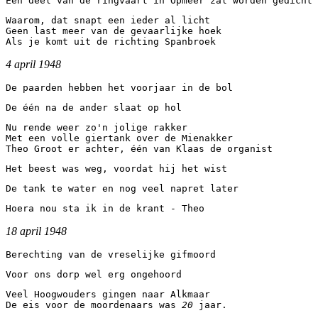
Een deel van de ringvaart in Opmeer zal worden gedicht
Waarom, dat snapt een ieder al licht 
Geen last meer van de gevaarlijke hoek 
Als je komt uit de richting Spanbroek
4 april 1948
De paarden hebben het voorjaar in de bol
De één na de ander slaat op hol
Nu rende weer zo'n jolige rakker 
Met een volle giertank over de Mienakker 
Theo Groot er achter, één van Klaas de organist
Het beest was weg, voordat hij het wist
De tank te water en nog veel napret later
Hoera nou sta ik in de krant - Theo
18 april 1948
Berechting van de vreselijke gifmoord
Voor ons dorp wel erg ongehoord
Veel Hoogwouders gingen naar Alkmaar 
De eis voor de moordenaars was 
20 
jaar.