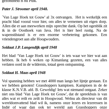
gezondheid is nu Puik.
Pater J. Stroomer april 1948.
`Van Lage Hoek tot Gouw' al 3x ontvangen. Het is werkelijk een
pracht blad vooral voor hier, om alles te vernemen uit eigen dorp.
Allen die er aan meewerken mijn oprechte dank. Op het ogenblik zit
ik in de Oosthoek van Java. Het is hier heel rustig. Na de
wapenstilstand is er een enorme verbetering gekomen. Een
vriendengroet aan alle Hoogwouders.
Soldaat J.P. Langendijk april 1948
Het blad ‘Van Lage Hoek tot Gouw' is iets waar we hier wat aan
hebben. Ik heb 6 weken op Kimanlang gezeten, een van alles
verlaten oord in de wildernis, totaal geen ontspanning.
Soldaat H. Maas april 1948
Vol spanning hebben we met 4000 man langs het lijntje gestaan. En
we hebben genoten! Grasshoppers kampioen. Kampioen in de 4e
klasse K.N.V.B. afd. B. Geweldig! Iets wat niemand ontgaat. Zeker
niet ons blad 'Van Lage Hoek tot Gouw', dat de spreekbuis is van
alles wat er reilt en zeilt in Hoogwoud. Welnu als directeur van dit
wereldomvattend blad wil ik, namens onze lezers en lezeressen in
Indië of waar dan ook ter wereld aan Grasshoppers onze