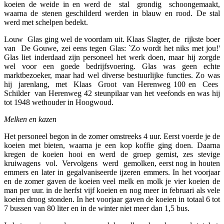
koeien de weide in en werd de stal grondig schoongemaakt,
waarna de stenen geschilderd werden in blauw en rood. De stal
werd met schelpen bedekt.
Louw Glas ging wel de voordam uit. Klaas Slagter, de rijkste boer
van De Gouwe, zei eens tegen Glas: `Zo wordt het niks met jou!'
Glas liet inderdaad zijn personeel het werk doen, maar hij zorgde
wel voor een goede bedrijfsvoering. Glas was geen echte
marktbezoeker, maar had wel diverse bestuurlijke functies. Zo was
hij jarenlang, met Klaas Groot van Herenweg 100 en Cees
Schilder van Herenweg 42 steunpilaar van het veefonds en was hij
tot 1948 wethouder in Hoogwoud.
Melken en kazen
Het personeel begon in de zomer omstreeks 4 uur. Eerst voerde je de
koeien met bieten, waarna je een kop koffie ging doen. Daarna
kregen de koeien hooi en werd de groep gemist, zes stevige
kruiwagens vol. Vervolgens werd gemolken, eerst nog in houten
emmers en later in gegalvaniseerde ijzeren emmers. In het voorjaar
en de zomer gaven de koeien veel melk en molk je vier koeien de
man per uur. in de herfst vijf koeien en nog meer in februari als vele
koeien droog stonden. In het voorjaar gaven de koeien in totaal 6 tot
7 bussen van 80 liter en in de winter niet meer dan 1,5 bus.