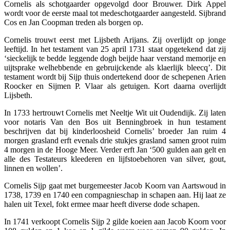
Cornelis als schotgaarder opgevolgd door Brouwer. Dirk Appel
wordt voor de eerste maal tot medeschotgaarder aangesteld. Sijbrand
Cos en Jan Coopman treden als borgen op.
Cornelis trouwt eerst met Lijsbeth Arijans. Zij overlijdt op jonge
leeftijd. In het testament van 25 april 1731 staat opgetekend dat zij
‘sieckelijk te bedde leggende dogh beijde haar verstand memorije en
uijtsprake welhebbende en gebruijckende als klaerlijk bleecq’. Dit
testament wordt bij Sijp thuis ondertekend door de schepenen Arien
Roocker en Sijmen P. Vlaar als getuigen. Kort daarna overlijdt
Lijsbeth.
In 1733 hertrouwt Cornelis met Neeltje Wit uit Oudendijk. Zij laten
voor notaris Van den Bos uit Benningbroek in hun testament
beschrijven dat bij kinderloosheid Cornelis’ broeder Jan ruim 4
morgen grasland erft evenals drie stukjes grasland samen groot ruim
4 morgen in de Hooge Meer. Verder erft Jan ‘500 gulden aan gelt en
alle des Testateurs kleederen en lijfstoebehoren van silver, gout,
linnen en wollen’.
Cornelis Sijp gaat met burgemeester Jacob Koorn van Aartswoud in
1738, 1739 en 1740 een compagnieschap in schapen aan. Hij laat ze
halen uit Texel, fokt ermee maar heeft diverse dode schapen.
In 1741 verkoopt Cornelis Sijp 2 gilde koeien aan Jacob Koorn voor