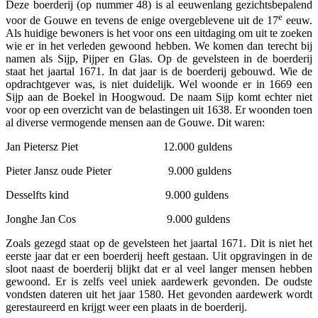
Deze boerderij (op nummer 48) is al eeuwenlang gezichtsbepalend
e
voor de Gouwe en tevens de enige overgeblevene uit de 17
eeuw.
Als huidige bewoners is het voor ons een uitdaging om uit te zoeken
wie er in het verleden gewoond hebben. We komen dan terecht bij
namen als Sijp, Pijper en Glas. Op de gevelsteen in de boerderij
staat het jaartal 1671. In dat jaar is de boerderij gebouwd. Wie de
opdrachtgever was, is niet duidelijk. Wel woonde er in 1669 een
Sijp aan de Boekel in Hoogwoud. De naam Sijp komt echter niet
voor op een overzicht van de belastingen uit 1638. Er woonden toen
al diverse vermogende mensen aan de Gouwe. Dit waren:
Jan Pietersz Piet 12.000 guldens
Pieter Jansz oude Pieter 9.000 guldens
Desselfts kind 9.000 guldens
Jonghe Jan Cos 9.000 guldens
Zoals gezegd staat op de gevelsteen het jaartal 1671. Dit is niet het
eerste jaar dat er een boerderij heeft gestaan. Uit opgravingen in de
sloot naast de boerderij blijkt dat er al veel langer mensen hebben
gewoond. Er is zelfs veel uniek aardewerk gevonden. De oudste
vondsten dateren uit het jaar 1580. Het gevonden aardewerk wordt
gerestaureerd en krijgt weer een plaats in de boerderij.