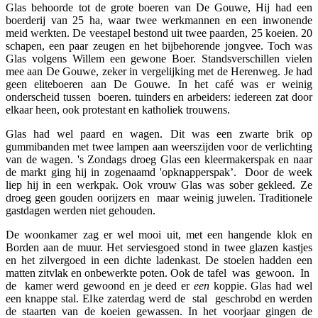
Glas behoorde tot de grote boeren van De Gouwe, Hij had een
boerderij van 25 ha, waar twee werkmannen en een inwonende
meid werkten. De veestapel bestond uit twee paarden, 25 koeien. 20
schapen, een paar zeugen en het bijbehorende jongvee. Toch was
Glas volgens Willem een gewone Boer. Standsverschillen vielen
mee aan De Gouwe, zeker in vergelijking met de Herenweg. Je had
geen eliteboeren aan De Gouwe. In het café was er weinig
onderscheid tussen boeren. tuinders en arbeiders: iedereen zat door
elkaar heen, ook protestant en katholiek trouwens.
Glas had wel paard en wagen. Dit was een zwarte brik op
gummibanden met twee lampen aan weerszijden voor de verlichting
van de wagen. 's Zondags droeg Glas een kleermakerspak en naar
de markt ging hij in zogenaamd 'opknapperspak’. Door de week
liep hij in een werkpak. Ook vrouw Glas was sober gekleed. Ze
droeg geen gouden oorijzers en maar weinig juwelen. Traditionele
gastdagen werden niet gehouden.
De woonkamer zag er wel mooi uit, met een hangende klok en
Borden aan de muur. Het serviesgoed stond in twee glazen kastjes
en het zilvergoed in een dichte ladenkast. De stoelen hadden een
matten zitvlak en onbewerkte poten. Ook de tafel was gewoon. In
de kamer werd gewoond en je deed er
een
koppie. Glas had wel
een knappe stal. Elke zaterdag werd de stal geschrobd en werden
de staarten van de koeien gewassen. In het voorjaar gingen de