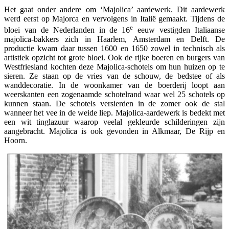
Het gaat onder andere om ‘Majolica’ aardewerk. Dit aardewerk
werd eerst op Majorca en vervolgens in Italië gemaakt. Tijdens de
e
bloei van de Nederlanden in de 16
eeuw vestigden Italiaanse
majolica-bakkers zich in Haarlem, Amsterdam en Delft. De
productie kwam daar tussen 1600 en 1650 zowel in technisch als
artistiek opzicht tot grote bloei. Ook de rijke boeren en burgers van
Westfriesland kochten deze Majolica-schotels om hun huizen op te
sieren. Ze staan op de vries van de schouw, de bedstee of als
wanddecoratie. In de woonkamer van de boerderij loopt aan
weerskanten een zogenaamde schotelrand waar wel 25 schotels op
kunnen staan. De schotels versierden in de zomer ook de stal
wanneer het vee in de weide liep. Majolica-aardewerk is bedekt met
een wit tinglazuur waarop veelal gekleurde schilderingen zijn
aangebracht. Majolica is ook gevonden in Alkmaar, De Rijp en
Hoorn.