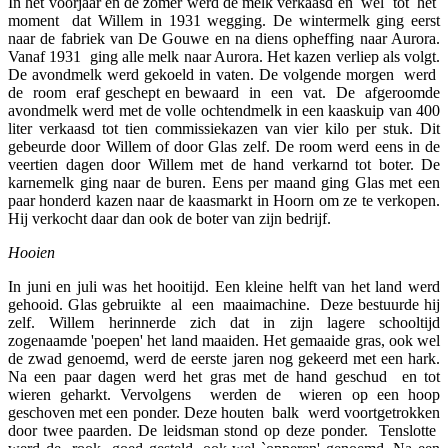
In het voorjaar en de zomer werd de melk verkaasd en wel tot het
moment dat Willem in 1931 wegging. De wintermelk ging eerst
naar de fabriek van De Gouwe en na diens opheffing naar Aurora.
Vanaf 1931 ging alle melk naar Aurora. Het kazen verliep als volgt.
De avondmelk werd gekoeld in vaten. De volgende morgen werd
de room eraf geschept en bewaard in een vat. De afgeroomde
avondmelk werd met de volle ochtendmelk in een kaaskuip van 400
liter verkaasd tot tien commissiekazen van vier kilo per stuk. Dit
gebeurde door Willem of door Glas zelf. De room werd eens in de
veertien dagen door Willem met de hand verkarnd tot boter. De
karnemelk ging naar de buren. Eens per maand ging Glas met een
paar honderd kazen naar de kaasmarkt in Hoorn om ze te verkopen.
Hij verkocht daar dan ook de boter van zijn bedrijf.
Hooien
In juni en juli was het hooitijd. Een kleine helft van het land werd
gehooid. Glas gebruikte al een maaimachine. Deze bestuurde hij
zelf. Willem herinnerde zich dat in zijn lagere schooltijd
zogenaamde 'poepen' het land maaiden. Het gemaaide gras, ook wel
de zwad genoemd, werd de eerste jaren nog gekeerd met een hark.
Na een paar dagen werd het gras met de hand geschud en tot
wieren geharkt. Vervolgens werden de wieren op een hoop
geschoven met een ponder. Deze houten balk werd voortgetrokken
door twee paarden. De leidsman stond op deze ponder. Tenslotte