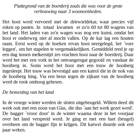
Plattegrond van de boerderij zoals die was voor de grote
verbouwing naar 3 wooneenheden.
Het hooi werd vervoerd met de driewieldekar, waar precies vijf
roken op pasten. In totaal kwamen er zo'n 60 tot 80 wagens van
het land. Het laden van zo'n wagen was nog een kunst, omdat het
hooi er onderweg niet af mocht vallen. Op de kar lag een houten
raam. Eerst werd op de hoeken ervan hooi neergelegd, het `voer
leggen', om het stapelen te vergemakkelijken. Gemiddeld reed je op
een dag tussen melkerstijd zes vrachten hooi naar de boerderij. Daar
werd het met een vork in het ontvangersgat gegooid en vandaar de
hooiberg in. Soms werd het hooi met een touw de hooiberg
ingesleept. Het touw was bevestigd aan een katrol die in de nok van
de hooiberg hing. Via een beun tegen de zijkant van de hooiberg
werd de rook omhoog gehesen.
De bemesting van het land
In de vroege winter werden de sloten uitgebeugeld. Willem deed dit
werk ook met een zoon van Glas, die dus `aan het werk gezet werd'.
De bagger `vroor door' in de winter waarna deze in het voorjaar
over het land verspreid werd. Je ging er met een hart (beugel)
overheen om de bagger fijn te krijgen. Dit karwei duurde ook een
paar weken.