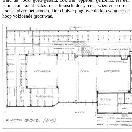
werd de rook goed gesteld, ook wel `opperen' genoemd. Na een
paar jaar kocht Glas een hooischudder, een wierder en een
hooischuiver met pennen. De schuiver ging over de kop wanneer de
hoop voldoende groot was.