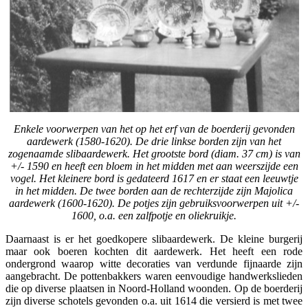
Enkele voorwerpen van het op het erf van de boerderij gevonden
aardewerk (1580-1620). De drie linkse borden zijn van het
zogenaamde slibaardewerk. Het grootste bord (diam. 37 cm) is van
+/- 1590 en heeft een bloem in het midden met aan weerszijde een
vogel. Het kleinere bord is gedateerd 1617 en er staat een leeuwtje
in het midden. De twee borden aan de rechterzijde zijn Majolica
aardewerk (1600-1620). De potjes zijn gebruiksvoorwerpen uit +/-
1600, o.a. een zalfpotje en oliekruikje.
Daarnaast is er het goedkopere slibaardewerk. De kleine burgerij
maar ook boeren kochten dit aardewerk. Het heeft een rode
ondergrond waarop witte decoraties van verdunde fijnaarde zijn
aangebracht. De pottenbakkers waren eenvoudige handwerkslieden
die op diverse plaatsen in Noord-Holland woonden. Op de boerderij
zijn diverse schotels gevonden o.a. uit 1614 die versierd is met twee