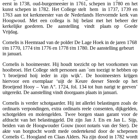
eerst in 1738, oud-burgemeester in 1761, schepen in 1780 en het
kunst schepen in 1782. Het College stelt hem in 1737, 1739 en
1763 aan tot kerkmeester van de Nederlands Hervormde kerk van
Hoogwoud. Met een collega is hij belast met het beheer der
kerkelijke goederen. De aanstelling vindt plaats op Goede
Vrijdag.
Cornelis is Heemraad van de polder De Lage Hoek in de jaren 1768
t/m 1770, 1774 t/m 1776 en 1778 t/m 1780. De aanstelling gebeurt
in januari.
Cornelis is hooimeester. Hij houdt toezicht op het voorkomen van
hooibroei. Het College stelt personen aan `om toezigt te hebben op
’t broeijend hoij ieder in zijn wijk’. De hooimeesters krijgen
hiervoor een exemplaar ‘uijt de Keure deeser Steede op het
Broeijend Hooy – Van A°. 1724, fol. 134 tot hun narigt te geeven’
uitgereikt. De aanstelling vindt doorgaans plaats in januari.
Cornelis is verder schotgaarder. Hij int allerlei belastingen zoals de
ordinaris verpondingen, extra ordinaris reele consenten, dijkgelden,
schotgelden en molengelden. Twee borgen staan garant voor de
afdracht van het belastinggeld. Dit zijn Jan J. Ets en Jan L. Sijp,
beiden van de Hoogwouder Gouw (noot notaris van der Ster). De
akte van borgtocht wordt mede ondertekend door de schepenen
Cornelis C. Hoogland en Claas Alders. Na zijn dood in 1782 wordt