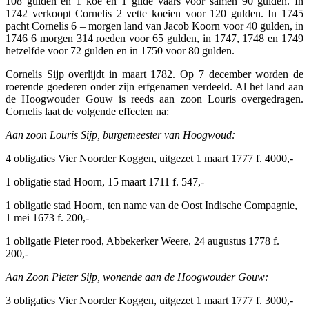
108 gulden en 1 koe en 1 gilde vaars voor samen 90 gulden. In
1742 verkoopt Cornelis 2 vette koeien voor 120 gulden. In 1745
pacht Cornelis 6 – morgen land van Jacob Koorn voor 40 gulden, in
1746 6 morgen 314 roeden voor 65 gulden, in 1747, 1748 en 1749
hetzelfde voor 72 gulden en in 1750 voor 80 gulden.
Cornelis Sijp overlijdt in maart 1782. Op 7 december worden de
roerende goederen onder zijn erfgenamen verdeeld. Al het land aan
de Hoogwouder Gouw is reeds aan zoon Louris overgedragen.
Cornelis laat de volgende effecten na:
Aan zoon Louris Sijp, burgemeester van Hoogwoud:
4 obligaties Vier Noorder Koggen, uitgezet 1 maart 1777 f. 4000,-
1 obligatie stad Hoorn, 15 maart 1711 f. 547,-
1 obligatie stad Hoorn, ten name van de Oost Indische Compagnie,
1 mei 1673 f. 200,-
1 obligatie Pieter rood, Abbekerker Weere, 24 augustus 1778 f.
200,-
Aan Zoon Pieter Sijp, wonende aan de Hoogwouder Gouw:
3 obligaties Vier Noorder Koggen, uitgezet 1 maart 1777 f. 3000,-