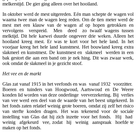
melkerstijd. De gier ging alleen over het hooiland.
In oktober werd de mest uitgereden. Eén man schepte de wagen vol
waarna twee man de wagen leeg reden. Om de tien meter werd de
mest met een klauw van de wagen af op hopen getrokken en
vervolgens verspreid. Men deed zo twaalf wagens tussen
melktijd. Dit hele karwei duurde ongeveer drie weken. Alleen het
hooiland kreeg mest. Er was te kort voor het hele land. In het
voorjaar kreeg het hele land kunstmest. Het bouwland kreeg extra
slakmeel en kunstmest. De kunstmest en slakmeel werden in een
bak gestort die aan een band om je nek hing. Dit was zwaar werk,
ook omdat de slakmeel in je gezicht stoof.
Het vee en de markt
Glas zat vanaf 1915 in het veefonds en was vanaf 1932 voorzitter.
Boeren en tuinders van Hoogwoud, Aartswoud en De Weere
konden lid worden van deze onderlinge veeverzekering. Bij verlies
van vee werd een deel van de waarde van het beest uitgekeerd. In
het fonds zaten relatief weinig grote boeren, omdat zij zelf het risico
van sterfte konden dragen. Het was tekenend voor de sociale
instelling van Glas dat hij zich inzette voor het fonds. Hij had
weinig afgekeurd vee, zodat hij weinig aanspraak hoefde te
maken op het fonds.