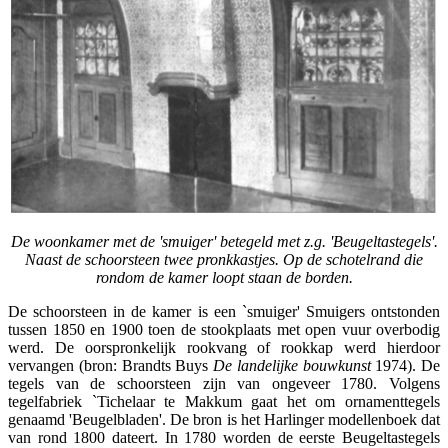
De woonkamer met de 'smuiger' betegeld met z.g. 'Beugeltastegels'.
Naast de schoorsteen twee pronkkastjes. Op de schotelrand die
rondom de kamer loopt staan de borden.
De schoorsteen in de kamer is een `smuiger' Smuigers ontstonden
tussen 1850 en 1900 toen de stookplaats met open vuur overbodig
werd. De oorspronkelijk rookvang of rookkap werd hierdoor
vervangen (bron: Brandts Buys
De landelijke b
ouwkunst
1974). De
tegels van de schoorsteen zijn van ongeveer 1780. Volgens
tegelfabriek `Tichelaar te Makkum gaat het om ornamenttegels
genaamd 'Beugelbladen'. De bron is het Harlinger modellenboek dat
van rond 1800 dateert. In 1780 worden de eerste Beugeltastegels