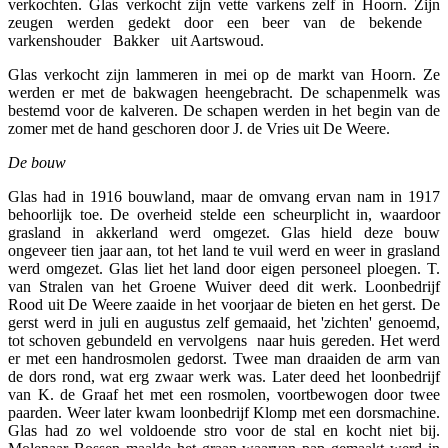
verkochten. Glas verkocht zijn vette varkens zelf in Hoorn. Zijn
zeugen werden gedekt door een beer van de bekende
varkenshouder Bakker uit Aartswoud.
Glas verkocht zijn lammeren in mei op de markt van Hoorn. Ze
werden er met de bakwagen heengebracht. De schapenmelk was
bestemd voor de kalveren. De schapen werden in het begin van de
zomer met de hand geschoren door J. de Vries uit De Weere.
De bouw
Glas had in 1916 bouwland, maar de omvang ervan nam in 1917
behoorlijk toe. De overheid stelde een scheurplicht in, waardoor
grasland in akkerland werd omgezet. Glas hield deze bouw
ongeveer tien jaar aan, tot het land te vuil werd en weer in grasland
werd omgezet. Glas liet het land door eigen personeel ploegen. T.
van Stralen van het Groene Wuiver deed dit werk. Loonbedrijf
Rood uit De Weere zaaide in het voorjaar de bieten en het gerst. De
gerst werd in juli en augustus zelf gemaaid, het 'zichten' genoemd,
tot schoven gebundeld en vervolgens naar huis gereden. Het werd
er met een handrosmolen gedorst. Twee man draaiden de arm van
de dors rond, wat erg zwaar werk was. Later deed het loonbedrijf
van K. de Graaf het met een rosmolen, voortbewogen door twee
paarden. Weer later kwam loonbedrijf Klomp met een dorsmachine.
Glas had zo wel voldoende stro voor de stal en kocht niet bij.