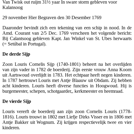
Van Twisk out ruijm 31½ yaar In sware storm gebleven voor
Kalansoog
29 november Hier Begraven den 30 Desember 1769
Daaronder bevindt zich een tekening van een schip in nood. In de
Amd. Courant van 2/5 Dec. 1769 verscheen het volgende bericht:
Bij Calantsoog gebleven Kapt. Jan Winkel van St. Ubes herwaarts
(= Setúbal in Portugal).
De derde Sijp
Zoon Louris Cornelis Sijp (1740-1801) beheert na het overlijden
van zijn vader in 1782 de boerderij. Zijn eerste vrouw Anna Koorn
uit Aartswoud overlijdt in 1783. Het echtpaar heeft negen kinderen.
In 1787 hertrouwt Louris met Antje Blaauw uit Obdam. Zij hebben
acht kinderen. Louris heeft diverse functies in Hoogwoud. Hij is
burgemeester, schepen, schotgaarder,, kerkmeester en heemraad.
De vierde Sijp
Louris vererft de boerderij aan zijn zoon Cornelis Louris (1778-
1816). Louris trouwt in 1802 met Liefje Dirks Visser en in 1806 met
Antje Bakker uit Wognum. Zij krijgen respectievelijk twee en vier
kinderen.