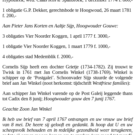
1 obligatie G.P. Dekker, gerechtsbode te Hoogwoud, 26 maart 1781
f. 200,-
Aan Pieter Jans Korten en Aaltje Sijp, Hoogwouder Gouwe:
3 obligaties Vier Noorder Koggen, 1 april 1777 f. 3000,-
1 obligatie Vier Noorder Koggen, 1 maart 1779 f. 1000,-
4 obligaties stad Medemblik f. 2000,-
Cornelis Sijp heeft een dochter Grietje (1734-1782). Zij trouwt te
Twisk in 1761 met Jan Cornelis Winkel (1738-1769). Winkel is
schipper op de ‘Postgalei’. Schoonvader Sijp stuurde de volgende
brief aan Jan Winkel (noot herkomst: tijdschrift
Westfriese families
):
Aan schipper Jan Winkel varende op de Post Galeij leggende thans
tot Cadix den 8 junij;
Hoogtwouder gouw den 7 junij 1767
.
Geachte Zoon Jan Winkel
Ik heb uw brief van 7 april 1767 ontvangen en uw vrouw uw brief
van 8 mei. De heere sij gelooft en gedankt. Ik hoop dat U en uw
scheepsvolk behouden en in redelijke gezondheid weer terugkeren,