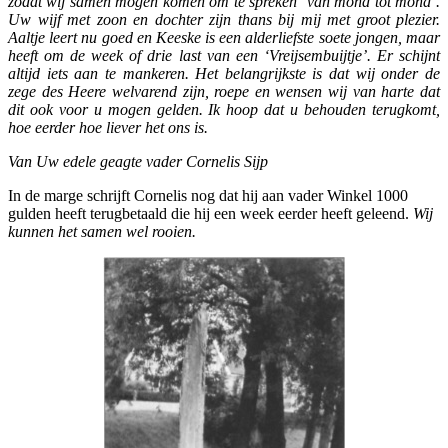
zodat wij samen mogen komen om te spreken ‘van mond tot mond’.
Uw wijf met zoon en dochter zijn thans bij mij met groot plezier.
Aaltje leert nu goed en Keeske is een alderliefste soete jongen, maar
heeft om de week of drie last van een ‘Vreijsembuijtje’. Er schijnt
altijd iets aan te mankeren. Het belangrijkste is dat wij onder de
zege des Heere welvarend zijn, roepe en wensen wij van harte dat
dit ook voor u mogen gelden. Ik hoop dat u behouden terugkomt,
hoe eerder hoe liever het ons is.
Van Uw edele geagte vader Cornelis Sijp
In de marge schrijft Cornelis nog dat hij aan vader Winkel 1000
gulden heeft terugbetaald die hij een week eerder heeft geleend.
Wij
kunnen het samen wel rooien.