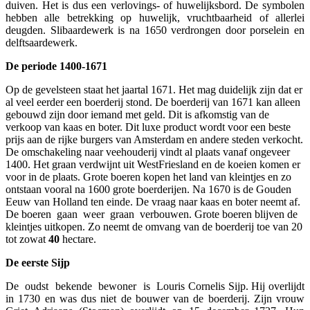
duiven. Het is dus een verlovings- of huwelijksbord. De symbolen
hebben alle betrekking op huwelijk, vruchtbaarheid of allerlei
deugden. Slibaardewerk is na 1650 verdrongen door porselein en
delftsaardewerk.
De periode 1400-1671
Op de gevelsteen staat het jaartal 1671. Het mag duidelijk zijn dat er
al veel eerder een boerderij stond. De boerderij van 1671 kan alleen
gebouwd zijn door iemand met geld. Dit is afkomstig van de
verkoop van kaas en boter. Dit luxe product wordt voor een beste
prijs aan de rijke burgers van Amsterdam en andere steden verkocht.
De omschakeling naar veehouderij vindt al plaats vanaf ongeveer
1400. Het graan verdwijnt uit WestFriesland en de koeien komen er
voor in de plaats. Grote boeren kopen het land van kleintjes en zo
ontstaan vooral na 1600 grote boerderijen. Na 1670 is de Gouden
Eeuw van Holland ten einde. De vraag naar kaas en boter neemt af.
De boeren gaan weer graan verbouwen. Grote boeren blijven de
kleintjes uitkopen. Zo neemt de omvang van de boerderij toe van 20
tot zowat
40
hectare.
De eerste Sijp
De oudst bekende bewoner is Louris Cornelis Sijp. Hij overlijdt
in 1730 en was dus niet de bouwer van de boerderij. Zijn vrouw