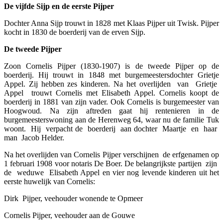
De vijfde Sijp en de eerste Pijper
Dochter Anna Sijp trouwt in 1828 met Klaas Pijper uit Twisk. Pijper
kocht in 1830 de boerderij van de erven Sijp.
De tweede Pijper
Zoon Cornelis Pijper (1830-1907) is de tweede Pijper op de
boerderij. Hij trouwt in 1848 met burgemeestersdochter Grietje
Appel. Zij hebben zes kinderen. Na het overlijden van Grietje
Appel trouwt Cornelis met Elisabeth Appel. Cornelis koopt de
boerderij in 1881 van zijn vader. Ook Cornelis is burgemeester van
Hoogwoud. Na zijn aftreden gaat hij rentenieren in de
burgemeesterswoning aan de Herenweg 64, waar nu de familie Tuk
woont. Hij verpacht de boerderij aan dochter Maartje en haar
man Jacob Helder.
Na het overlijden van Cornelis Pijper verschijnen de erfgenamen op
1 februari 1908 voor notaris De Boer. De belangrijkste partijen zijn
de weduwe Elisabeth Appel en vier nog levende kinderen uit het
eerste huwelijk van Cornelis:
Dirk Pijper, veehouder wonende te Opmeer
Cornelis Pijper, veehouder aan de Gouwe