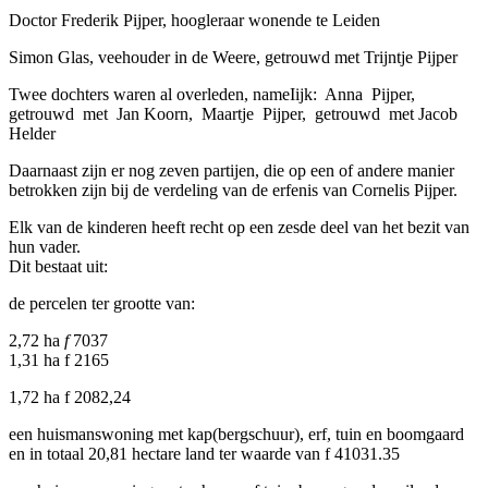
Doctor Frederik Pijper, hoogleraar wonende te Leiden
Simon Glas, veehouder in de Weere, getrouwd met Trijntje Pijper
Twee dochters waren al overleden, nameIijk: Anna Pijper,
getrouwd met Jan Koorn, Maartje Pijper, getrouwd met Jacob
Helder
Daarnaast zijn er nog zeven partijen, die op een of andere manier
betrokken zijn bij de verdeling van de erfenis van Cornelis Pijper.
Elk van de kinderen heeft recht op een zesde deel van het bezit van
hun vader.
Dit bestaat uit:
de percelen ter grootte van:
2,72 ha
f
7037
1,31 ha f 2165
1,72 ha f 2082,24
een huismanswoning met kap(bergschuur), erf, tuin en boomgaard
en in totaal 20,81 hectare land ter waarde van f 41031.35