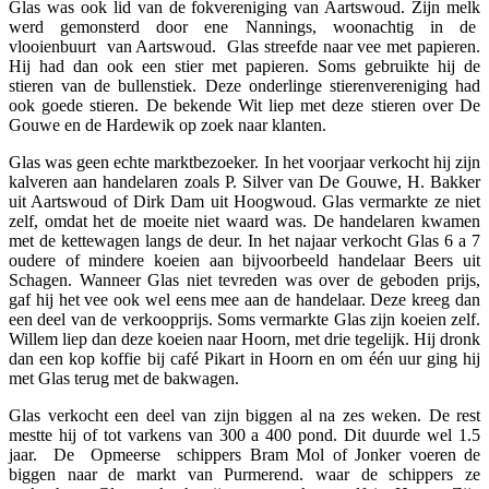
Glas was ook lid van de fokvereniging van Aartswoud. Zijn melk
werd gemonsterd door ene Nannings, woonachtig in de
vlooienbuurt van Aartswoud. Glas streefde naar vee met papieren.
Hij had dan ook een stier met papieren. Soms gebruikte hij de
stieren van de bullenstiek. Deze onderlinge stierenvereniging had
ook goede stieren. De bekende Wit liep met deze stieren over De
Gouwe en de Hardewik op zoek naar klanten.
Glas was geen echte marktbezoeker. In het voorjaar verkocht hij zijn
kalveren aan handelaren zoals P. Silver van De Gouwe, H. Bakker
uit Aartswoud of Dirk Dam uit Hoogwoud. Glas vermarkte ze niet
zelf, omdat het de moeite niet waard was. De handelaren kwamen
met de kettewagen langs de deur. In het najaar verkocht Glas 6 a 7
oudere of mindere koeien aan bijvoorbeeld handelaar Beers uit
Schagen. Wanneer Glas niet tevreden was over de geboden prijs,
gaf hij het vee ook wel eens mee aan de handelaar. Deze kreeg dan
een deel van de verkoopprijs. Soms vermarkte Glas zijn koeien zelf.
Willem liep dan deze koeien naar Hoorn, met drie tegelijk. Hij dronk
dan een kop koffie bij café Pikart in Hoorn en om één uur ging hij
met Glas terug met de bakwagen.
Glas verkocht een deel van zijn biggen al na zes weken. De rest
mestte hij of tot varkens van 300 a 400 pond. Dit duurde wel 1.5
jaar. De Opmeerse schippers Bram Mol of Jonker voeren de
biggen naar de markt van Purmerend. waar de schippers ze