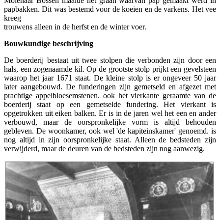
Molenaar Bossen maalde het graan waarvan pap gemaakt werd in
papbakken. Dit was bestemd voor de koeien en de varkens. Het vee
kreeg
trouwens alleen in de herfst en de winter voer.
Bouwkundige beschrijving
De boerderij bestaat uit twee stolpen die verbonden zijn door een
hals, een zogenaamde kil. Op de grootste stolp prijkt een gevelsteen
waarop het jaar 1671 staat. De kleine stolp is er ongeveer 50 jaar
later aangebouwd. De funderingen zijn gemetseld en afgezet met
prachtige appelbloesemstenen. ook het vierkante geraamte van de
boerderij staat op een gemetselde fundering. Het vierkant is
opgetrokken uit eiken balken. Er is in de jaren wel het een en ander
verbouwd, maar de oorspronkelijke vorm is altijd behouden
gebleven. De woonkamer, ook wel 'de kapiteinskamer' genoemd. is
nog altijd in zijn oorspronkelijke staat. Alleen de bedsteden zijn
verwijderd, maar de deuren van de bedsteden zijn nog aanwezig.