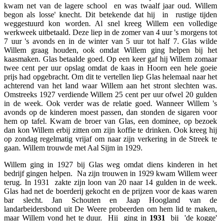
kwam net van de lagere school en was twaalf jaar oud. Willem
begon als losse' knecht. Dit betekende dat hij in rustige tijden
weggestuurd kon worden. Al snel kreeg Willem een volledige
werkweek uitbetaald. Deze liep in de zomer van 4 uur 's morgens tot
7 uur 's avonds en in de winter van 5 uur tot half 7. Glas wilde
Willem graag houden, ook omdat Willem ging helpen bij het
kaasmaken. Glas betaalde goed. Op een keer gaf hij Willem zomaar
twee cent per uur opslag omdat de kaas in Hoorn een hele goeie
prijs had opgebracht. Om dit te vertellen liep Glas helemaal naar het
achterend van het land waar Willem aan het stront slechten was.
Omstreeks 1927 verdiende Willem 25 cent per uur ofwel 20 gulden
in de week. Ook verder was de relatie goed. Wanneer Willem 's
avonds op de kinderen moest passen, dan stonden de sigaren voor
hem op tafel. Kwam de broer van Glas, een dominee, op bezoek
dan kon Willem erbij zitten om zijn koffie te drinken. Ook kreeg hij
op zondag regelmatig vrijaf om naar zijn verkering in de Streek te
gaan. Willem trouwde met Aal Sijm in 1929.
Willem ging in 1927 bij Glas weg omdat diens kinderen in het
bedrijf gingen helpen. Na zijn trouwen in 1929 kwam Willem weer
terug. In 1931 zakte zijn loon van 20 naar 14 gulden in de week.
Glas had net de boerderij gekocht en de prijzen voor de kaas waren
bar slecht. Jan Schouten en Jaap Hoogland van de
landarbeidersbond uit De Weere probeerden om hem lid te maken,
maar Willem vond het te duur. Hij ging in
1931
bij 'de kogge'