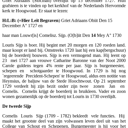
Griet Adriaans (Stocman) overlijdt op 15 december 1727. Hun
grafsteen is te vinden op het kerkhof van de Nederlands Hervormde
kerk te Hoogwoud. Er staat te lezen:
H:L:B: (=Hier Leit Begraven
) Griet Adriaans Obiit Den 15
December A° 1727 en
haar man Louwr[is] Comelisz. Sijp. (O[b]iit Den
14
Mey A° 1730
Louris Sijp is boer. Hij begint met 20 morgen en 120 roeden land.
maar koopt er land bij. Omstreeks 1720 laat hij een kap(bergschuur)
bij de boerderij bouwen. Sijp is een vermogend man. Hij leent op
23 mei 1727 aan vrouwe Catharine Baronne van der Noot 2000
Carole guldens tegen 4% rente per jaar. Sijp is burgemeester,
schepen en schotgaarder te Hoogwoud. In 1729 is hij nog
`regeerende Precident-Schepen' te Hoogwoud, aldus een notitie van
Heynsius, de baljuw van de Stede Hoochtwout. Op 21 september
1729 verdeelt hij zijn bezit onder zijn twee zonen Jan en
Cornelis. Cornelis krijgt de boerderij in bruikleen. Vader en zoon
wonen gezamenlijk op de boerderij tot Louris in 1730 overlijdt.
De tweede Sijp
Cornelis Louris Sijp (1709 - 1782) bekleedt vele functies. Hij
maakt het grootste deel van zijn volwassen leven deel uit van het
College van Schout en Schepenen. Burgemeester is hij voor het