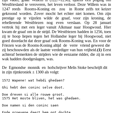
Westfriesland te veroveren, het leven verloor. Deze Willem was in
1247 reeds Rooms-Koning en zou in Rome zelfs tot keizer
gekroond worden. Zover mocht het echter niet komen. Om zijn
prestige op te vijzelen wilde de graaf, voor zijn kroning, de
rebellerende Westfriezen nog even verslaan. Op 28 januari
vertrok hij met een leger vanuit Alkmaar naar Hoogwoud. Hier
kwam de graaf om in de strijd. De Westfriezen hadden in 1256, toen
zij te hoop liepen tegen het Hollandse leger bij Hoogwoud, niet
goed doordacht dat deze graaf ook Rooms-Koning was. En voor de
Friezen was de Rooms-Koning altijd de verre vriend geweest die
zij beschouwden als de laatste verdediger van hun vrijheid.
(1)
Eerst
achteraf bemerkten de strijders wie de eenzame ridder, die zij in een
wak hadden doodgeslagen, was.
De Egmondse monnik en hofschrijver Melis Stoke beschrijft dit
in zijn rijmkroniek ± 1300 als volgt:
1572 Wapene! wat hebdi ghedaen? 
Ghi hebt den coninc selve doot.
Doe dreven si alle rouwe groot. 
1575 Het moste bliven, het was ghedaen. 
Doe namen si den coninc saen
Ende groevene daert hem got dochte, 