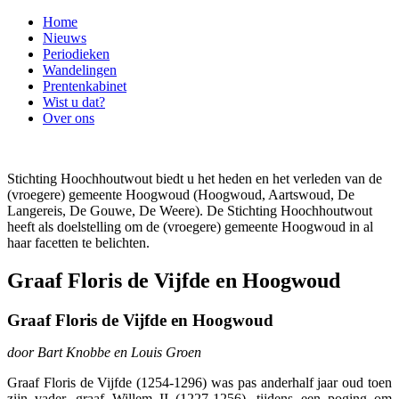
Home
Nieuws
Periodieken
Wandelingen
Prentenkabinet
Wist u dat?
Over ons
Stichting Hoochhoutwout biedt u het heden en het verleden van de
(vroegere) gemeente Hoogwoud (Hoogwoud, Aartswoud, De
Langereis, De Gouwe, De Weere). De Stichting Hoochhoutwout
heeft als doelstelling om de (vroegere) gemeente Hoogwoud in al
haar facetten te belichten.
Graaf Floris de Vijfde en Hoogwoud
Graaf Floris de Vijfde en Hoogwoud
door Bart Knobbe en Louis Groen
Graaf Floris de Vijfde (1254-1296) was pas anderhalf jaar oud toen
zijn vader, graaf Willem II (1227-1256), tijdens een poging om