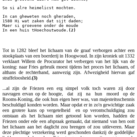
So si alre heimelicst mochten.
In can gheweten noch gheraden, 
1580 Hi wat zaken dat sijt daden; 
Maer si groevene onder de moude 
In een huis tHoechoutwoude.
(2)
Tot in 1282 bleef het lichaam van de graaf verborgen achter een
stookplaats van een boerderij in Hoogwoud. In zijn kroniek uit 1332
verklaart Willem de Procurator het verbergen van het lijk van de
koning: naar Fries gebruik moest tijdens het proces het lichaam, of
althans de rechterhand, aanwezig zijn. Afwezigheid hiervan gaf
straffeloosheid.
(3)
...al zijn de Friezen een erg simpel volk toch waren zij door
navragen ervan op de hoogte, dat zij na hun moord op de
Rooms-Koning, die ook hun eigen heer was, van majesteitsschennis
beschuldigd konden worden. Maar opdat er in zo'n gewichtige zaak
een grotere kans op vergetelheid en op verontschuldiging zou
ontstaan als het lichaam niet getoond kon worden, hadden de
Friezen onder ede een afspraak gemaakt, dat niemand van hen ooit
het lichaam aan het daglicht zou brengen of zou uitleveren. Maar
deze plechtige verzekering werd geschonden dankzij de goddelijke