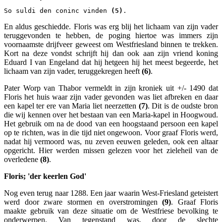
So suldi den coninc vinden 
(5)
.
En aldus geschiedde. Floris was erg blij het lichaam van zijn vader
teruggevonden te hebben, de poging hiertoe was immers zijn
voornaamste drijfveer geweest om Westfriesland binnen te trekken.
Kort na deze vondst schrijft hij dan ook aan zijn vriend koning
Eduard I van Engeland dat hij hetgeen hij het meest begeerde, het
lichaam van zijn vader, teruggekregen heeft
(6)
.
Pater Worp van Thabor vermeldt in zijn kroniek uit +/- 1490 dat
Floris het huis waar zijn vader gevonden was liet afbreken en daar
een kapel ter ere van Maria liet neerzetten
(7)
. Dit is de oudste bron
die wij kennen over het bestaan van een Maria-kapel in Hoogwoud.
Het gebruik om na de dood van een hoogstaand persoon een kapel
op te richten, was in die tijd niet ongewoon. Voor graaf Floris werd,
nadat hij vermoord was, nu zeven eeuwen geleden, ook een altaar
opgericht. Hier werden missen gelezen voor het zieleheil van de
overledene
(8)
.
Floris; 'der keerlen God'
Nog even terug naar 1288. Een jaar waarin West-Friesland geteistert
werd door zware stormen en overstromingen
(9)
. Graaf Floris
maakte gebruik van deze situatie om de Westfriese bevolking te
onderwerpen. Van tegenstand was, door de slechte