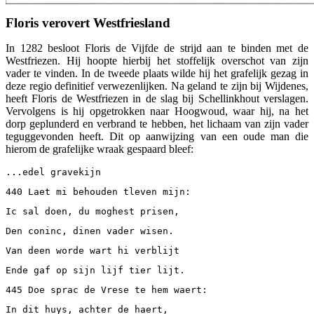
Floris verovert Westfriesland
In 1282 besloot Floris de Vijfde de strijd aan te binden met de
Westfriezen. Hij hoopte hierbij het stoffelijk overschot van zijn
vader te vinden. In de tweede plaats wilde hij het grafelijk gezag in
deze regio definitief verwezenlijken. Na geland te zijn bij Wijdenes,
heeft Floris de Westfriezen in de slag bij Schellinkhout verslagen.
Vervolgens is hij opgetrokken naar Hoogwoud, waar hij, na het
dorp geplunderd en verbrand te hebben, het lichaam van zijn vader
teguggevonden heeft. Dit op aanwijzing van een oude man die
hierom de grafelijke wraak gespaard bleef:
...edel gravekijn
440 Laet mi behouden tleven mijn:
Ic sal doen, du moghest prisen,
Den coninc, dinen vader wisen.
Van deen worde wart hi verblijt
Ende gaf op sijn lijf tier lijt.
445 Doe sprac de Vrese te hem waert:
In dit huys, achter de haert,