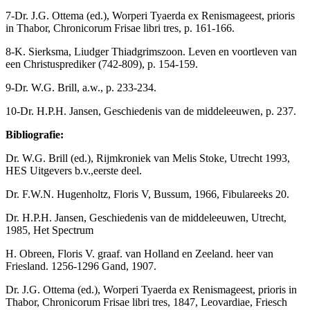
7-Dr. J.G. Ottema (ed.), Worperi Tyaerda ex Renismageest, prioris
in Thabor, Chronicorum Frisae libri tres, p. 161-166.
8-K. Sierksma, Liudger Thiadgrimszoon. Leven en voortleven van
een Christusprediker (742-809), p. 154-159.
9-Dr. W.G. Brill, a.w., p. 233-234.
10-Dr. H.P.H. Jansen, Geschiedenis van de middeleeuwen, p. 237.
Bibliografie:
Dr. W.G. Brill (ed.), Rijmkroniek van Melis Stoke, Utrecht 1993,
HES Uitgevers b.v.,eerste deel.
Dr. F.W.N. Hugenholtz, Floris V, Bussum, 1966, Fibulareeks 20.
Dr. H.P.H. Jansen, Geschiedenis van de middeleeuwen, Utrecht,
1985, Het Spectrum
H. Obreen, Floris V. graaf. van Holland en Zeeland. heer van
Friesland. 1256-1296 Gand, 1907.
Dr. J.G. Ottema (ed.), Worperi Tyaerda ex Renismageest, prioris in
Thabor, Chronicorum Frisae libri tres, 1847, Leovardiae, Friesch