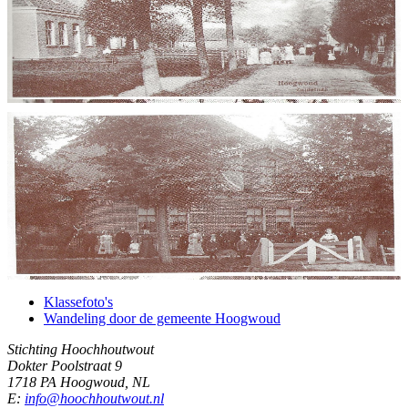
Klassefoto's
Wandeling door de gemeente Hoogwoud
Stichting Hoochhoutwout
Dokter Poolstraat 9
1718 PA Hoogwoud, NL
E:
info@hoochhoutwout.nl